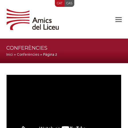
CAT
CAS
CONFERÈNCIES
Inici
»
Conferències
»
Pàgina 2