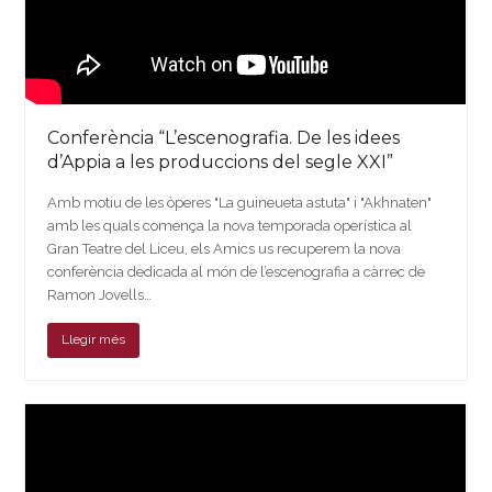
Conferència “L’escenografia. De les idees
d’Appia a les produccions del segle XXI”
Amb motiu de les òperes "La guineueta astuta" i "Akhnaten"
amb les quals comença la nova temporada operística al
Gran Teatre del Liceu, els Amics us recuperem la nova
conferència dedicada al món de l’escenografia a càrrec de
Ramon Jovells…
Llegir més