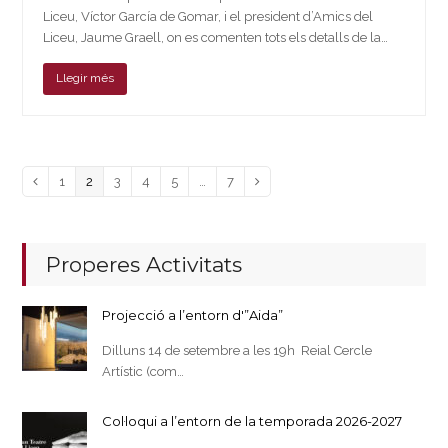
Liceu, Víctor García de Gomar, i el president d’Amics del
Liceu, Jaume Graell, on es comenten tots els detalls de la…
Llegir més
Page
Page
Page
Page
Page
Page
Previous
1
2
3
4
5
…
7
Next
Properes Activitats
Projecció a l’entorn d'”Aida”
Dilluns 14 de setembre a les 19h Reial Cercle
Artístic (com…
Col·loqui a l’entorn de la temporada 2026-2027