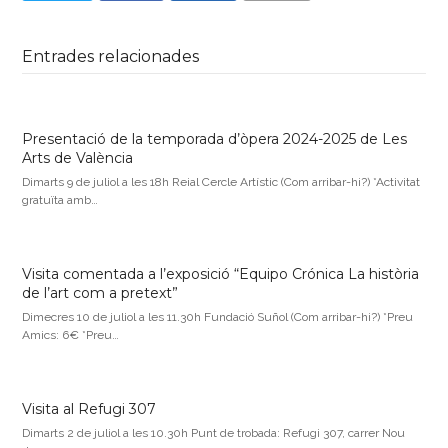
Entrades relacionades
Presentació de la temporada d’òpera 2024-2025 de Les
Arts de València
Dimarts 9 de juliol a les 18h Reial Cercle Artístic (Com arribar-hi?) *Activitat
gratuïta amb…
Visita comentada a l’exposició “Equipo Crónica La història
de l’art com a pretext”
Dimecres 10 de juliol a les 11.30h Fundació Suñol (Com arribar-hi?) *Preu
Amics: 6€ *Preu…
Visita al Refugi 307
Dimarts 2 de juliol a les 10.30h Punt de trobada: Refugi 307, carrer Nou