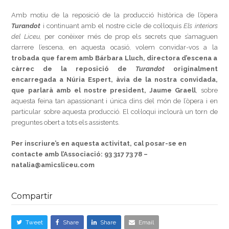
Amb motiu de la reposició de la producció històrica de l’òpera
Turandot
i continuant amb el nostre cicle de col·loquis
Els interiors
del Liceu,
per conèixer més de prop els secrets que s’amaguen
darrere l’escena, en aquesta ocasió, volem convidar-vos a la
trobada que farem amb Bárbara Lluch, directora d’escena a
càrrec de la reposició de
Turandot
originalment
encarregada a Núria Espert, àvia de la nostra convidada,
que parlarà amb el nostre president, Jaume Graell
, sobre
aquesta feina tan apassionant i única dins del món de l’òpera i en
particular sobre aquesta producció. El col·loqui inclourà un torn de
preguntes obert a tots els assistents.
Per inscriure’s en aquesta activitat, cal posar-se en
contacte amb l’Associació:
93 317 73 78 –
natalia@amicsliceu.com
Compartir
Tweet
Share
Share
Email