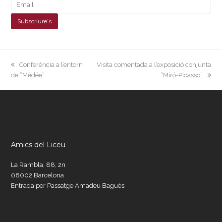
previous
next
Conferència a l’entorn
Visita comentada a l’exposició conjunta
post:
post:
de “Médée”
“Miró-Picasso”
Amics del Liceu
La Rambla, 88, 2n
08002 Barcelona
Entrada per Passatge Amadeu Bagués