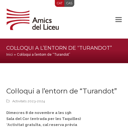
CAT
CAS
COL·LOQUI A L’ENTORN DE “TURANDOT”
Inici
»
Col·loqui a l’entorn de “Turandot”
Col·loqui a l’entorn de “Turandot”
Activitats 2023-2024
Dimecres 8 de novembre a les 19h
Sala del Cor (entrada per les Taquilles)
*Activitat gratuïta, cal reserva prèvia