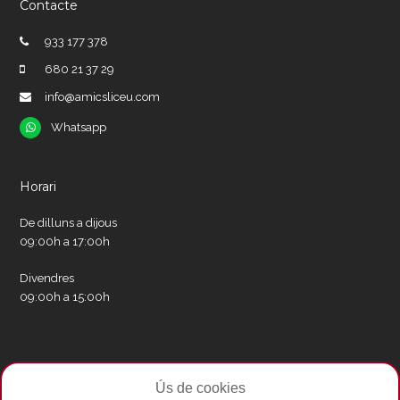
Contacte
933 177 378
680 21 37 29
info@amicsliceu.com
Whatsapp
Whatsapp
Horari
De dilluns a dijous
09:00h a 17:00h
Divendres
09:00h a 15:00h
Xarxes socials
Ús de cookies