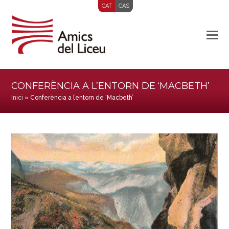
CAT
CAS
CONFERÈNCIA A L’ENTORN DE ‘MACBETH’
Inici
»
Conferència a l’entorn de ‘Macbeth’