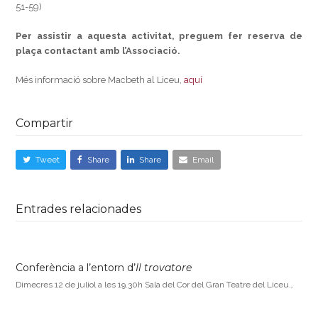
51-59)
Per assistir a aquesta activitat, preguem fer reserva de
plaça contactant amb l’Associació.
Més informació sobre Macbeth al Liceu,
aquí
Compartir
Tweet
Share
Share
Email
Entrades relacionades
Conferència a l’entorn d’
Il trovatore
Dimecres 12 de juliol a les 19.30h Sala del Cor del Gran Teatre del Liceu…