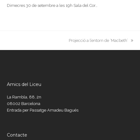
Dimecres 30 de setembre a les 19h Sala del Cor…
next
Projecció a l’entorn de ‘Macbeth’
post:
Amics del Liceu
La Rambla, 88, 2n
08002 Barcelona
Entrada per Passatge Amadeu Bagués
Contacte