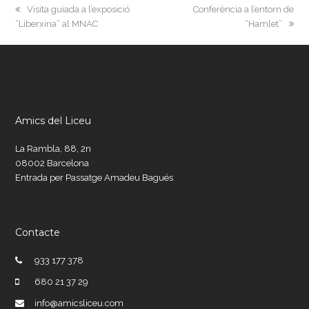
previous
next
Visita guiada a l’exposició
Conferència a l’entorn de
post:
post:
“Liberxina” al MNAC
“Hamlet”
Amics del Liceu
La Rambla, 88, 2n
08002 Barcelona
Entrada per Passatge Amadeu Bagués
Contacte
933 177 378
680 21 37 29
info@amicsliceu.com