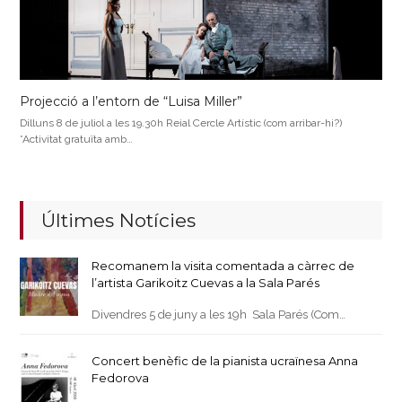
Projecció a l’entorn de “Luisa Miller”
Dilluns 8 de juliol a les 19.30h Reial Cercle Artístic (com arribar-hi?)
*Activitat gratuïta amb…
Últimes Notícies
Recomanem la visita comentada a càrrec de
l’artista Garikoitz Cuevas a la Sala Parés
Divendres 5 de juny a les 19h Sala Parés (Com…
Concert benèfic de la pianista ucraïnesa Anna
Fedorova