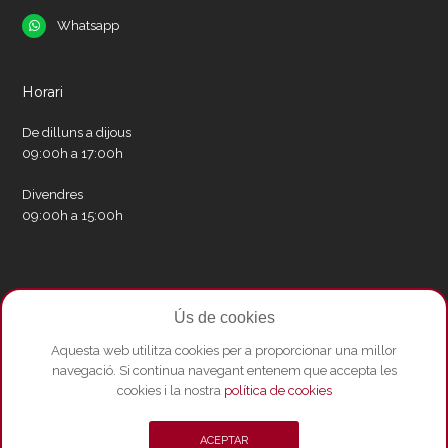
Whatsapp
Whatsapp
Horari
De dilluns a dijous
09:00h a 17:00h
Divendres
09:00h a 15:00h
Xarxes socials
Ús de cookies
Twitter
Facebook
Instagram
Whatsapp
Youtube
Aquesta web utilitza cookies per a proporcionar una millor
navegació. Si continua navegant entenem que accepta les
cookies i la nostra
política de cookies
© Copyright 2026 - Amics del Liceu ·
Condicions de compra
·
Política de
ACEPTAR