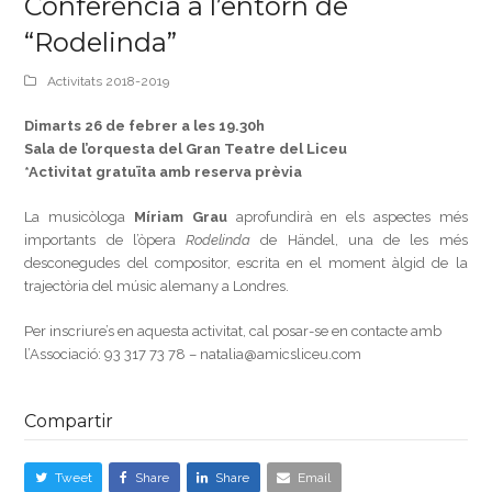
Conferència a l’entorn de
“Rodelinda”
Activitats 2018-2019
Dimarts 26 de febrer a les 19.30h
Sala de l’orquesta del Gran Teatre del Liceu
*Activitat gratuïta amb reserva prèvia
La musicòloga
Míriam Grau
aprofundirà en els aspectes més
importants de l’òpera
Rodelinda
de Händel, una de les més
desconegudes del compositor, escrita en el moment àlgid de la
trajectòria del músic alemany a Londres.
Per inscriure’s en aquesta activitat, cal posar-se en contacte amb
l’Associació: 93 317 73 78 – natalia@amicsliceu.com
Compartir
Tweet
Share
Share
Email