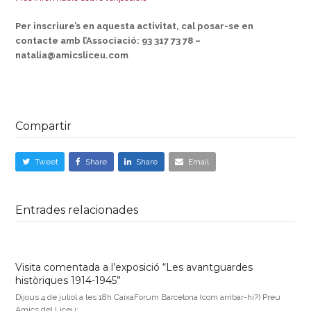
Per inscriure’s en aquesta activitat, cal posar-se en
contacte amb l’Associació:
93 317 73 78 –
natalia@amicsliceu.com
Compartir
Tweet
Share
Share
Email
Entrades relacionades
Visita comentada a l’exposició “Les avantguardes
històriques 1914-1945”
Dijous 4 de juliol a les 18h CaixaForum Barcelona (com arribar-hi?) Preu
Amics del Liceu:…