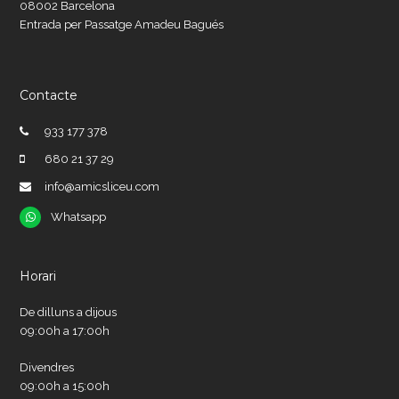
08002 Barcelona
Entrada per Passatge Amadeu Bagués
Contacte
933 177 378
680 21 37 29
info@amicsliceu.com
Whatsapp
Whatsapp
Horari
De dilluns a dijous
09:00h a 17:00h
Divendres
09:00h a 15:00h