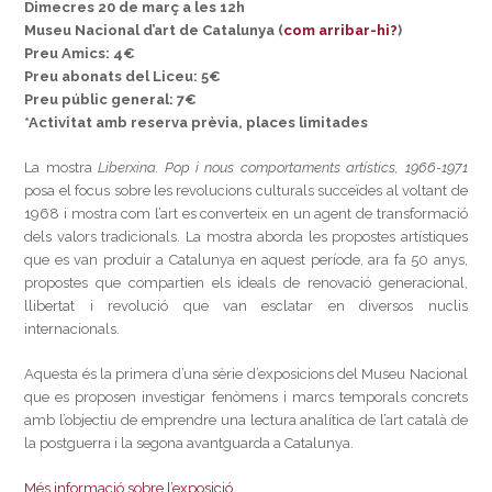
Dimecres 20 de març a les 12h
Museu Nacional d’art de Catalunya (
com arribar-hi?
)
Preu Amics: 4€
Preu abonats del Liceu: 5€
Preu públic general: 7€
*Activitat amb reserva prèvia, places limitades
La mostra
Liberxina. Pop i nous comportaments artístics, 1966-1971
posa el focus sobre les revolucions culturals succeïdes al voltant de
1968 i mostra com l’art es converteix en un agent de transformació
dels valors tradicionals. La mostra aborda les propostes artístiques
que es van produir a Catalunya en aquest període, ara fa 50 anys,
propostes que compartien els ideals de renovació generacional,
llibertat i revolució que van esclatar en diversos nuclis
internacionals.
Aquesta és la primera d’una sèrie d’exposicions del Museu Nacional
que es proposen investigar fenòmens i marcs temporals concrets
amb l’objectiu de emprendre una lectura analítica de l’art català de
la postguerra i la segona avantguarda a Catalunya.
Més informació sobre l’exposició