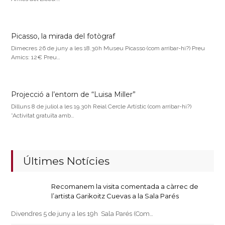
Picasso, la mirada del fotògraf
Dimecres 26 de juny a les 18.30h Museu Picasso (com arribar-hi?) Preu
Amics: 12€ Preu…
Projecció a l’entorn de “Luisa Miller”
Dilluns 8 de juliol a les 19.30h Reial Cercle Artístic (com arribar-hi?)
*Activitat gratuïta amb…
Últimes Notícies
Recomanem la visita comentada a càrrec de
l’artista Garikoitz Cuevas a la Sala Parés
Divendres 5 de juny a les 19h Sala Parés (Com…