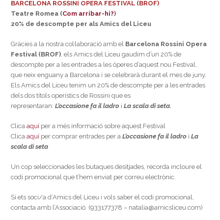
BARCELONA ROSSINI OPERA FESTIVAL (BROF)
Teatre Romea (
Com arribar-hi?
)
20% de descompte per als Amics del Liceu
Gràcies a la nostra col·laboració amb el
Barcelona Rossini Opera
Festival (BROF)
, els Amics del Liceu gaudim d’un 20% de
descompte per a les entrades a les òperes d’aquest nou Festival,
que neix enguany a Barcelona i se celebrarà durant el mes de juny.
Els Amics del Liceu tenim un 20% de descompte per a les entrades
dels dos títols operístics de Rossini que es
representaran:
L’occasione fa il ladro
i
La scala di seta.
Clica
aquí
per a més informació sobre aquest Festival
Clica
aquí
per comprar entrades per a
L’occasione fa il ladro
i
La
scala di seta
Un cop seleccionades les butaques desitjades, recorda incloure el
codi promocional que t’hem enviat per correu electrònic.
Si ets soci/a d’Amics del Liceu i vols saber el codi promocional,
contacta amb l’Associació. (933177378 – natalia@amicsliceu.com)