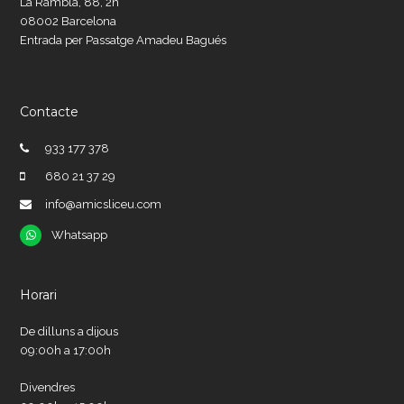
La Rambla, 88, 2n
08002 Barcelona
Entrada per Passatge Amadeu Bagués
Contacte
933 177 378
680 21 37 29
info@amicsliceu.com
Whatsapp
Whatsapp
Horari
De dilluns a dijous
09:00h a 17:00h
Divendres