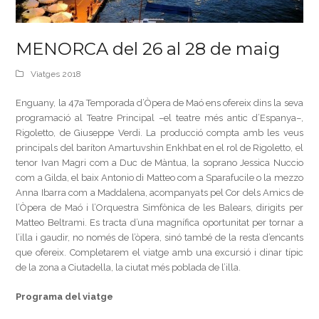
MENORCA del 26 al 28 de maig
Viatges 2018
Enguany, la 47a Temporada d’Òpera de Maó ens ofereix dins la seva
programació al Teatre Principal –el teatre més antic d’Espanya–,
Rigoletto, de Giuseppe Verdi. La producció compta amb les veus
principals del baríton Amartuvshin Enkhbat en el rol de Rigoletto, el
tenor Ivan Magri com a Duc de Màntua, la soprano Jessica Nuccio
com a Gilda, el baix Antonio di Matteo com a Sparafucile o la mezzo
Anna Ibarra com a Maddalena, acompanyats pel Cor dels Amics de
l’Òpera de Maó i l’Orquestra Simfònica de les Balears, dirigits per
Matteo Beltrami. Es tracta d’una magnífica oportunitat per tornar a
l’illa i gaudir, no només de l’òpera, sinó també de la resta d’encants
que ofereix. Completarem el viatge amb una excursió i dinar típic
de la zona a Ciutadella, la ciutat més poblada de l’illa.
Programa del viatge