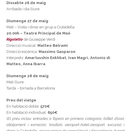
Dissabte 26 de maig
Arribada i dia lliure
Diumenge 27 de maig
Matí – Visita i dinar en grup a Ciutadella
20.00h – Teatre Principal de Maó
Rigoletto
de Giuseppe Verdi
Direcció musical:
Matteo Belrami
Direcció escènica:
Massimo Gasparon
Intèrprets:
Amartuvshin Enkhbat,
Ivan Magri, Antonio di
Matteo, Anna Ibarra
Diumenge 28 de maig
Mati lliure
Tarda – tornada a Barcelona
Preu del viatge
En habitació doble:
570€
En habitació individual:
650€
(
El preu inclou: entrades a l’òpera en primera categoria, bitllet d’avió,
allotjament i esmorzar, trasllats aeroport-hotel-aeroport, excursió i
dinar a Ciutadella, assegurança de cancel·lació i d’assistència durant