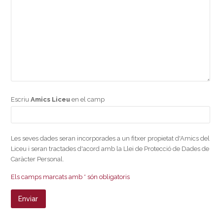
Escriu
Amics Liceu
en el camp
Les seves dades seran incorporades a un fitxer propietat d'Amics del
Liceu i seran tractades d'acord amb la Llei de Protecció de Dades de
Caràcter Personal.
Els camps marcats amb * són obligatoris