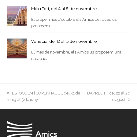
Milà i Torí, del 4 al 8 de novembre
El proper mes d'octubre els Amics del Liceu us
proposem…
Venècia, del 12 al 15 de novembre
El mes de novembre, els Amics us proposem una
escapada…
previous
next
ESTOCOLM i COPENHAGUE del 31 de
BAYREUTH del 22 al 26
post:
post:
maig al 5 de juny
d’agost