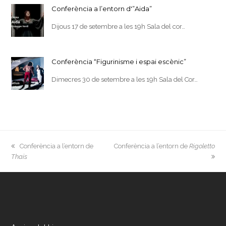
Conferència a l’entorn d'”Aida”
Dijous 17 de setembre a les 19h Sala del cor…
Conferència “Figurinisme i espai escènic”
Dimecres 30 de setembre a les 19h Sala del Cor…
previous
next
Conferència a l’entorn de
Conferència a l’entorn de
Rigoletto
post:
post:
Thaïs