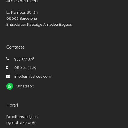
Amics del Liceu
La Rambla, 88, 2n
08002 Barcelona
Entrada per Passatge Amadeu Bagués
Contacte
933 177 378
680 21 37 29
info@amicsliceu.com
Whatsapp
Whatsapp
Horari
De dilluns a dijous
09:00h a 17:00h