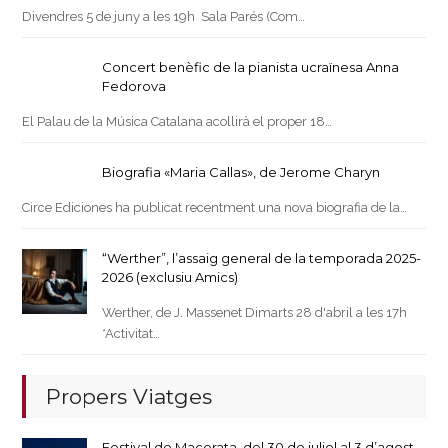
Divendres 5 de juny a les 19h Sala Parés (Com…
Concert benèfic de la pianista ucraïnesa Anna
Fedorova
El Palau de la Música Catalana acollirà el proper 18…
Biografia «Maria Callas», de Jerome Charyn
Circe Ediciones ha publicat recentment una nova biografia de la…
“Werther”, l’assaig general de la temporada 2025-
2026 (exclusiu Amics)
Werther, de J. Massenet Dimarts 28 d'abril a les 17h
*Activitat…
Propers Viatges
Festival de Macerata, del 30 de juliol al 3 d’agost