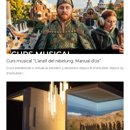
Curs musical “L’anell del nibelung. Manual d’ús”
Curs presencial o virtual (a escollir) 3 sessions: dijous 8 d'octubre, dijous 15
d'octubre i…