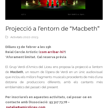
Projecció a l’entorn de “Macbeth”
Activitats 2022-2023
Dilluns 13 de febrer a les 19h
Reial Cercle Artístic (
com arribar-hi?
)
*Aforament limitat. Cal reserva prèvia
El Grup Verdi d’Amics del Liceu ens proposa la projecció a l’entorn
de
Macbeth,
un resum de l’òpera de Verdi en un únic audiovisual
que inclou els millors fragments musicals procedents de més d’una
dotzena de produccions diferents, amb els cantants més
emblemàtics del passat i del present.
Per inscriure’s en aquestes activitats, cal posar-se en
contacte amb l’Associació: 93 317 73 78 –
natalia@amicsliceu.com