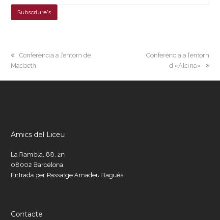
previous
next
Conferència a l’entorn de
Conferència a l’entorn
post:
post:
Macbeth
d’«Alcina»
Amics del Liceu
La Rambla, 88, 2n
08002 Barcelona
Entrada per Passatge Amadeu Bagués
Contacte