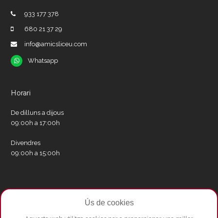
933 177 378
680 21 37 29
info@amicsliceu.com
Whatsapp
Whatsapp
Horari
De dilluns a dijous
09:00h a 17:00h
Divendres
09:00h a 15:00h
Xarxes socials
Ús de cookies
Twitter
Facebook
Instagram
Whatsapp
Youtube