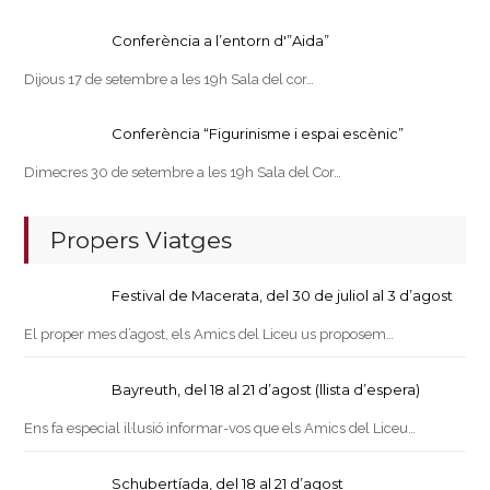
Conferència a l’entorn d'”Aida”
Dijous 17 de setembre a les 19h Sala del cor…
Conferència “Figurinisme i espai escènic”
Dimecres 30 de setembre a les 19h Sala del Cor…
Propers Viatges
Festival de Macerata, del 30 de juliol al 3 d’agost
El proper mes d’agost, els Amics del Liceu us proposem…
Bayreuth, del 18 al 21 d’agost (llista d’espera)
Ens fa especial il·lusió informar-vos que els Amics del Liceu…
Schubertíada, del 18 al 21 d’agost