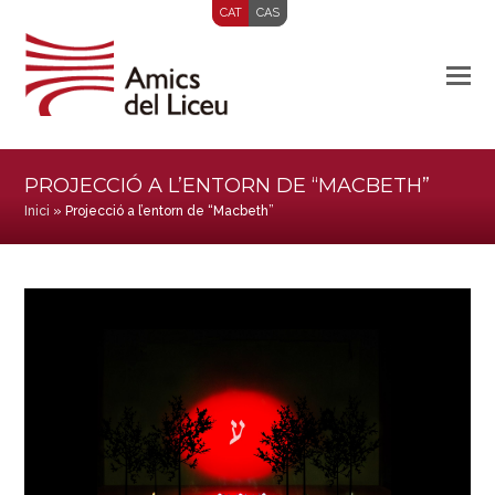
CAT
CAS
PROJECCIÓ A L’ENTORN DE “MACBETH”
Inici
»
Projecció a l’entorn de “Macbeth”