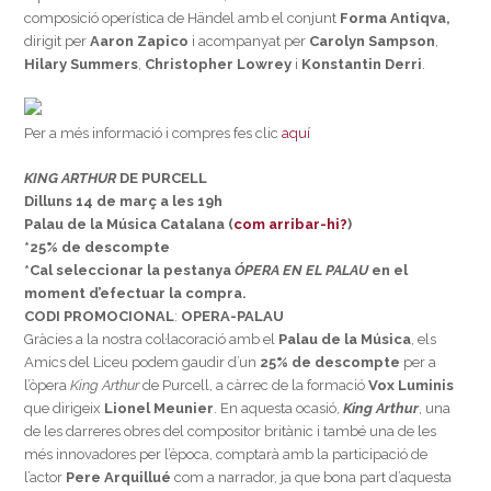
composició operística de Händel amb el conjunt
Forma Antiqva,
dirigit per
Aaron Zapico
i acompanyat per
Carolyn Sampson
,
Hilary Summers
,
Christopher Lowrey
i
Konstantin Derri
.
Per a més informació i compres fes clic
aquí
KING ARTHUR
DE PURCELL
Dilluns 14 de març a les 19h
Palau de la Música Catalana (
com arribar-hi?
)
*25% de descompte
*Cal seleccionar la pestanya
ÓPERA EN EL PALAU
en el
moment d’efectuar la compra.
CODI PROMOCIONAL
:
OPERA-PALAU
Gràcies a la nostra col·lacoració amb el
Palau de la Música
, els
Amics del Liceu podem gaudir d’un
25% de descompte
per a
l’òpera
King Arthur
de Purcell, a càrrec de la formació
Vox Luminis
que dirigeix
Lionel Meunier
. En aquesta ocasió,
King Arthur
, una
de les darreres obres del compositor britànic i també una de les
més innovadores per l’època, comptarà amb la participació de
l’actor
Pere Arquillué
com a narrador, ja que bona part d’aquesta