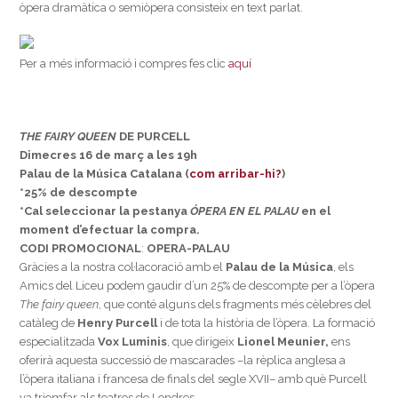
òpera dramàtica o semiòpera consisteix en text parlat.
Per a més informació i compres fes clic
aquí
THE FAIRY QUEEN
DE PURCELL
Dimecres 16 de març a les 19h
Palau de la Música Catalana (
com arribar-hi?
)
*25% de descompte
*Cal seleccionar la pestanya
ÓPERA EN EL PALAU
en el
moment d’efectuar la compra.
CODI PROMOCIONAL
:
OPERA-PALAU
Gràcies a la nostra col·lacoració amb el
Palau de la Música
, els
Amics del Liceu podem gaudir d’un 25% de descompte per a l’òpera
The fairy queen
, que
conté alguns dels fragments més cèlebres del
catàleg de
Henry Purcell
i de tota la història de l’òpera. La formació
especialitzada
Vox Luminis
, que dirigeix
Lionel Meunier,
ens
oferirà aquesta successió de mascarades –la rèplica anglesa a
l’òpera italiana i francesa de finals del segle XVII– amb què Purcell
va triomfar als teatres de Londres.