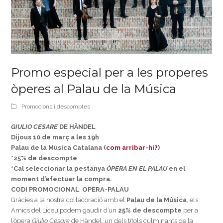
Promo especial per a les properes
òperes al Palau de la Música
Promocions i descomptes
GIULIO CESARE
DE HÄNDEL
Dijous 10 de març a les 19h
Palau de la Música Catalana (
com arribar-hi?
)
*25% de descompte
*Cal seleccionar la pestanya
ÓPERA EN EL PALAU
en el
moment d’efectuar la compra.
CODI PROMOCIONAL
:
OPERA-PALAU
Gràcies a la nostra col·lacoració amb el
Palau de la Música
, els
Amics del Liceu podem gaudir d’un
25% de descompte
per a
l’òpera
Giulio Cesare
de Händel, un dels títols culminants de la