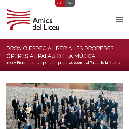
CAT
CAS
PROMO ESPECIAL PER A LES PROPERES
ÒPERES AL PALAU DE LA MÚSICA
Inici
»
Promo especial per a les properes òperes al Palau de la Música