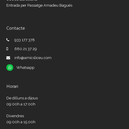
Entrada per Passatge Amadeu Bagués
Contacte
933 177 378
680 21 37 29
info@amicsliceu.com
Whatsapp
Whatsapp
Horari
De dilluns a dijous
09:00h a 17:00h
Divendres
09:00h a 15:00h