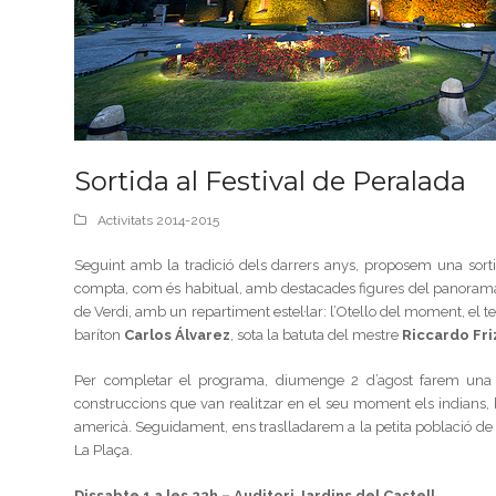
Sortida al Festival de Peralada
Activitats 2014-2015
Seguint amb la tradició dels darrers anys, proposem una sor
compta, com és habitual, amb destacades figures del panorama lí
de Verdi, amb un repartiment estel·lar: l’Otello del moment, e
baríton
Carlos Álvarez
, sota la batuta del mestre
Riccardo Fri
Per completar el programa, diumenge 2 d’agost farem una v
construccions que van realitzar en el seu moment els indians, 
americà. Seguidament, ens traslladarem a la petita població d
La Plaça.
Dissabte 1 a les 22h – Auditori Jardins del Castell