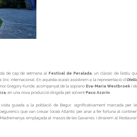
tida de cap de setmana al
Festival de Peralada
, un clàssic de l’estiu q
ric internacional. En aquesta ocasió assistirem a la representació d’
Otell
l tenor Gregory Kunde, acompanyat de la soprano
Eva-Maria Westbroek
i d
zza
, en una nova producció dirigida pel solvent
Paco Azorín
.
isita guiada a la població de Begur, significativament marcada per le
begurencs que van creuar l’oceà Atlàntic per anar a fer fortuna al continen
e Madremanya, emplaçada al massís de les Gavarres, i dinarem al Restauran