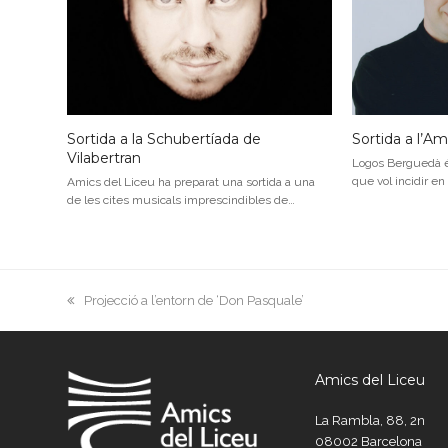
Sortida a la Schubertíada de
Sortida a l’A
Vilabertran
Logos Berguedà és
que vol incidir en
Amics del Liceu ha preparat una sortida a una
de les cites musicals imprescindibles de…
previous
Projecció a l’entorn de ‘Don Pasquale’
post:
Amics del Liceu
La Rambla, 88, 2n
08002 Barcelona