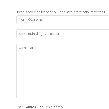
[fresh_accordion][pane title=”Per a més informació i reserves”]
Escriu
Amics Liceu
en el camp