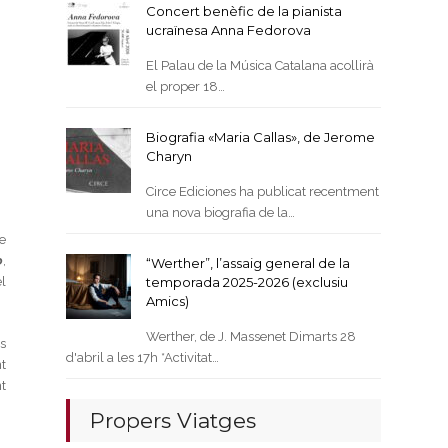
Concert benèfic de la pianista
ucraïnesa Anna Fedorova
El Palau de la Música Catalana acollirà
el proper 18…
Biografia «Maria Callas», de Jerome
Charyn
Circe Ediciones ha publicat recentment
una nova biografia de la…
ue
o
,
“Werther”, l’assaig general de la
el
temporada 2025-2026 (exclusiu
Amics)
Werther, de J. Massenet Dimarts 28
s
d'abril a les 17h *Activitat…
t
t
Propers Viatges