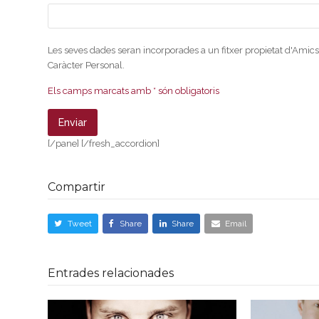
Les seves dades seran incorporades a un fitxer propietat d'Amics
Caràcter Personal.
Els camps marcats amb * són obligatoris
[/pane] [/fresh_accordion]
Compartir
Tweet
Share
Share
Email
Entrades relacionades