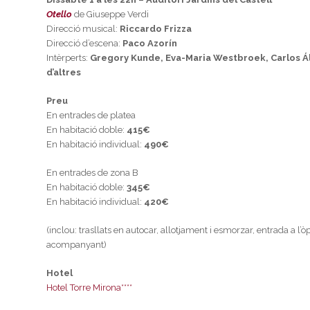
Otello
de Giuseppe Verdi
Direcció musical:
Riccardo Frizza
Direcció d’escena:
Paco Azorín
Intèrperts:
Gregory Kunde, Eva-Maria Westbroek, Carlos Álv
d’altres
Preu
En entrades de platea
En habitació doble:
415€
En habitació individual:
490€
En entrades de zona B
En habitació doble:
345€
En habitació individual:
420€
(inclou: trasllats en autocar, allotjament i esmorzar, entrada a l’
acompanyant)
Hotel
Hotel Torre Mirona****