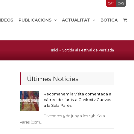
CAT
CAS
VÍDEOS
PUBLICACIONS
ACTUALITAT
BOTIGA
Inici
»
Sortida al Festival de Peralada
Últimes Notícies
Recomanem la visita comentada a
càrrec de l’artista Garikoitz Cuevas
a la Sala Parés
Divendres 5 de juny a les 19h Sala
Parés (Com…