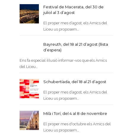
Festival de Macerata, del 30 de
juliol al 3 d’agost
El proper mes d’agost, els Amics del
Liceu us proposem…
Bayreuth, del 18 al 21 d’agost (llista
d’espera)
Ens fa especial il·lusió informar-vos que els Amics
del Liceu…
Schubertíada, del 18 al 21 d’agost
El proper mes d’agost, els Amics del
Liceu us proposem…
Milà i Torí, del 4 al 8 de novembre
El proper mes d'octubre els Amics del
Liceu us proposem…