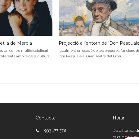
metlla de Merola
Projecció a l’entorn de ‘Don Pasquale
 un centre multidisciplinari
Igualment en ocasió de les properes funcions d
 diferents àmbits de la cultura…
Don Pasquale al Gran Teatre del Liceu,…
Contacte
Horari
933 177 378
De dilluns a d
09:00h a 17: