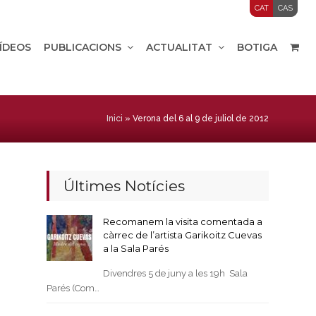
CAT
CAS
VÍDEOS
PUBLICACIONS
ACTUALITAT
BOTIGA
Inici
»
Verona del 6 al 9 de juliol de 2012
Últimes Notícies
Recomanem la visita comentada a
càrrec de l’artista Garikoitz Cuevas
a la Sala Parés
Divendres 5 de juny a les 19h Sala
Parés (Com…