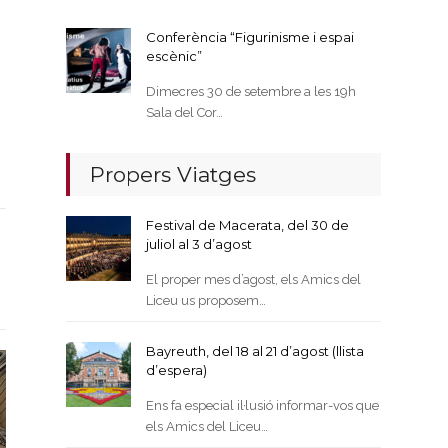
Conferència “Figurinisme i espai
escènic”
Dimecres 30 de setembre a les 19h
Sala del Cor…
Propers Viatges
Festival de Macerata, del 30 de
juliol al 3 d’agost
El proper mes d’agost, els Amics del
Liceu us proposem…
Bayreuth, del 18 al 21 d’agost (llista
d’espera)
Ens fa especial il·lusió informar-vos que
els Amics del Liceu…