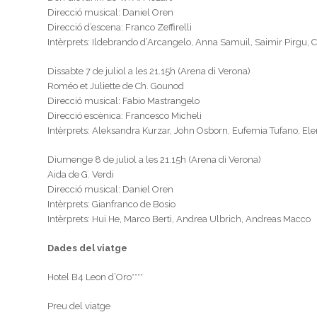
Direcció musical: Daniel Oren
Direcció d’escena: Franco Zeffirelli
Intèrprets: Ildebrando d’Arcangelo, Anna Samuil, Saimir Pirgu,
Dissabte 7 de juliol a les 21.15h (Arena di Verona)
Roméo et Juliette de Ch. Gounod
Direcció musical: Fabio Mastrangelo
Direcció escènica: Francesco Micheli
Intèrprets: Aleksandra Kurzar, John Osborn, Eufemia Tufano, Ele
Diumenge 8 de juliol a les 21.15h (Arena di Verona)
Aida de G. Verdi
Direcció musical: Daniel Oren
Intèrprets: Gianfranco de Bosio
Intèrprets: Hui He, Marco Berti, Andrea Ulbrich, Andreas Macco
Dades del viatge
Hotel B4 Leon d’Oro****
Preu del viatge