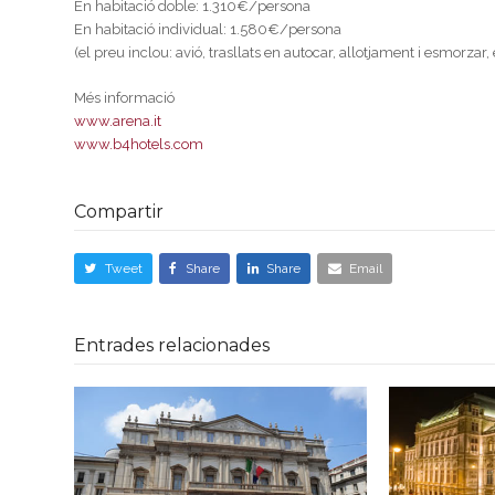
En habitació doble: 1.310€/persona
En habitació individual: 1.580€/persona
(el preu inclou: avió, trasllats en autocar, allotjament i esmorza
Més informació
www.arena.it
www.b4hotels.com
Compartir
Tweet
Share
Share
Email
Entrades relacionades