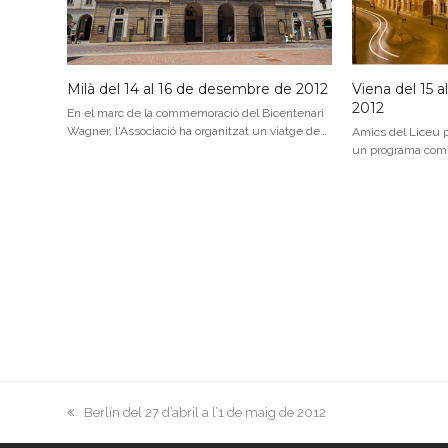
Milà del 14 al 16 de desembre de 2012
Viena del 15 
2012
En el marc de la commemoració del Bicentenari
Wagner, l'Associació ha organitzat un viatge de…
Amics del Liceu 
un programa combi
previous
Berlín del 27 d’abril a l’1 de maig de 2012
post: