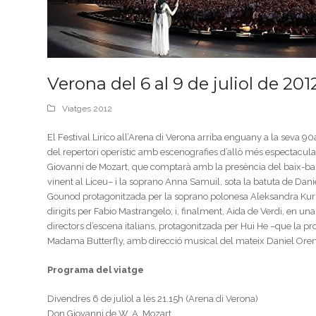
Verona del 6 al 9 de juliol de 201
Viatges 2012
El Festival Lirico all’Arena di Verona arriba enguany a la seva 90
del repertori operístic amb escenografies d’allò més espectacul
Giovanni de Mozart, que comptarà amb la presència del baix-barí
vinent al Liceu– i la soprano Anna Samuil, sota la batuta de Dani
Gounod protagonitzada per la soprano polonesa Aleksandra Kurza
dirigits per Fabio Mastrangelo; i, finalment, Aida de Verdi, en u
directors d’escena italians, protagonitzada per Hui He –que la p
Madama Butterfly, amb direcció musical del mateix Daniel Oren
Programa del viatge
Divendres 6 de juliol a les 21.15h (Arena di Verona)
Don Giovanni de W. A. Mozart