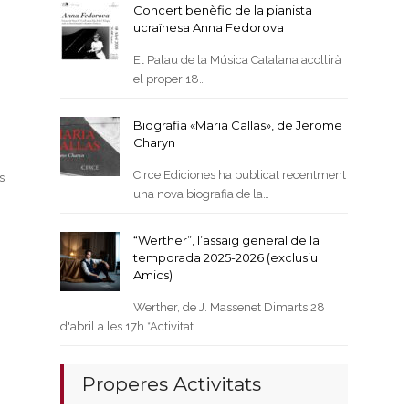
Concert benèfic de la pianista
ucraïnesa Anna Fedorova
El Palau de la Música Catalana acollirà
el proper 18…
Biografia «Maria Callas», de Jerome
Charyn
Circe Ediciones ha publicat recentment
s
una nova biografia de la…
“Werther”, l’assaig general de la
temporada 2025-2026 (exclusiu
Amics)
Werther, de J. Massenet Dimarts 28
d'abril a les 17h *Activitat…
Properes Activitats