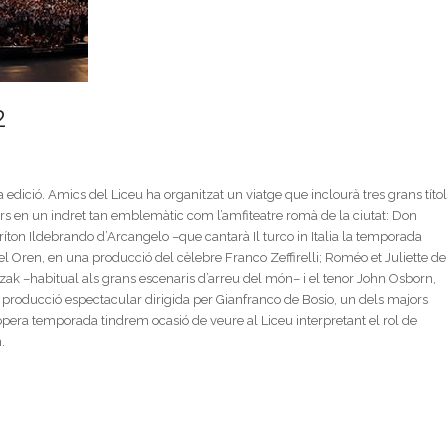
2
a edició. Amics del Liceu ha organitzat un viatge que inclourà tres grans títol
ars en un indret tan emblemàtic com l’amfiteatre romà de la ciutat: Don
ton Ildebrando d’Arcangelo –que cantarà Il turco in Italia la temporada
el Oren, en una producció del cèlebre Franco Zeffirelli; Roméo et Juliette de
k –habitual als grans escenaris d’arreu del món– i el tenor John Osborn,
na producció espectacular dirigida per Gianfranco de Bosio, un dels majors
ropera temporada tindrem ocasió de veure al Liceu interpretant el rol de
.