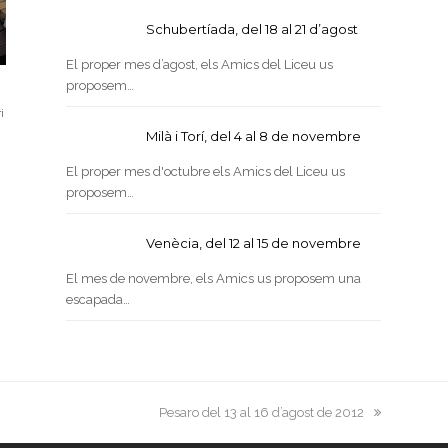
Schubertíada, del 18 al 21 d’agost
El proper mes d’agost, els Amics del Liceu us
proposem…
i
Milà i Torí, del 4 al 8 de novembre
El proper mes d'octubre els Amics del Liceu us
proposem…
Venècia, del 12 al 15 de novembre
El mes de novembre, els Amics us proposem una
escapada…
next
Pesaro del 13 al 16 d’agost de 2012
post: