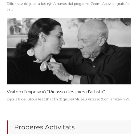
Dilluns 12 de juliol a les 19h A través del programa Zoom *Activitat gratuïta,
cal…
Visitem l’exposició “Picasso i les joies d’artista”
Dijous 8 de juliol a les 11h i 12h (2 grups) Museu Picasso (Com arribar-hi?)…
Properes Activitats