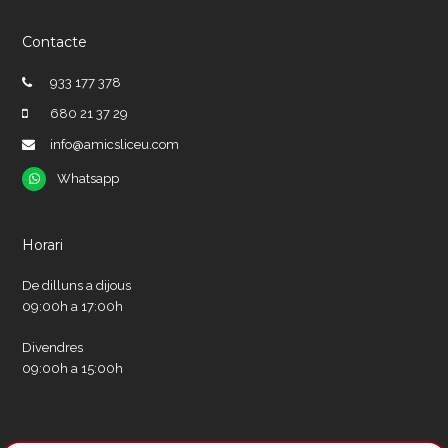
Contacte
933 177 378
680 21 37 29
info@amicsliceu.com
Whatsapp
Whatsapp
Horari
De dilluns a dijous
09:00h a 17:00h
Divendres
09:00h a 15:00h
Xarxes socials