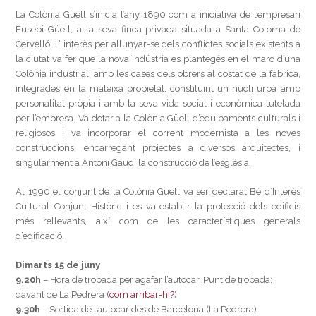
La Colònia Güell s’inicia l’any 1890 com a iniciativa de l’empresari
Eusebi Güell, a la seva finca privada situada a Santa Coloma de
Cervelló. L’ interès per allunyar-se dels conflictes socials existents a
la ciutat va fer que la nova indústria es plantegés en el marc d’una
Colònia industrial; amb les cases dels obrers al costat de la fàbrica,
integrades en la mateixa propietat, constituint un nucli urbà amb
personalitat pròpia i amb la seva vida social i econòmica tutelada
per l’empresa. Va dotar a la Colònia Güell d’equipaments culturals i
religiosos i va incorporar el corrent modernista a les noves
construccions, encarregant projectes a diversos arquitectes, i
singularment a Antoni Gaudí la construcció de l’església.
Al 1990 el conjunt de la Colònia Güell va ser declarat Bé d’Interès
Cultural–Conjunt Històric i es va establir la protecció dels edificis
més rellevants, així com de les característiques generals
d’edificació.
Dimarts 15 de juny
9.20h
– Hora de trobada per agafar l’autocar. Punt de trobada:
davant de La Pedrera (
com arribar-hi?
)
9.30h
– Sortida de l’autocar des de Barcelona (La Pedrera)