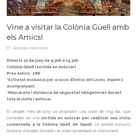
Vine a visitar la Colònia Güell amb
els Amics!
Activitats 2020-2021
Dimarts 15 de juny de 9.30h a 13.30h
Colònia Güell (sortida en autocar)
Preu Amics: 28€
*Activitat exclusiva per a socis d’Amics del Liceu, màxim 1
acompanyant.
*Mascareta i distància de seguretat obligatòries durant
tota la visita i autocar
El proper mes de juny us proposem una visita de mig dia, que
consisteix en una
sortida en autocar per realitzar una visita
comentada a la Colònia Güell de Gaudí.
La sortida inclourà
l’autocar d’anada i tornada i la visita comentada al monument.