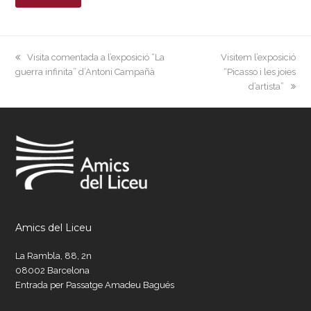
previous
next
Visita comentada a l’exposició “La
Visitem l’exposició
post:
post:
guerra infinita” d’Antoni Campañà
“Picasso i les joies
d’artista”
Amics del Liceu
La Rambla, 88, 2n
08002 Barcelona
Entrada per Passatge Amadeu Bagués