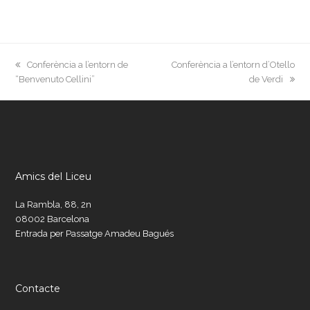
previous
next
Conferència a l’entorn de
Conferència a l’entorn d’Otello
post:
post:
“Benvenuto Cellini”
de Verdi
Amics del Liceu
La Rambla, 88, 2n
08002 Barcelona
Entrada per Passatge Amadeu Bagués
Contacte