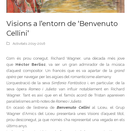
Visions a l’entorn de ‘Benvenuto
Cellini’
Activitats 2015-2016
Com és prou conegut, Richard Wagner, una dècada més jove
que
Héctor Berlioz
, va ser un gran admirador de la música
d’aquest compositor. Un francès que es va apartar de la
grand
opéra
per navegar per les aigües del romanticisme alemany.
L’orquestració de la seva
Simfonia Fantàstica
i, en particular, de la
seva òpera
Romeo i Julieta
van influir notablement en Richard
Wagner. Tant es així que en el famós acord de Tristan apareixen
paral·lelismes amb notes de
Romeo i Julieta
.
En ocasió de l’estrena de
Benvenuto Cellini
al Liceu, el Grup
Wagner d’Amics del Liceu presentarà unes
Visions
d’aquest títol,
prou desconegut, ja que només s’ha representat una vegada en els
últims anys.