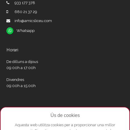
933 177 378
680 21 37 29
info@amicsliceu.com
Whatsapp
Whatsapp
Horari
De dilluns a dijous
09:00h a 17:00h
Divendres
09:00h a 15:00h
Xarxes socials
Ús de cookies
Twitter
Facebook
Instagram
Whatsapp
Youtube
Aquesta web utilitza cookies per a proporcionar una millor