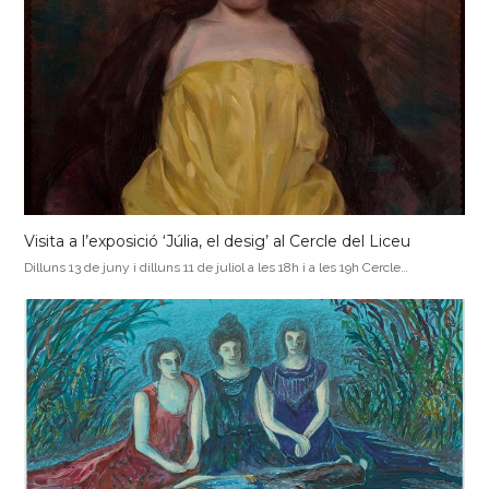
Visita a l’exposició ‘Júlia, el desig’ al Cercle del Liceu
Dilluns 13 de juny i dilluns 11 de juliol a les 18h i a les 19h Cercle…