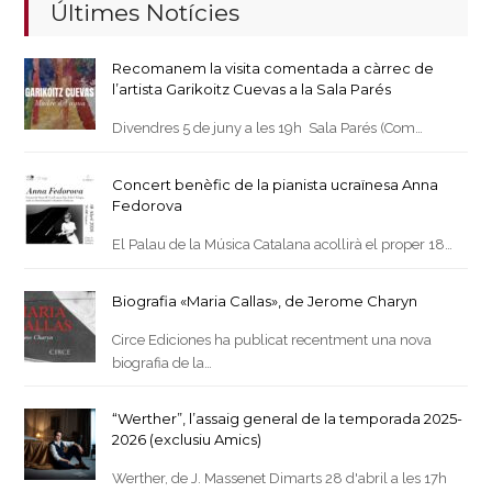
Últimes Notícies
Recomanem la visita comentada a càrrec de
l’artista Garikoitz Cuevas a la Sala Parés
Divendres 5 de juny a les 19h Sala Parés (Com…
Concert benèfic de la pianista ucraïnesa Anna
Fedorova
El Palau de la Música Catalana acollirà el proper 18…
Biografia «Maria Callas», de Jerome Charyn
Circe Ediciones ha publicat recentment una nova
biografia de la…
“Werther”, l’assaig general de la temporada 2025-
2026 (exclusiu Amics)
Werther, de J. Massenet Dimarts 28 d'abril a les 17h