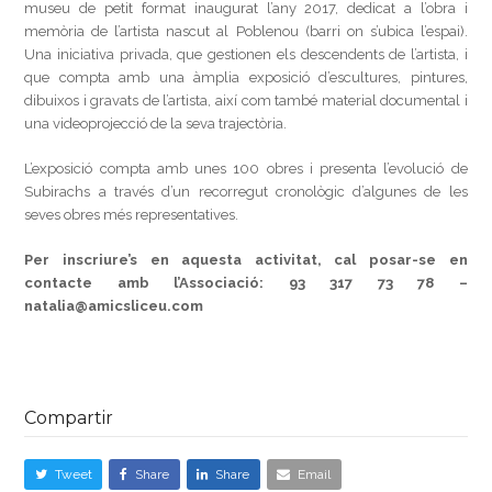
museu de petit format inaugurat l’any 2017, dedicat a l’obra i
memòria de l’artista nascut al Poblenou (barri on s’ubica l’espai).
Una iniciativa privada, que gestionen els descendents de l’artista, i
que compta amb una àmplia exposició d’escultures, pintures,
dibuixos i gravats de l’artista, així com també material documental i
una videoprojecció de la seva trajectòria.
L’exposició compta amb unes 100 obres i presenta l’evolució de
Subirachs a través d’un recorregut cronològic d’algunes de les
seves obres més representatives.
Per inscriure’s en aquesta activitat, cal posar-se en
contacte amb l’Associació:
93 317 73 78 –
natalia@amicsliceu.com
Compartir
Tweet
Share
Share
Email