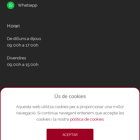
Whatsapp
Whatsapp
Horari
De dilluns a dijous
09:00h a 17:00h
Divendres
09:00h a 15:00h
Xarxes socials
Ús de cookies
Twitter
Facebook
Instagram
Whatsapp
Youtube
Aquesta web utilitza cookies per a proporcionar una millor
navegació. Si continua navegant entenem que accepta les
cookies i la nostra
política de cookies
© Copyright 2026 - Amics del Liceu ·
Condicions de compra
·
Política de
ACEPTAR
privacitat i Avís Legal
·
Política de cookies