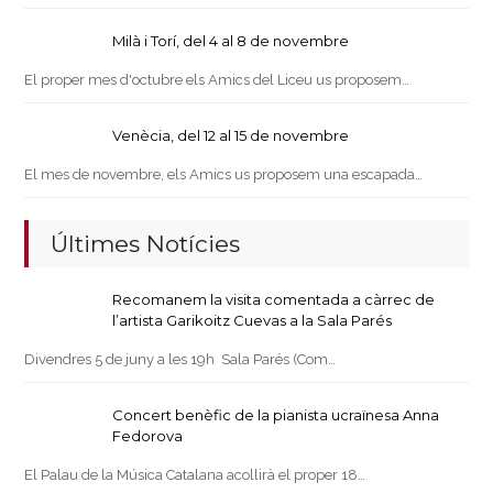
Milà i Torí, del 4 al 8 de novembre
El proper mes d'octubre els Amics del Liceu us proposem…
Venècia, del 12 al 15 de novembre
El mes de novembre, els Amics us proposem una escapada…
Últimes Notícies
Recomanem la visita comentada a càrrec de
l’artista Garikoitz Cuevas a la Sala Parés
Divendres 5 de juny a les 19h Sala Parés (Com…
Concert benèfic de la pianista ucraïnesa Anna
Fedorova
El Palau de la Música Catalana acollirà el proper 18…