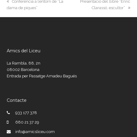
previous
next
Conferència a l’entorn de “La
Presentació del llibre “Enric
post:
post:
dama de piques”
Clarassó, escultor”
Amics del Liceu
La Rambla, 88, 2n
08002 Barcelona
Entrada per Passatge Amadeu Bagués
Contacte
933 177 378
680 21 37 29
info@amicsliceu.com