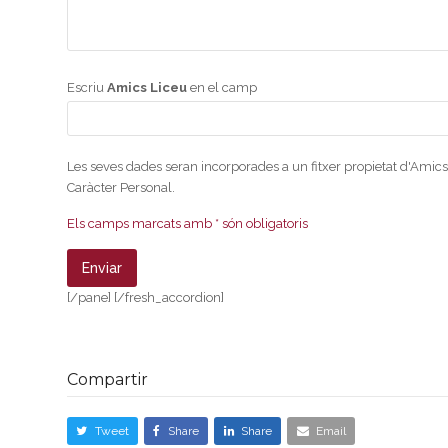
Escriu
Amics Liceu
en el camp
Les seves dades seran incorporades a un fitxer propietat d'Amics
Caràcter Personal.
Els camps marcats amb * són obligatoris
[/pane] [/fresh_accordion]
Compartir
Tweet
Share
Share
Email