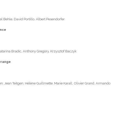
el Behle, David Portillo, Albert Pesendorfer
ence
 Katarina Bradic, Anthony Gregory, Krzysztof Baczyk
’Orange
en, Jean Teitgen, Hélène Guillmette, Marie Karall, Olivier Grand, Armando