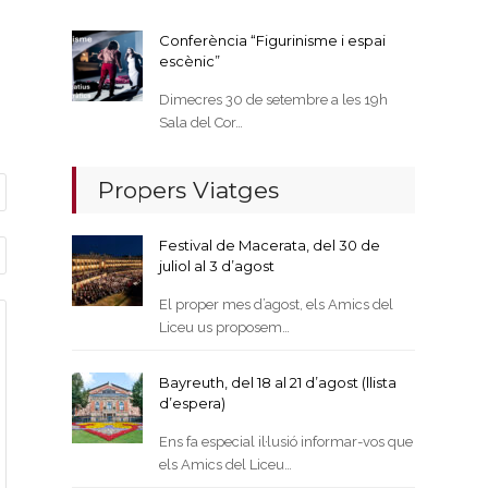
Conferència “Figurinisme i espai
escènic”
Dimecres 30 de setembre a les 19h
Sala del Cor…
Propers Viatges
Festival de Macerata, del 30 de
juliol al 3 d’agost
El proper mes d’agost, els Amics del
Liceu us proposem…
Bayreuth, del 18 al 21 d’agost (llista
d’espera)
Ens fa especial il·lusió informar-vos que
els Amics del Liceu…