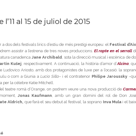
1 al 15 de juliol de 2015
a dos dels festivals lírics d’estiu de més prestigi europeu: el
Festival d’Aix
odrem assistir a l’estrena de tres noves produccions.
El rapte en el serrall
d
oratura canadenca
Jane Archibald
, sota la direcció musical i escènica de d
artin Kušej
, respectivament. A continuació, la història d’amor d’
Alcina
, qu
e Ludovico Ariosto, amb dos protagonistes de luxe per a l’ocasió: la sopran
Lulu o com a Giunia a
Lucio Silla–
i el contratenor
Philipe Jaroussky
–qu
 per la cèlebre Katie Mitchell.
i del teatre romà d’Orange, on podrem veure una nova producció de
Carme
 moment,
Jonas Kaufmann
, amb un gran domini del rol de Don José
ate Aldrich,
que farà el seu debut al festival, la soprano
Inva Mula
i el bai
hé