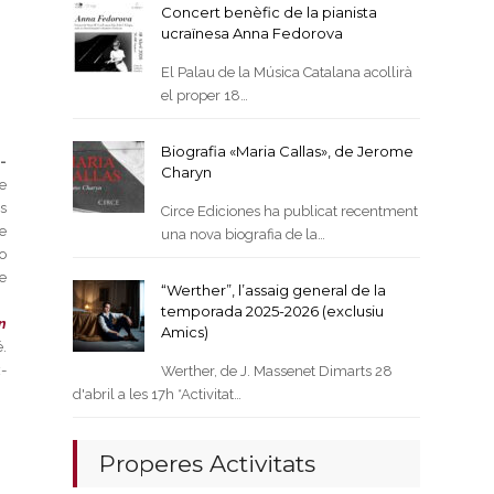
Concert benèfic de la pianista
ucraïnesa Anna Fedorova
El Palau de la Música Catalana acollirà
el proper 18…
Biografia «Maria Callas», de Jerome
-
Charyn
e
os
Circe Ediciones ha publicat recentment
e
una nova biografia de la…
o
e
“Werther”, l’assaig general de la
temporada 2025-2026 (exclusiu
n
Amics)
.
x-
Werther, de J. Massenet Dimarts 28
d'abril a les 17h *Activitat…
Properes Activitats