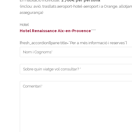
En habitació individual:
2.700€ per persona
(inclou: avió, trasllats aeroport-hotel-aeroport i a Orange, allot
assegurança)
Hotel
Hotel Renaissance Aix-en-Provence
****
[fresh_accordion][pane title=”Per a més informació i reserves”]