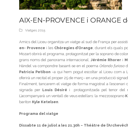
AIX-EN-PROVENCE i ORANGE de l’1
Viatges 2015
Amics del Liceu organitza un viatge al sud de França per assistir 
en- Provence
i les
Chóregies d’Orange
, durant els quals p
Mozart obrirà el programa, protagonitzat per la soprano de col
grans noms del panorama internacional,
Jérémie Rhorer
i
M
Händel va compondre basant-se en el poema
Orlando furioso
d
Patricia Petibon
–a qui hem pogut escoltar al Liceu com a 
oferirà un recital el proper 25 de març– en una producció signada
Finalment, tancarem el viatge de forma magistral a l’escenar
signada per
Louis Désiré
i protagonitzada pel tenor del
L’acompanyarà un ventall de veus estel·lars: la mezzosoprano
K
baríton
Kyle Ketelsen
.
Programa del viatge
Dissabte 11 de juliol a les 21.30h – Théâtre de l’Archevêc