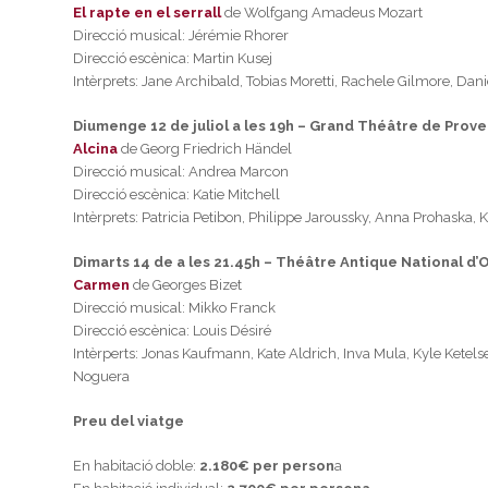
El rapte en el serrall
de Wolfgang Amadeus Mozart
Direcció musical: Jérémie Rhorer
Direcció escènica: Martin Kusej
Intèrprets: Jane Archibald, Tobias Moretti, Rachele Gilmore, Dani
Diumenge 12 de juliol a les 19h – Grand Théâtre de Prov
Alcina
de Georg Friedrich Händel
Direcció musical: Andrea Marcon
Direcció escènica: Katie Mitchell
Intèrprets: Patricia Petibon, Philippe Jaroussky, Anna Prohaska,
Dimarts 14 de a les 21.45h – Théâtre Antique National d
Carmen
de Georges Bizet
Direcció musical: Mikko Franck
Direcció escènica: Louis Désiré
Intèrperts: Jonas Kaufmann, Kate Aldrich, Inva Mula, Kyle Ketels
Noguera
Preu del viatge
En habitació doble:
2.180€ per person
a