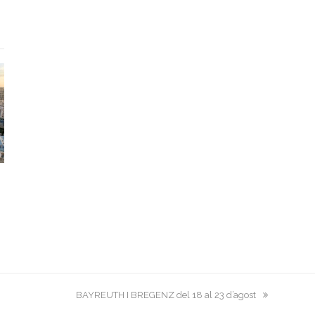
next
BAYREUTH I BREGENZ del 18 al 23 d’agost
post: