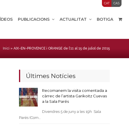
CAT
CAS
VÍDEOS
PUBLICACIONS
ACTUALITAT
BOTIGA
Inici
»
AIX-EN-PROVENCE i ORANGE de l’11 al 15 de juliol de 2015
Últimes Notícies
Recomanem la visita comentada a
càrrec de l’artista Garikoitz Cuevas
a la Sala Parés
Divendres 5 de juny a les 19h Sala
Parés (Com…