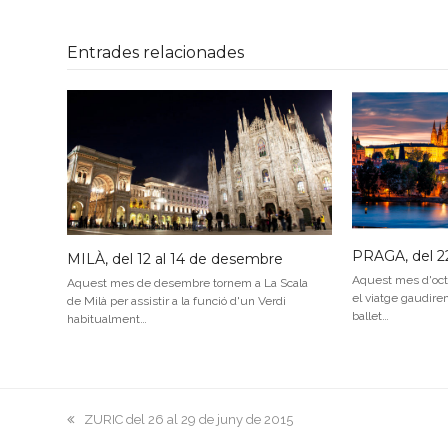
Entrades relacionades
PRAGA, del 22
MILÀ, del 12 al 14 de desembre
Aquest mes d'oct
Aquest mes de desembre tornem a La Scala
el viatge gaudire
de Milà per assistir a la funció d'un Verdi
ballet…
habitualment…
previous
ZURIC del 26 al 29 de juny de 2015
post: