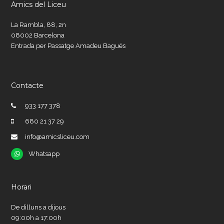
Amics del Liceu
La Rambla, 88, 2n
08002 Barcelona
Entrada per Passatge Amadeu Bagués
Contacte
933 177 378
680 21 37 29
info@amicsliceu.com
Whatsapp
Whatsapp
Horari
De dilluns a dijous
09:00h a 17:00h