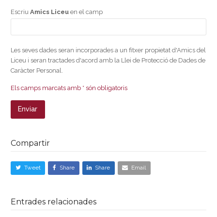
Escriu
Amics Liceu
en el camp
Les seves dades seran incorporades a un fitxer propietat d'Amics del
Liceu i seran tractades d'acord amb la Llei de Protecció de Dades de
Caràcter Personal.
Els camps marcats amb * són obligatoris
Compartir
Tweet
Share
Share
Email
Entrades relacionades