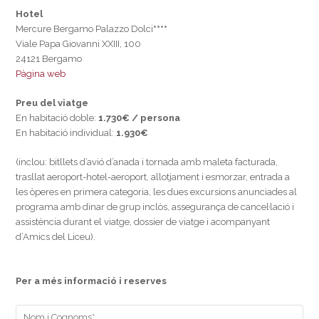
Hotel
Mercure Bergamo Palazzo Dolci
****
Viale Papa Giovanni XXIII, 100
24121 Bergamo
Pàgina web
Preu del viatge
En habitació doble:
1.730€ / persona
En habitació individual:
1.930€
(inclou: bitllets d’avió d’anada i tornada amb maleta facturada,
trasllat aeroport-hotel-aeroport, allotjament i esmorzar, entrada a
les òperes en primera categoria, les dues excursions anunciades al
programa amb dinar de grup inclòs, assegurança de cancel·lació i
assistència durant el viatge, dossier de viatge i acompanyant
d’Amics del Liceu).
Per a més informació i reserves