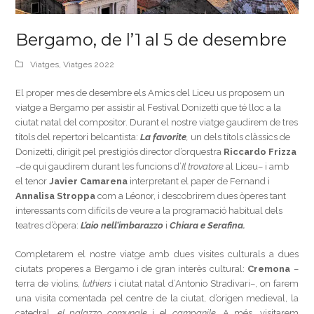
Bergamo, de l’1 al 5 de desembre
Viatges
,
Viatges 2022
El proper mes de desembre els Amics del Liceu us proposem un
viatge a Bergamo per assistir al Festival Donizetti que té lloc a la
ciutat natal del compositor. Durant el nostre viatge gaudirem de tres
títols del repertori belcantista:
La favorite
,
un dels títols clàssics de
Donizetti, dirigit pel prestigiós director d’orquestra
Riccardo Frizza
–de qui gaudirem durant les funcions d’
Il trovatore
al Liceu– i amb
el tenor
Javier Camarena
interpretant el paper de Fernand i
Annalisa Stroppa
com a Léonor, i descobrirem dues òperes tant
interessants com difícils de veure a la programació habitual dels
teatres d’òpera:
L’aio nell’imbarazzo
i
Chiara e Serafina.
Completarem el nostre viatge amb dues visites culturals a dues
ciutats properes a Bergamo i de gran interès cultural:
Cremona
–
terra de violins,
luthiers
i ciutat natal d’Antonio Stradivari–, on farem
una visita comentada pel centre de la ciutat, d’origen medieval, la
catedral,
el palazzo comunale
i el
campanile.
A més, visitarem