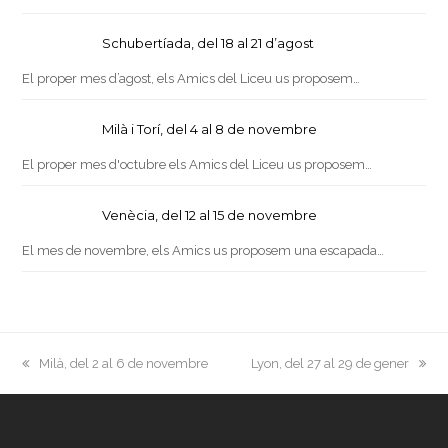
Schubertíada, del 18 al 21 d’agost
El proper mes d’agost, els Amics del Liceu us proposem…
Milà i Torí, del 4 al 8 de novembre
El proper mes d'octubre els Amics del Liceu us proposem…
Venècia, del 12 al 15 de novembre
El mes de novembre, els Amics us proposem una escapada…
previous
next
Milà, del 2 al 6 de novembre
Lyon, del 27 al 29 de gener
post:
post: