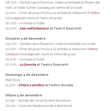
08.30h – Sortida cap a Cremona. Visita comentada al Museu del
Violí, un taller luthier i passeig pel centre de la ciutat
13.00h – Dinar de grup (inclòs a la sortida) al restaurant
Il Violino
(clica
aquí
per veure el menú de grup)
18.00h – Arribada a l’hotel
20.00h –
L’aio nell’imbarazzo
al Teatro Donizetti
Dissabte 3 de desembre
09.00h – Sortida cap a Piacenza i visita comentada a la ciutat
13.00h – Dinar de grup (inclòs a la sortida) al restaurant
Osteria
Carducc
i
(clica
aquí
per veure el menú de grup)
18.00h – Arribada a l’hotel
20.00h –
La favorite
al Teatro Donizetti
Diumenge 4 de desembre
Matí lliure
15.30h –
Chiara e serafina
al Teatro Sociale
Dilluns 5 de desembre
14.35h – Sortida del vol amb destí Barcelona
16.10h – Hora d’arribada prevista a Barcelona