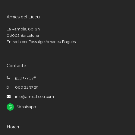
Amics del Liceu
La Rambla, 88, 2n
08002 Barcelona
Entrada per Passatge Amadeu Bagués
Contacte
933 177 378
680 21 37 29
info@amicsliceu.com
Whatsapp
Whatsapp
Horari