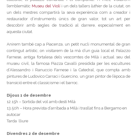
l’emblemàtic
Museu del Violí
i un dels tallers
luthier
de la ciutat, on
un dels mestres compartirà la seva experiència com a creador i
restaurador d’instruments únics de gran valor, tot un art per
descobrir amb segles de tradició al darrere, especialment en
aquesta ciutat.
Anirem també cap a Piacenza, un petit nucli monumental de gran
contingut artístic, on visitarem de la mà d’un guia local el Palazzo
Farnese, antiga fortalesa dels vescomtes de Milà i actual seu del
museu civil, la famosa Piazza Cavalli presidida per les escultures
d’Alessandro i Ranuccio Farnese i la Catedral, que compta amb
pintures de Ludovico Carraci i Guercino, un gran pintor de l’època de
transició entre el classicisme i el barroc.
Dijous 1 de desembre
12.15h – Sortida del vol amb destí Milà
13.50h – Hora prevista d’arribada a Milà i trasllat fins a Bergamo en
autocar
Tarda lliure
Divendres 2 de desembre