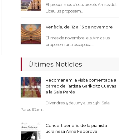
El proper mes d'octubre els Amics del
Liceu us proposem…
Venècia, del 12 al 15 de novembre
El mes de novembre, els Amics us
proposem una escapada…
Últimes Notícies
Recomanem la visita comentada a
càrrec de l’artista Garikoitz Cuevas
a la Sala Parés
Divendres 5 de juny a les 19h Sala
Parés (Com…
Concert benèfic de la pianista
ucraïnesa Anna Fedorova