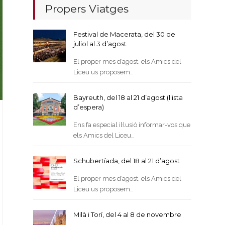
Propers Viatges
Festival de Macerata, del 30 de
juliol al 3 d’agost
El proper mes d’agost, els Amics del
Liceu us proposem…
Bayreuth, del 18 al 21 d’agost (llista
d’espera)
Ens fa especial il·lusió informar-vos que
els Amics del Liceu…
Schubertíada, del 18 al 21 d’agost
El proper mes d’agost, els Amics del
Liceu us proposem…
Milà i Torí, del 4 al 8 de novembre