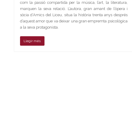
com la passió compartida per la música, l’art, la literatura,
marquen la seva relació. L’autora, gran amant de l’òpera i
sòcia d’Amics del Liceu, situa la història trenta anys després
d’aquest amor que va deixar una gran empremta psicològica
a la seva protagonista.
Llegir més