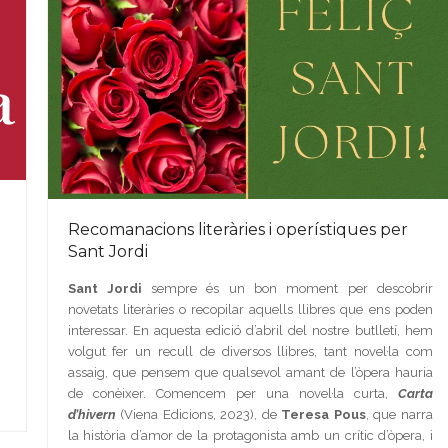
Recomanacions literàries i operístiques per
Sant Jordi
Sant Jordi
sempre és un bon moment per descobrir
novetats literàries o recopilar aquells llibres que ens poden
interessar. En aquesta edició d’abril del nostre butlletí, hem
volgut fer un recull de diversos llibres, tant novel·la com
assaig, que pensem que qualsevol amant de l’òpera hauria
de conèixer. Comencem per una novel·la curta,
Carta
d’hivern
(Viena Edicions, 2023), de
Teresa Pous
, que narra
la història d’amor de la protagonista amb un crític d’òpera, i