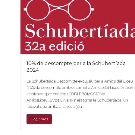
10% de descompte per a la Schubertíada
2024
La Schubertíada Descompte exclusiu per a Amics del Liceu
*10% de descompte amb el carnet d'Amics del Liceu (màxim
2 entrades per concert) CODI PROMOCIONAL:
AmicsLiceu_SV24 Un any més torna la Schubertíada, un
festival que arriba a la seva 32a…
Llegir més