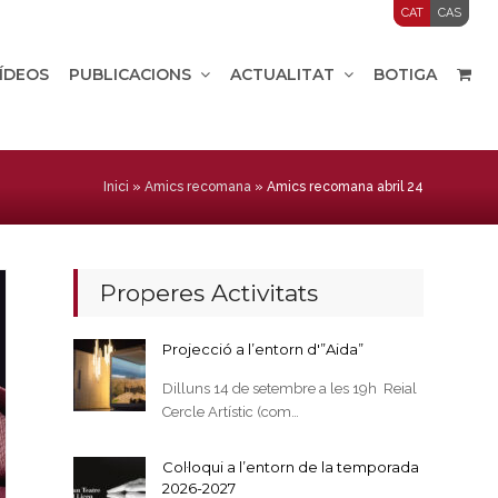
CAT
CAS
VÍDEOS
PUBLICACIONS
ACTUALITAT
BOTIGA
Inici
»
Amics recomana
»
Amics recomana abril 24
Properes Activitats
Projecció a l’entorn d'”Aida”
Dilluns 14 de setembre a les 19h Reial
Cercle Artístic (com…
Col·loqui a l’entorn de la temporada
2026-2027