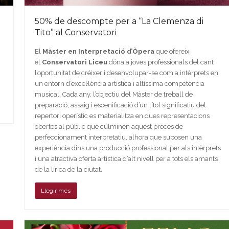
50% de descompte per a “La Clemenza di
Tito” al Conservatori
El
Màster en Interpretació d’Òpera
que ofereix
el
Conservatori Liceu
dóna a joves professionals del cant
l’oportunitat de créixer i desenvolupar-se com a intèrprets en
un entorn d’excel·lència artística i altíssima competència
musical. Cada any, l’objectiu del Màster de treball de
preparació, assaig i escenificació d’un títol significatiu del
repertori operístic es materialitza en dues representacions
obertes al públic que culminen aquest procés de
perfeccionament interpretatiu, alhora que suposen una
experiència dins una producció professional per als intèrprets
i una atractiva oferta artística d’alt nivell per a tots els amants
de la lírica de la ciutat.
Llegir més