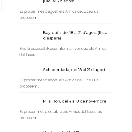
juliol al 3 d’agost
El proper mes d’agost, els Amics del Liceu us
proposem…
Bayreuth, del 18 al 21 d’agost (llista
d’espera)
Ens fa especial il·lusió informar-vos que els Amics
del Liceu…
Schubertíada, del 18 al 21 d’agost
El proper mes d’agost, els Amics del Liceu us
proposem…
Milà i Torí, del 4 al 8 de novembre
El proper mes d'octubre els Amics del Liceu us
proposem…