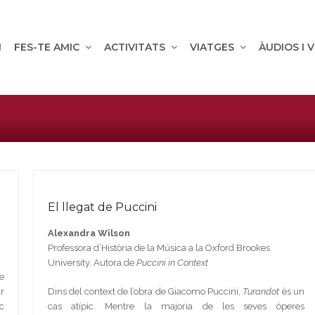
M
FES-TE AMIC
ACTIVITATS
VIATGES
ÀUDIOS I 
El llegat de Puccini
Alexandra Wilson
Professora d’Història de la Música a la Oxford Brookes
University. Autora de
Puccini in Context
e
r
Dins del context de l’obra de Giacomo Puccini,
Turandot
és un
c
cas atípic. Mentre la majoria de les seves òperes