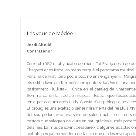
Les veus de Médée
Jordi Abelló
Contratenor
Corre el 1687 i Lully acaba de morir. Tot França està de dol
Charpentier es frega les mans perquè el panorama musical 
París ha canviat; però poc a poc, no ens enganyem… Malgra
els estils diversos d’ambdós compositors,
Médée
és una obr
bàsicament «lul·lista», i única en el catàleg de Charpentier
S’emmarca en la tradició musical i teatral que l’espectado
tenia per costum amb Lully. Consta d’un pròleg i cinc actes
El pròleg és una exaltació sense miraments del rei Lluís XIV 
del seu poder, amb una sèrie de solos, duets, trios i cors d
pastors que s’alegren de viure en pau gràcies al més poderó
dels reis. La música sovint desapareix d’algunes adaptacion
teatrals perquè roman fora de l’acció que es desenvolupa to