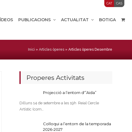
CAT
CAS
VÍDEOS
PUBLICACIONS
ACTUALITAT
BOTIGA
Inici
»
Articles òperes
»
Articles òperes Desembre
Properes Activitats
Projecció a l’entorn d'”Aida”
Dilluns 14 de setembre a les 19h Reial Cercle
Artístic (com…
Col·loqui a l’entorn de la temporada
2026-2027