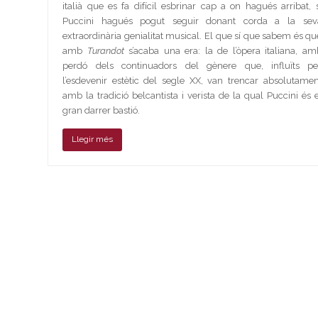
italià que es fa difícil esbrinar cap a on hagués arribat, s
Puccini hagués pogut seguir donant corda a la sev
extraordinària genialitat musical. El que sí que sabem és qu
amb
Turandot
s’acaba una era: la de l’òpera italiana, am
perdó dels continuadors del gènere que, influïts pe
l’esdevenir estètic del segle XX, van trencar absolutamen
amb la tradició belcantista i verista de la qual Puccini és e
gran darrer bastió.
Llegir més