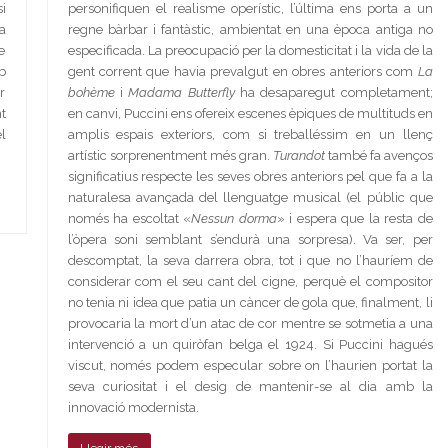
i
personifiquen el realisme operístic, l’última ens porta a un
a
regne bàrbar i fantàstic, ambientat en una època antiga no
e
especificada. La preocupació per la domesticitat i la vida de la
b
gent corrent que havia prevalgut en obres anteriors com
La
r
bohème
i
Madama Butterfly
ha desaparegut completament;
t
en canvi, Puccini ens ofereix escenes èpiques de multituds en
l
amplis espais exteriors, com si treballéssim en un llenç
artístic sorprenentment més gran.
Turandot
també fa avenços
significatius respecte les seves obres anteriors pel que fa a la
naturalesa avançada del llenguatge musical (el públic que
només ha escoltat «
Nessun dorma
» i espera que la resta de
l’òpera soni semblant s’endurà una sorpresa). Va ser, per
descomptat, la seva darrera obra, tot i que no l’hauríem de
considerar com el seu cant del cigne, perquè el compositor
no tenia ni idea que patia un càncer de gola que, finalment, li
provocaria la mort d’un atac de cor mentre se sotmetia a una
intervenció a un quiròfan belga el 1924. Si Puccini hagués
viscut, només podem especular sobre on l’haurien portat la
seva curiositat i el desig de mantenir-se al dia amb la
innovació modernista.