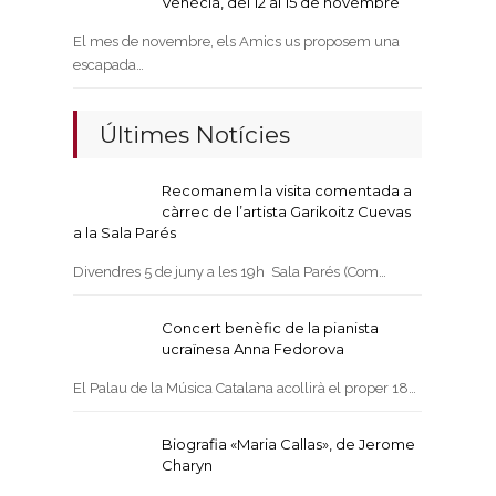
Venècia, del 12 al 15 de novembre
El mes de novembre, els Amics us proposem una
escapada…
Últimes Notícies
Recomanem la visita comentada a
càrrec de l’artista Garikoitz Cuevas
a la Sala Parés
Divendres 5 de juny a les 19h Sala Parés (Com…
Concert benèfic de la pianista
ucraïnesa Anna Fedorova
El Palau de la Música Catalana acollirà el proper 18…
Biografia «Maria Callas», de Jerome
Charyn