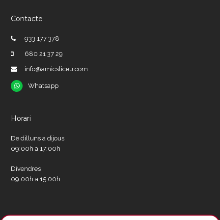
Contacte
933 177 378
680 21 37 29
info@amicsliceu.com
Whatsapp
Whatsapp
Horari
De dilluns a dijous
09:00h a 17:00h
Divendres
09:00h a 15:00h
Xarxes socials