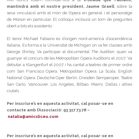
mantindrà amb el nostre president, Jaume Graell
, sobre la
seva vinculació amb el món de l’òpera en general i el personatge
de
Manon
en particular. El col·loqui inclourà un torn de preguntes
obert a tots els assistents.
El tenor Michael Fabiano és d’origen nord-americà d’ascendència
italiana. Es forma a la Universitat de Míchigan on va fer classes amb
George Shirley. Va participar al documental
The Audition
, quan va
guanyar el concurs de les Metropolitan Opera Auditions el 2007. Va
debutar a Klangenfurt el 2007 i ha cantat a teatres de primer ordre
com San Francisco Opera, Metropolitan Opera, La Scala, English
National Opera, Deutsche Oper Berlin, Dresden Semperoper, Teatre
San Carlo, Vancouver, Los Angeles, Bilbao, Miami, Dallas i altres
ciutats .
Per inscriure’s en aquesta activitat, cal posar-se en
contacte amb l’Associació: 93 317 73 78 –
natalia@amicsliceu.com
Per inscriure’s en aquesta activitat, cal posar-se en