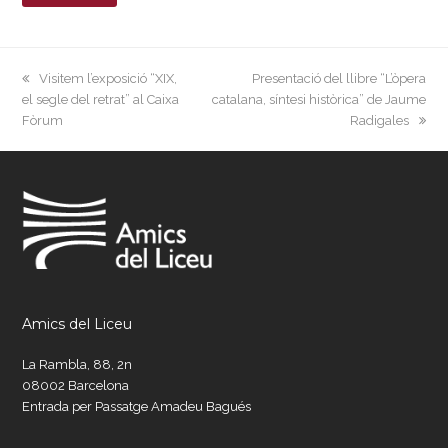
previous
next
Visitem l’exposició “XIX,
Presentació del llibre “L’òpera
post:
post:
el segle del retrat” al Caixa
catalana, síntesi històrica” de Jaume
Fòrum
Radigales
Amics del Liceu
La Rambla, 88, 2n
08002 Barcelona
Entrada per Passatge Amadeu Bagués