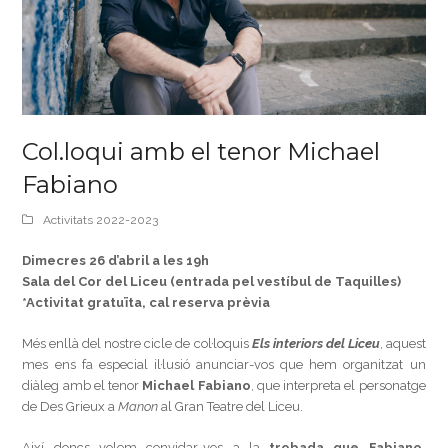
Col.loqui amb el tenor Michael
Fabiano
Activitats 2022-2023
Dimecres 26 d’abril a les 19h
Sala del Cor del Liceu (entrada pel vestíbul de Taquilles)
*Activitat gratuïta, cal reserva prèvia
Més enllà del nostre cicle de col·loquis
Els interiors del Liceu
, aquest
mes ens fa especial il·lusió anunciar-vos que hem organitzat un
diàleg amb el tenor
Michael Fabiano
, que interpreta el personatge
de Des Grieux a
Manon
al Gran Teatre del Liceu.
Així doncs volem convidar-vos a la
trobada que Fabiano,