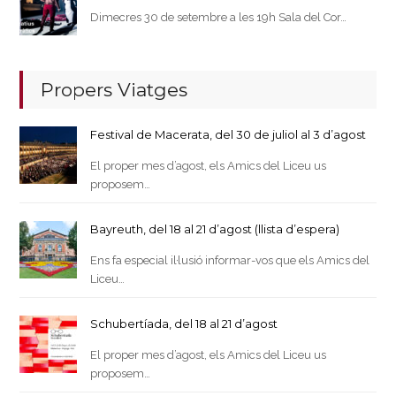
Dimecres 30 de setembre a les 19h Sala del Cor…
Propers Viatges
Festival de Macerata, del 30 de juliol al 3 d’agost
El proper mes d’agost, els Amics del Liceu us
proposem…
Bayreuth, del 18 al 21 d’agost (llista d’espera)
Ens fa especial il·lusió informar-vos que els Amics del
Liceu…
Schubertíada, del 18 al 21 d’agost
El proper mes d’agost, els Amics del Liceu us
proposem…