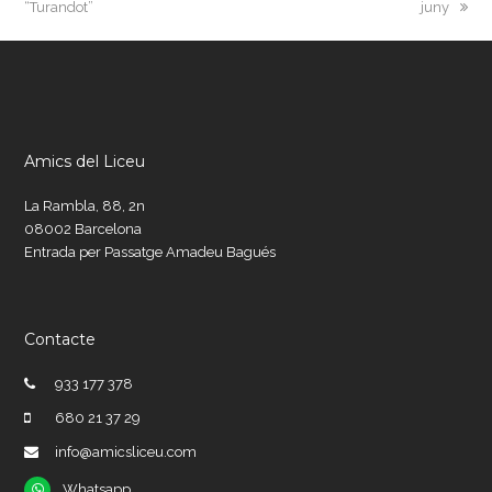
post:
post:
“Turandot”
juny
Amics del Liceu
La Rambla, 88, 2n
08002 Barcelona
Entrada per Passatge Amadeu Bagués
Contacte
933 177 378
680 21 37 29
info@amicsliceu.com
Whatsapp
Whatsapp