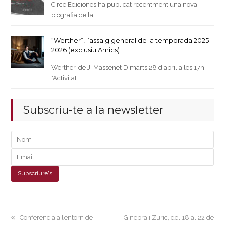
Circe Ediciones ha publicat recentment una nova
biografia de la…
“Werther”, l’assaig general de la temporada 2025-
2026 (exclusiu Amics)
Werther, de J. Massenet Dimarts 28 d'abril a les 17h
*Activitat…
Subscriu-te a la newsletter
previous
next
Conferència a l’entorn de
Ginebra i Zuric, del 18 al 22 de