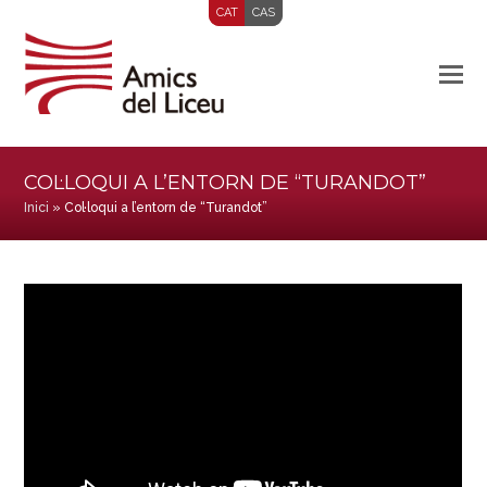
CAT
CAS
COL·LOQUI A L’ENTORN DE “TURANDOT”
Inici
»
Col·loqui a l’entorn de “Turandot”