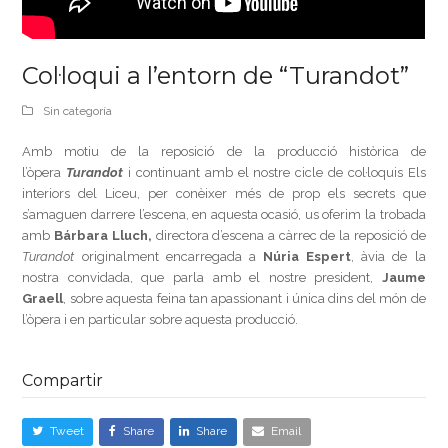
Col·loqui a l’entorn de “Turandot”
Sin categoría
Amb motiu de la reposició de la producció històrica de
l’òpera
Turandot
i continuant amb el nostre cicle de col·loquis Els
interiors del Liceu, per conèixer més de prop els secrets que
s’amaguen darrere l’escena, en aquesta ocasió, us oferim la trobada
amb
Bárbara Lluch,
directora d’escena a càrrec de la reposició de
Turandot
originalment encarregada a
Núria Espert
, àvia de la
nostra convidada, que parla amb el nostre president,
Jaume
Graell
, sobre aquesta feina tan apassionant i única dins del món de
l’òpera i en particular sobre aquesta producció.
Compartir
Tweet
Share
Share
Email