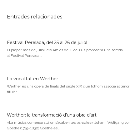
Entrades relacionades
Festival Perelada, del 25 al 26 de juliol
El proper mes de juliol, els Amics del Liceu us proposem una sortida
al Festival Perelada,…
La vocalitat en Werther
Werther és una òpera de finals del segle XIX que tothom associa al tenor
titular,…
Werther: la transformació d’una obra d’art
«La música comença allà on s’acaben les paraules» Johann Wolfgang von
Goethe (1749–1832) Goethe és…