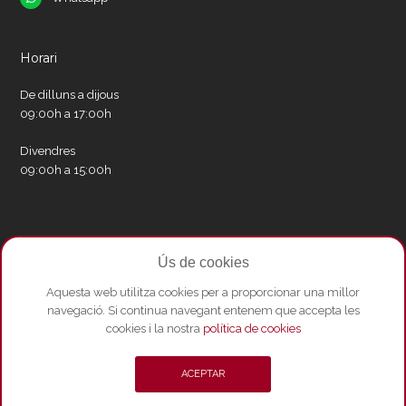
Horari
De dilluns a dijous
09:00h a 17:00h
Divendres
09:00h a 15:00h
Xarxes socials
Ús de cookies
Twitter
Facebook
Instagram
Whatsapp
Youtube
Aquesta web utilitza cookies per a proporcionar una millor
navegació. Si continua navegant entenem que accepta les
cookies i la nostra
política de cookies
© Copyright 2026 - Amics del Liceu ·
Condicions de compra
·
Política de
ACEPTAR
privacitat i Avís Legal
·
Política de cookies