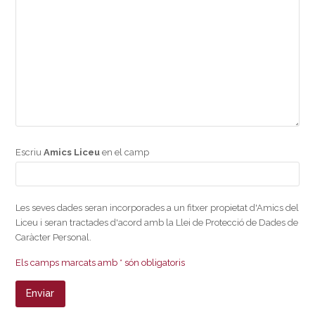
Escriu
Amics Liceu
en el camp
Les seves dades seran incorporades a un fitxer propietat d'Amics del
Liceu i seran tractades d'acord amb la Llei de Protecció de Dades de
Caràcter Personal.
Els camps marcats amb * són obligatoris