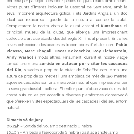
perfecta per passejar i descobrir petites botigues i cafès amb encant.
Altres punts d’interès inclouen la Catedral de Sant Pere, amb la
seva imponent arquitectura gòtica, i els Jardins Anglais, un lloc
ideal per relaxar-se i gaudir de la natura al cor de la ciutat.
Completarem la nostra visita a la ciutat visitant el
Kunsthaus
, el
principal museu de la ciutat, que alberga una impressionant
col·lecció d’art que abasta des del segle XIII fins al present. Entre les
seves col·leccions destacades es troben obres d’artistes com
Pablo
Picasso, Marc Chagall, Oscar Kokoschka, Roy Lichenstein,
Andy Warhol
i molts altres. Finalment, durant el nostre viatge
també farem una
sortida en autocar per visitar les cascades
del Rin
, situades a prop de la ciutat de Schaffhausen. Amb una
altura de prop de 23 metres i una amplada de més de 150 metres,
aquestes cascades son una meravella natural que impressiona per
la seva grandiositat i bellesa. El millor punt d’observació és des del
costat suís, on es pot accedir a diverses plataformes d’observació
que ofereixen vistes espectaculars de les cascades i del seu entorn
natural.
Dimarts 18 de juny
08.25h – Sortida del vol amb destinació Ginebra
10.10h – Arribada a l’aeroport de Ginebra i trasllat a l’hotel amb