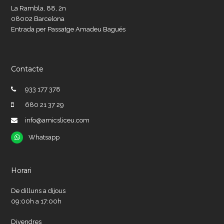
La Rambla, 88, 2n
08002 Barcelona
Entrada per Passatge Amadeu Bagués
Contacte
933 177 378
680 21 37 29
info@amicsliceu.com
Whatsapp
Whatsapp
Horari
De dilluns a dijous
09:00h a 17:00h
Divendres