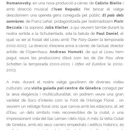
Romanovsky
, en una nova producció a càrrec de
Calixto Bieito
i
amb direcció musical d’
Ivan Repu
š
ic
. Per tancar el viatge
descobrirem una opereta gens coneguda pel públic:
El país dels
somriures
, de Franz Lehár, protagonitzada per l’estimadíssim
Piotr
Beczala
i la soprano
Julia Kleiter
, a qui veurem també durant la
nostra sortida a la Schubertíada, sota la batuta de
Paul Daniel
, el
qual va ser al fossat del Liceu amb
The Fairy Queen
la temporada
2002-2003. La direcció d’escena anirà a càrrec de l’actual director
artístic de l’Opernhaus,
Andreas Homoki
, de qui al Liceu hem
pogut veure les produccions d’èxit com les de
Die Frau ohne
Schatten
la temporada 2000-2001 i
Orfeo ed Euridice
la 2002-
2003.
A més, durant el nostre viatge gaudirem de diverses visites
culturals: una
visita guiada pel centre de Ginebra
, conegut per
la seva elegància i multiculturalitat, on podrem veure una gran
varietat de llocs d’interès com la Font de l’Horloge Floral , on
veurem un rellotge floral únic que canvia amb les estacions, el Jet
d’Eau, un dels símbols més reconeixibles de la ciutat, o una
impressionant vista del llac Leman i dels Alps. A més, la Vella Ciutat
de Ginebra, amb els seus carrers empedrats i edificis històrics, és