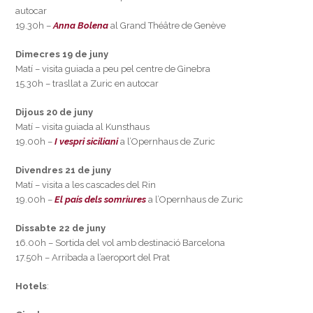
autocar
19.30h –
Anna Bolena
al Grand Théâtre de Genève
Dimecres 19 de juny
Matí – visita guiada a peu pel centre de Ginebra
15.30h – trasllat a Zuric en autocar
Dijous 20 de juny
Matí – visita guiada al Kunsthaus
19.00h –
I vespri siciliani
a l’Opernhaus de Zuric
Divendres 21 de juny
Matí – visita a les cascades del Rin
19.00h –
El país dels somriures
a l’Opernhaus de Zuric
Dissabte 22 de juny
16.00h – Sortida del vol amb destinació Barcelona
17.50h – Arribada a l’aeroport del Prat
Hotels
: