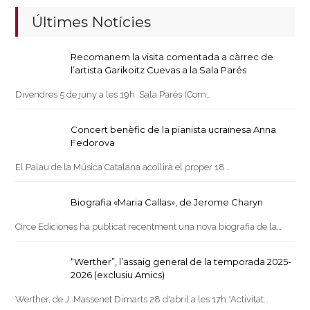
Últimes Notícies
Recomanem la visita comentada a càrrec de
l’artista Garikoitz Cuevas a la Sala Parés
Divendres 5 de juny a les 19h Sala Parés (Com…
Concert benèfic de la pianista ucraïnesa Anna
Fedorova
El Palau de la Música Catalana acollirà el proper 18…
Biografia «Maria Callas», de Jerome Charyn
Circe Ediciones ha publicat recentment una nova biografia de la…
“Werther”, l’assaig general de la temporada 2025-
2026 (exclusiu Amics)
Werther, de J. Massenet Dimarts 28 d'abril a les 17h *Activitat…