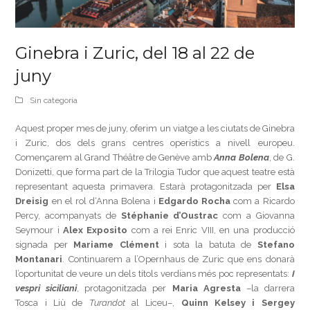
Ginebra i Zuric, del 18 al 22 de
juny
Sin categoría
Aquest proper mes de juny, oferim un viatge a les ciutats de Ginebra
i Zuric, dos dels grans centres operístics a nivell europeu.
Començarem al Grand Théâtre de Genève amb
Anna Bolena
, de G.
Donizetti, que forma part de la Trilogia Tudor que aquest teatre està
representant aquesta primavera. Estarà protagonitzada per
Elsa
Dreisig
en el rol d‘Anna Bolena i
Edgardo Rocha
com a Ricardo
Percy, acompanyats de
Stéphanie d’Oustrac
com a Giovanna
Seymour i
Alex Exposito
com a rei Enric VIII, en una producció
signada per
Mariame Clément
i sota la batuta de
Stefano
Montanari
. Continuarem a l’Opernhaus de Zuric que ens donarà
l’oportunitat de veure un dels títols verdians més poc representats:
I
vespri siciliani
, protagonitzada per
Maria Agresta
–la darrera
Tosca i Liù de
Turandot
al Liceu–,
Quinn Kelsey i
Sergey