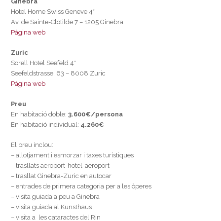
Ginebra
Hotel Home Swiss Geneve 4*
Av. de Sainte-Clotilde 7 – 1205 Ginebra
Pàgina web
Zuric
Sorell Hotel Seefeld 4*
Seefeldstrasse, 63 – 8008 Zuric
Pàgina web
Preu
En habitació doble:
3.600€/persona
En habitació individual:
4.260€
El preu inclou:
– allotjament i esmorzar i taxes turístiques
– trasllats aeroport-hotel-aeroport
– trasllat Ginebra-Zuric en autocar
– entrades de primera categoria per a les òperes
– visita guiada a peu a Ginebra
– visita guiada al Kunsthaus
– visita a les cataractes del Rin