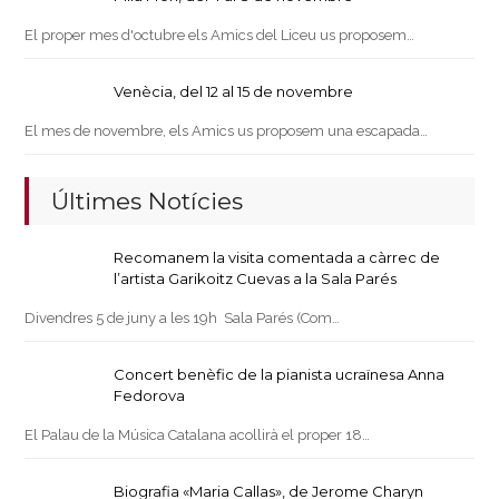
El proper mes d'octubre els Amics del Liceu us proposem…
Venècia, del 12 al 15 de novembre
El mes de novembre, els Amics us proposem una escapada…
Últimes Notícies
Recomanem la visita comentada a càrrec de
l’artista Garikoitz Cuevas a la Sala Parés
Divendres 5 de juny a les 19h Sala Parés (Com…
Concert benèfic de la pianista ucraïnesa Anna
Fedorova
El Palau de la Música Catalana acollirà el proper 18…
Biografia «Maria Callas», de Jerome Charyn