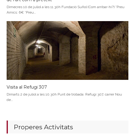
Dimecres 10 de juliol a les 11.30h Fundació Suñol (Com arribar-hi?) *Preu
Amics: 6€ *Preu…
Visita al Refugi 307
Dimarts 2 de juliol a les 10.30h Punt de trobada: Refugi 307, carrer Nou
de…
Properes Activitats