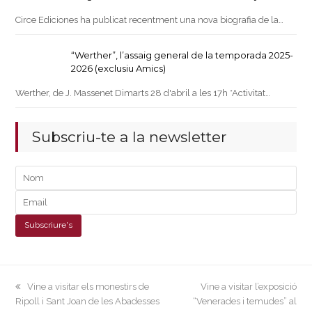
Circe Ediciones ha publicat recentment una nova biografia de la…
“Werther”, l’assaig general de la temporada 2025-
2026 (exclusiu Amics)
Werther, de J. Massenet Dimarts 28 d'abril a les 17h *Activitat…
Subscriu-te a la newsletter
previous
next
Vine a visitar els monestirs de
Vine a visitar l’exposició
post:
post:
Ripoll i Sant Joan de les Abadesses
“Venerades i temudes” al