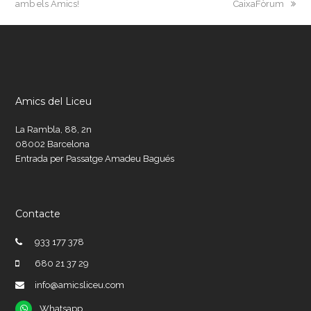
amb els Amics!
CaixaFòrum
Amics del Liceu
La Rambla, 88, 2n
08002 Barcelona
Entrada per Passatge Amadeu Bagués
Contacte
933 177 378
680 21 37 29
info@amicsliceu.com
Whatsapp
Whatsapp