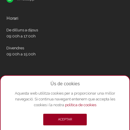
Horari
De dilluns a dijous
09:00h a 17:00h
Divendres
09:00h a 15:00h
Xarxes socials
Ús de cookies
Twitter
Facebook
Instagram
Whatsapp
Youtube
Aquesta web utilitza cookies per a proporcionar una millor
navegació. Si continua navegant entenem que accepta les
cookies i la nostra
política de cookies
© Copyright 2026 - Amics del Liceu ·
Condicions de compra
·
Política de
ACEPTAR
privacitat i Avís Legal
·
Política de cookies