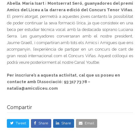
Abella
,
Maria Isart
i
Montserrat Seró, guanyadores del premi
Amics del Liceu a la darrera edició del Concurs Tenor Viñas
.
El premi atorgat, permetrà a aquestes joves cantants la possibilitat
de poder continuar la seva formació lírica, ja que consisteix en una
beca per estudiar tècnica vocal amb la destacada soprano Luciana
Serra. Les guanyadores conversaran amb el nostre president,
Jaume Graell, i compartiran amb tots els Amics i Amigues que ens
acompanyin, l’experiència de partipar en un concurs de cant de
gran ressò internacional com el Concurs Viñas. Aquest col·loqui es
podrà veure posteriorment al nostre Canal Youtbe.
Per inscriure’s a aquesta activitat, cal que us poseu en
contacte amb l’Associació: 93 317 73 78 –
natalia@amicsliceu.com
Compartir
Tweet
Share
Share
Email