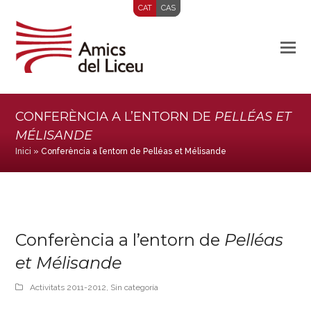
CAT
CAS
CONFERÈNCIA A L’ENTORN DE
PELLÉAS ET
MÉLISANDE
Inici
»
Conferència a l’entorn de Pelléas et Mélisande
Conferència a l’entorn de
Pelléas
et Mélisande
Activitats 2011-2012
,
Sin categoría