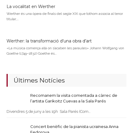
La vocalitat en Werther
Werther és una òpera de finals del segle XIX que tothom associa al tenor
titular,…
Werther: la transformació d’una obra d’art
«La música comença allà on s’acaben les paraules» Johann Wolfgang von
Goethe (1749–1832) Goethe és…
Últimes Notícies
Recomanem la visita comentada a càrrec de
l’artista Garikoitz Cuevas a la Sala Parés
Divendres 5 de juny a les 19h Sala Parés (Com…
Concert benèfic de la pianista ucraïnesa Anna
Fedorova