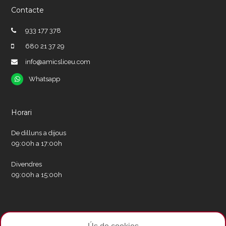
Contacte
933 177 378
680 21 37 29
info@amicsliceu.com
Whatsapp
Whatsapp
Horari
De dilluns a dijous
09:00h a 17:00h
Divendres
09:00h a 15:00h
Xarxes socials