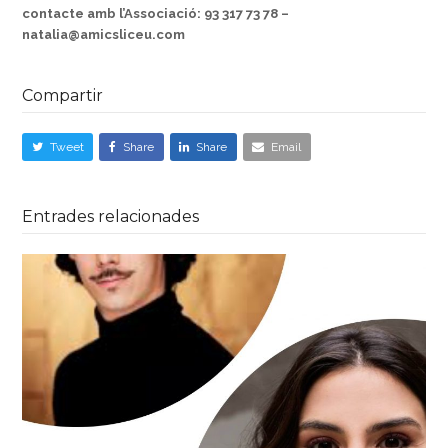
contacte amb l’Associació:
93 317 73 78 –
natalia@amicsliceu.com
Compartir
Tweet
Share
Share
Email
Entrades relacionades