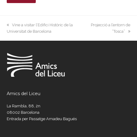
previous
next
Vine a visitar l’Edifici Històric de la
Projecció a l’entorn de
post:
post:
Universitat de Barcelona
“Tosca”
Amics del Liceu
La Rambla, 88, 2n
08002 Barcelona
Entrada per Passatge Amadeu Bagués