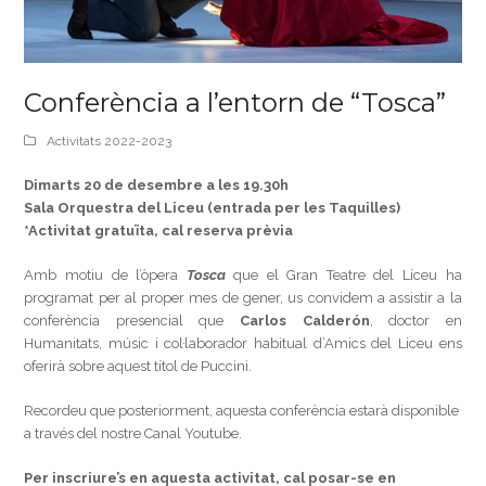
Conferència a l’entorn de “Tosca”
Activitats 2022-2023
Dimarts 20 de desembre a les 19.30h
Sala Orquestra del Liceu (entrada per les Taquilles)
*Activitat gratuïta, cal reserva prèvia
Amb motiu de l’òpera
Tosca
que el Gran Teatre del Liceu ha
programat per al proper mes de gener, us convidem a assistir a la
conferència presencial que
Carlos Calderón
, doctor en
Humanitats, músic i col·laborador habitual d’Amics del Liceu ens
oferirà sobre aquest títol de Puccini.
Recordeu que posteriorment, aquesta conferència estarà disponible
a través del nostre Canal Youtube.
Per inscriure’s en aquesta activitat, cal posar-se en