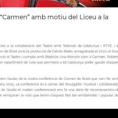
e “Carmen” amb motiu del Liceu a la
s a la col·laboració del Teatre amb Televisió de Catalunya i RTVE, i e
en
de Bizet amb la producció de Calixto Bieito, enregistrada el 2010 al Gra
oducció al Teatre i compta amb Béatrice Uria-Monzón com a Carmen, Robert
n repartiment de luxe que permetrà a tot Catalunya poder gaudir d’aques
rem l’àudio de la nostra conferència de
Carmen
de Bizet que vam fer am
any 2015. La conferència és a càrrec del divulgador musical i col·laborado
 de l’àudio el mateix conferenciant ens fa una sèrie de recomanacions d
 enriquiran la visió que tenim d’aquest títol tan emblemàtic i popular de