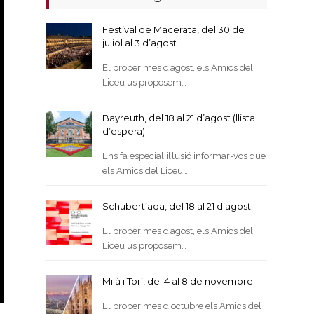
Festival de Macerata, del 30 de
juliol al 3 d’agost
El proper mes d’agost, els Amics del
Liceu us proposem…
Bayreuth, del 18 al 21 d’agost (llista
d’espera)
Ens fa especial il·lusió informar-vos que
els Amics del Liceu…
Schubertíada, del 18 al 21 d’agost
El proper mes d’agost, els Amics del
Liceu us proposem…
Milà i Torí, del 4 al 8 de novembre
El proper mes d'octubre els Amics del