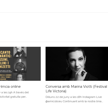
rència online
Conversa amb Marina Viotti (Festival
Life Victoria)
 a les 19h A través del
tivitat gratuïta per…
Dilluns 22 de juny a les 18h Instagram Live
@amicsliceu Continuant amb la nostra línia…