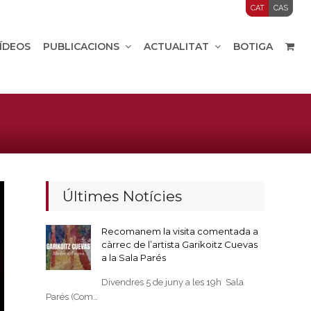
CAT
CAS
VÍDEOS
PUBLICACIONS
ACTUALITAT
BOTIGA
Últimes Notícies
Recomanem la visita comentada a
càrrec de l’artista Garikoitz Cuevas
a la Sala Parés
Divendres 5 de juny a les 19h Sala
Parés (Com…