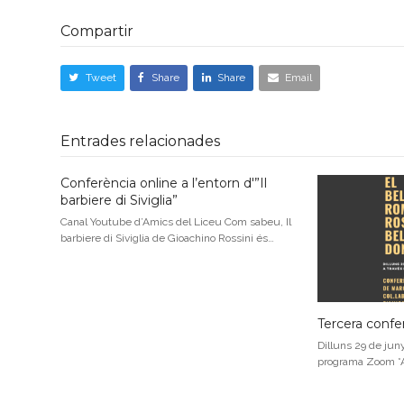
Compartir
Tweet
Share
Share
Email
Entrades relacionades
Conferència online a l’entorn d'”Il
barbiere di Siviglia”
Canal Youtube d’Amics del Liceu Com sabeu, Il
barbiere di Siviglia de Gioachino Rossini és…
Tercera confe
Dilluns 29 de juny
programa Zoom *Ac