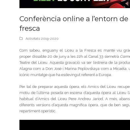
Conferència online a l’entorn d
fresca
Activitats 2019-2020
Com sabeu, enguany el Liceu a la Fresca es manté viu gràcie
proper dissabte 20 de juny a les 22h al Canal 33 s’emetrà
Carm
Teatre del Liceu. Aquesta gravació va ser l’estrena de la pr
Alagna com a Don José i Marina Poplovskaya com a Micaëla, u
icònic muntatge que ha esdevingut referent a Europa.
Per tal de preparar aquesta òpera, els Amics del Liceu recupe
motiu de l’última posada en escena d’aquesta òpera al Liceu l’
habitual d’Amics del Liceu Pere Andreu Jariod. A més, abans
diferents versions d’aquesta magnífica òpera, que de ben segur
repartiment operístic.