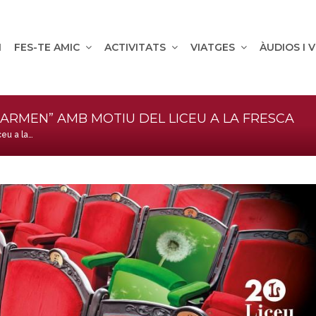
M
FES-TE AMIC
ACTIVITATS
VIATGES
ÀUDIOS I 
CARMEN” AMB MOTIU DEL LICEU A LA FRESCA
ceu a la…