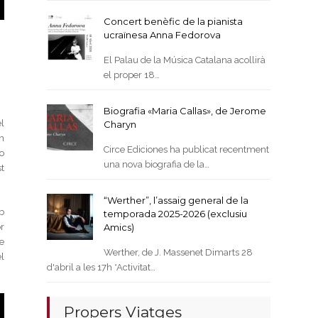
Concert benèfic de la pianista
ucraïnesa Anna Fedorova
El Palau de la Música Catalana acollirà
el proper 18…
Biografia «Maria Callas», de Jerome
l
Charyn
n
Circe Ediciones ha publicat recentment
o
una nova biografia de la…
t
“Werther”, l’assaig general de la
b
temporada 2025-2026 (exclusiu
Amics)
r
e
Werther, de J. Massenet Dimarts 28
l
d'abril a les 17h *Activitat…
Propers Viatges