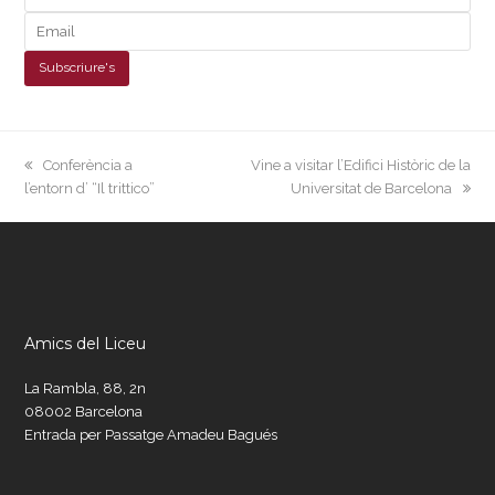
previous
next
Conferència a
Vine a visitar l’Edifici Històric de la
post:
post:
l’entorn d’ “Il trittico”
Universitat de Barcelona
Amics del Liceu
La Rambla, 88, 2n
08002 Barcelona
Entrada per Passatge Amadeu Bagués