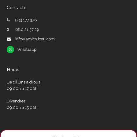
Contacte
933 177 378
680 21 37 29
info@amicsliceu.com
Whatsapp
Whatsapp
Horari
De dilluns a dijous
09:00h a 17:00h
Divendres
09:00h a 15:00h
Xarxes socials