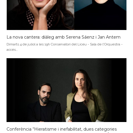
La nova cantera: diàleg amb Serena Sáenz i Jan Antem
Dimarts 4 de juliol a les 19h Conservatori del Liceu - Sala de l'Orquestra -
accés…
Conferència “Hieratisme i inefabilitat, dues categories