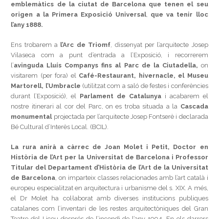
emblemàtics de la ciutat de Barcelona que tenen el seu
origen a la Primera Exposició Universal
,
que va tenir lloc
l’any 1888.
Ens trobarem a
l’Arc de Triomf
, dissenyat per l’arquitecte Josep
Vilaseca com a punt d’entrada a l’Exposició, i recorrerem
l’
avinguda Lluís Companys fins al Parc de la Ciutadella,
on
visitarem (per fora) el
Café-Restaurant, hivernacle, el Museu
Martorell, l’Umbracle
(utilitzat com a saló de festes i conferències
durant l’Exposició), el
Parlament de Catalunya
i acabarem el
nostre itinerari al cor del Parc, on es troba situada a la
Cascada
monumental
projectada per l’arquitecte Josep Fontserè i declarada
Bé Cultural d’Interès Local. (BCIL).
La rura anirà a càrrec de Joan Molet i Petit, Doctor en
Història de l’Art per la Universitat de Barcelona i Professor
Titular del Departament d’Història de l’Art de la Universitat
de Barcelona
, on imparteix classes relacionades amb l’art català i
europeu especialitzat en arquitectura i urbanisme del s. XIX. A més,
el Dr Molet ha col·laborat amb diverses institucions publiques
catalanes com l’inventari de les restes arquitectòniques del Gran
Teatre del Liceu després de l’incendi de l’any 1994. En els darrers