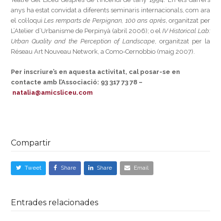
anys ha estat convidat a diferents seminaris internacionals, com ara
el col·loqui
Les remparts de Perpignan, 100 ans après
, organitzat per
L’Atelier d’Urbanisme de Perpinyà (abril 2006); o el
IV Historical Lab:
Urban Quality and the Perception of Landscape
, organitzat per la
Réseau Art Nouveau Network, a Como-Cernobbio (maig 2007).
Per inscriure’s en aquesta activitat, cal posar-se en
contacte amb l’Associació: 93 317 73 78 –
natalia@amicsliceu.com
Compartir
Tweet
Share
Share
Email
Entrades relacionades