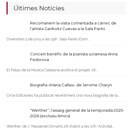
Últimes Notícies
Recomanem la visita comentada a càrrec de
l’artista Garikoitz Cuevas a la Sala Parés
Divendres 5 de juny a les 19h Sala Parés (Com…
Concert benèfic de la pianista ucraïnesa Anna
Fedorova
El Palau de la Música Catalana acollirà el proper 18…
Biografia «Maria Callas», de Jerome Charyn
Circe Ediciones ha publicat recentment una nova biografia de la…
“Werther”, l’assaig general de la temporada 2025-
2026 (exclusiu Amics)
Werther, de J. Massenet Dimarts 28 d'abril a les 17h *Activitat…