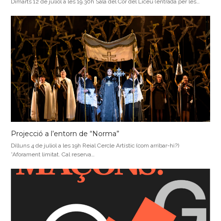
Dimarts 12 de juliol a les 19.30h Sala del Cor del Liceu (entrada per les…
Projecció a l’entorn de “Norma”
Dilluns 4 de juliol a les 19h Reial Cercle Artístic (com arribar-hi?)
*Aforament limitat. Cal reserva…