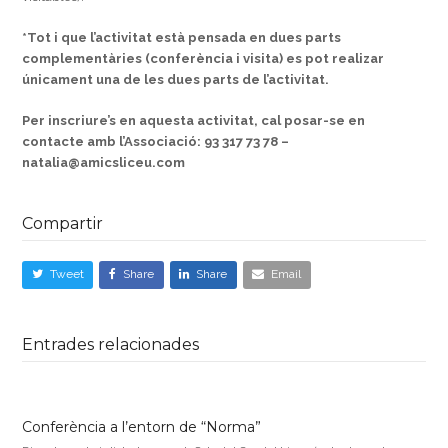
*Tot i que l’activitat està pensada en dues parts
complementàries (conferència i visita) es pot realizar
únicament una de les dues parts de l’activitat.
Per inscriure’s en aquesta activitat, cal posar-se en
contacte amb l’Associació:
93 317 73 78 –
natalia@amicsliceu.com
Compartir
Tweet
Share
Share
Email
Entrades relacionades
Conferència a l’entorn de “Norma”