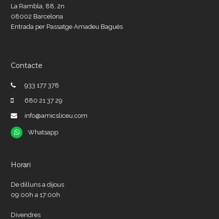
La Rambla, 88, 2n
08002 Barcelona
Entrada per Passatge Amadeu Bagués
Contacte
933 177 378
680 21 37 29
info@amicsliceu.com
Whatsapp
Whatsapp
Horari
De dilluns a dijous
09:00h a 17:00h
Divendres