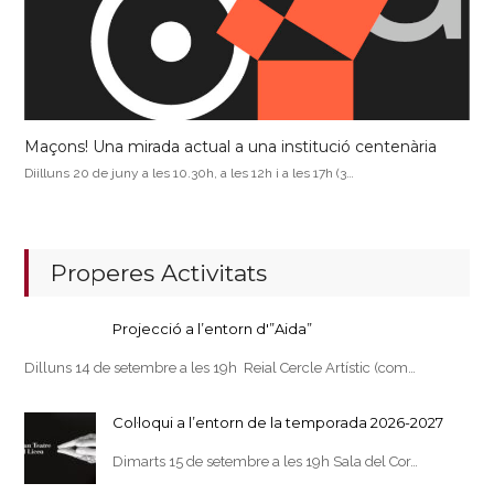
Maçons! Una mirada actual a una institució centenària
Diilluns 20 de juny a les 10.30h, a les 12h i a les 17h (3…
Properes Activitats
Projecció a l’entorn d'”Aida”
Dilluns 14 de setembre a les 19h Reial Cercle Artístic (com…
Col·loqui a l’entorn de la temporada 2026-2027
Dimarts 15 de setembre a les 19h Sala del Cor…