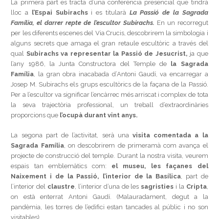
La primera part es tracta d’una conferència presencial que tindrà
lloc a
l’Espai Subirachs
i es titularà
La Passió de la Sagrada
Família, el darrer repte de l’escultor Subirachs.
En un recorregut
per les diferents escenes del Via Crucis, descobrirem la simbologia i
alguns secrets que amaga el gran retaule escultòric a través del
qual
Subirachs va representar la Passió de Jesucrist,
ja que
l’any 1986, la Junta Constructora del Temple de
la Sagrada
Família
, la gran obra inacabada d’Antoni Gaudí, va encarregar a
Josep M. Subirachs els grups escultòrics de la façana de la Passió.
Per a l’escultor va significar l’encàrrec més arriscat i complex de tota
la seva trajectòria professional, un treball d’extraordinàries
proporcions que
l’ocupà durant vint anys.
La segona part de l’activitat, serà una
visita comentada a la
Sagrada Família
, on descobrirem de primeramà com avança el
projecte de construcció del temple. Durant la nostra visita, veurem
espais tan emblemàtics com:
el museu, les façanes del
Naixement i de la Passió,
l’interior de la Basílica
, part de
l’interior del
claustre
, l’interior d’una de les
sagristies
i la
Cripta
,
on està enterrat Antoni Gaudí. (Malauradament, degut a la
pandèmia, les torres de l’edifici estan tancades al públic i no son
visitables).