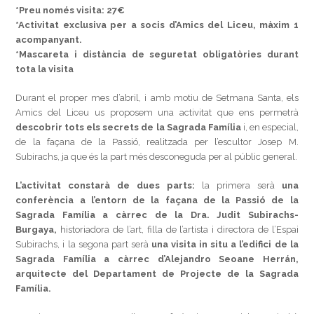
*Preu només visita: 27€
*Activitat exclusiva per a socis d’Amics del Liceu, màxim 1
acompanyant.
*Mascareta i distància de seguretat obligatòries durant
tota la visita
Durant el proper mes d’abril, i amb motiu de Setmana Santa, els
Amics del Liceu us proposem una activitat que ens permetrà
descobrir tots els secrets de la Sagrada Família
i, en especial,
de la façana de la Passió, realitzada per l’escultor Josep M.
Subirachs, ja que és la part més desconeguda per al públic general.
L’activitat constarà de dues parts:
la primera serà
una
conferència a l’entorn de la façana de la Passió de la
Sagrada Família a càrrec de la Dra. Judit Subirachs-
Burgaya,
historiadora de l’art, filla de l’artista i directora de l’Espai
Subirachs, i la segona part serà
una
visita in situ a l’edifici de la
Sagrada Família a càrrec d’Alejandro Seoane Herrán,
arquitecte del Departament de Projecte de la Sagrada
Família.