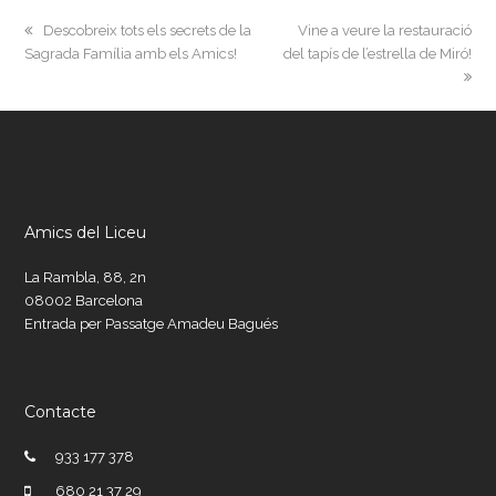
previous
next
Descobreix tots els secrets de la
Vine a veure la restauració
post:
post:
Sagrada Família amb els Amics!
del tapís de l’estrella de Miró!
Amics del Liceu
La Rambla, 88, 2n
08002 Barcelona
Entrada per Passatge Amadeu Bagués
Contacte
933 177 378
680 21 37 29