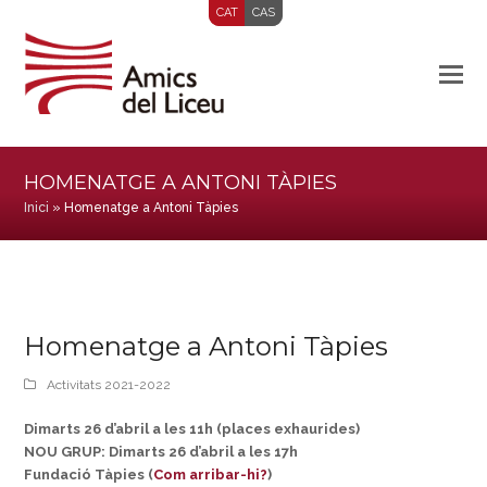
CAT
CAS
HOMENATGE A ANTONI TÀPIES
Inici
»
Homenatge a Antoni Tàpies
Homenatge a Antoni Tàpies
Activitats 2021-2022
Dimarts 26 d’abril a les 11h (places exhaurides)
NOU GRUP: Dimarts 26 d’abril a les 17h
Fundació Tàpies (
Com arribar-hi?
)