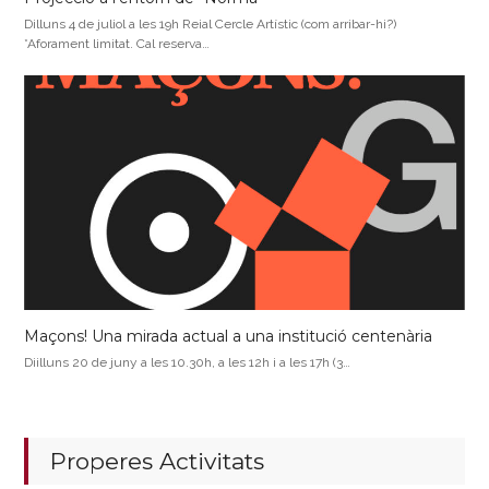
Dilluns 4 de juliol a les 19h Reial Cercle Artístic (com arribar-hi?)
*Aforament limitat. Cal reserva…
Maçons! Una mirada actual a una institució centenària
Diilluns 20 de juny a les 10.30h, a les 12h i a les 17h (3…
Properes Activitats