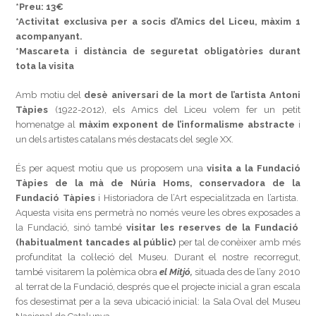
*Preu: 13€
*Activitat exclusiva per a socis d’Amics del Liceu, màxim 1
acompanyant.
*Mascareta i distància de seguretat obligatòries durant
tota la visita
Amb motiu del
desè aniversari de la mort de l’artista Antoni
Tàpies
(1922-2012), els Amics del Liceu volem fer un petit
homenatge al
màxim exponent de l’informalisme abstracte
i
un dels artistes catalans més destacats del segle XX.
És per aquest motiu que us proposem una
visita a la Fundació
Tàpies de la mà de Núria Homs, conservadora de la
Fundació Tàpies
i Historiadora de l’Art especialitzada en l’artista.
Aquesta visita ens permetrà no només veure les obres exposades a
la Fundació, sinó també
visitar les reserves de la Fundació
(habitualment tancades al públic)
per tal de conèixer amb més
profunditat la col·leció del Museu. Durant el nostre recorregut,
també visitarem la polèmica obra
el Mitjó,
situada des de l’any 2010
al terrat de la Fundació, després que el projecte inicial a gran escala
fos desestimat per a la seva ubicació inicial: la Sala Oval del Museu