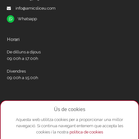
info@amicsliceu.com
Whatsapp
Whatsapp
Horari
De dilluns a dijous
09:00h a 17:00h
Divendres
09:00h a 15:00h
Xarxes socials
Ús de cookies
Twitter
Facebook
Instagram
Whatsapp
Youtube
Aquesta web utilitza cookies per a proporcionar una millor
navegació. Si continua navegant entenem que accepta les
cookies i la nostra
política de cookies