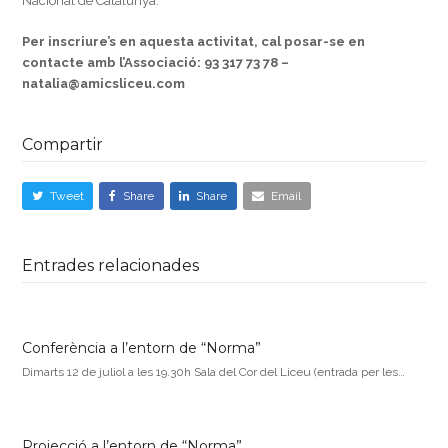
Nacional de Catalunya.
Per inscriure’s en aquesta activitat, cal posar-se en
contacte amb l’Associació:
93 317 73 78 –
natalia@amicsliceu.com
Compartir
Tweet
Share
Share
Email
Entrades relacionades
Conferència a l’entorn de “Norma”
Dimarts 12 de juliol a les 19.30h Sala del Cor del Liceu (entrada per les…
Projecció a l’entorn de “Norma”