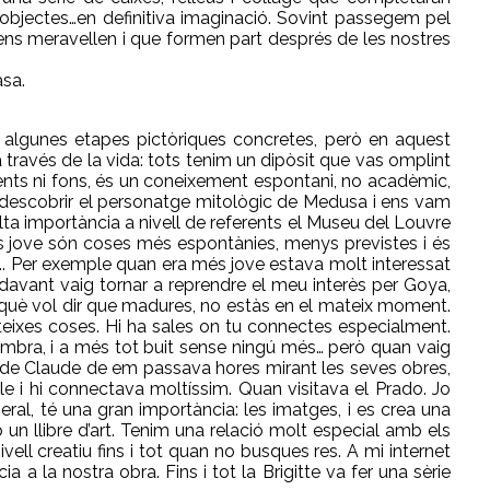
s objectes…en definitiva imaginació. Sovint passegem pel
 ens meravellen i que formen part després de les nostres
sa.
 algunes etapes pictòriques concretes, però en aquest
a través de la vida: tots tenim un dipòsit que vas omplint
nts ni fons, és un coneixement espontani, no acadèmic,
am descobrir el personatge mitològic de Medusa i ens vam
lta importància a nivell de referents el Museu del Louvre
més jove són coses més espontànies, menys previstes i és
. Per exemple quan era més jove estava molt interessat
avant vaig tornar a reprendre el meu interès per Goya,
erquè vol dir que madures, no estàs en el mateix moment.
eixes coses. Hi ha sales on tu connectes especialment.
nombra, i a més tot buit sense ningú més… però quan vaig
i de Claude de em passava hores mirant les seves obres,
le i hi connectava moltíssim. Quan visitava el Prado. Jo
neral, té una gran importància: les imatges, i es crea una
un llibre d’art. Tenim una relació molt especial amb els
vell creatiu fins i tot quan no busques res. A mi internet
a a la nostra obra. Fins i tot la Brigitte va fer una sèrie