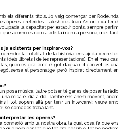
b els diferents títols. Jo vaig començar per Rodelinda
ves òperes preferides. I aleshores Juan Antonio va fer el
olupada la capacitat per establir ponts, sempre partim
ia que acumules com a artista i com a persona, més fàcil
s ja existents per inspirar-vos?
prendre la totalitat de la història, ens ajuda veure-les
(dels llibrets i de les representacions). En el meu cas,
s, quan es gira, amb el got d’aigua i el ganivet…és una
egó…sense el personatge, però inspirat directament en
ic?
 un posa música, l’altre potser té ganes de posar la ràdio
lita una mica el dia a dia. També ens anem movent, anem
ins i tot sopem allà per tenir un intercanvi: veure amb
tir-se còmodes treballant.
’interpretar les òperes?
lta connexió amb la nostra obra, la qual cosa fa que ens
vida que hem pensat que tot era possible, tot ho podíem