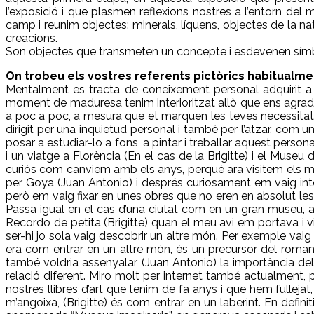
l’exposició i que plasmen reflexions nostres a l’entorn del
camp i reunim objectes: minerals, líquens, objectes de la n
creacions.
Son objectes que transmeten un concepte i esdevenen símb
On trobeu els vostres referents pictòrics habitualme
Mentalment es tracta de coneixement personal adquirit a
moment de maduresa tenim interioritzat allò que ens agrada i
a poc a poc, a mesura que et marquen les teves necessitat
dirigit per una inquietud personal i també per l’atzar, com
posar a estudiar-lo a fons, a pintar i treballar aquest pers
i un viatge a Florència (En el cas de la Brigitte) i el Mus
curiós com canviem amb els anys, perquè ara visitem els m
per Goya (Juan Antonio) i després curiosament em vaig int
però em vaig fixar en unes obres que no eren en absolut le
Passa igual en el cas d’una ciutat com en un gran museu, 
Recordo de petita (Brigitte) quan el meu avi em portava i v
ser-hi jo sola vaig descobrir un altre món. Per exemple va
era com entrar en un altre món, és un precursor del romanti
també voldria assenyalar (Juan Antonio) la importància del ll
relació diferent. Miro molt per internet també actualment,
nostres llibres d’art que tenim de fa anys i que hem fulleja
m’angoixa, (Brigitte) és com entrar en un laberint. En definit