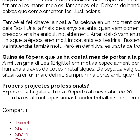
fer amb les mans: mobles, làmpades etc. Deixant de band
caixes que complementen les il·lustracions.
També el fet d’haver arribat a Barcelona en un moment cre
deia Dos i Una, a finals dels anys setanta, quan vam comen
creadors ens ha enriquit notablement. Arran d’això vam entr
En aquella època eren molt importants els teatrins i l’esc
va influenciar també molt. Però en definitiva, es tracta de t
Quina és l’òpera que us ha costat més de portar a la p
A mi l’enigma di Lea (Brigitte) em motiva especialment pe
humana a través de coses metafísiques. De seguida vaig co
situar-la en un marc definit. Sempre hi ha obres amb què hi
Propers projectes professionals?
Exposició a la galeria Trinta d’Oporto al mes d’abril de 2019,
Liceu ha estat molt apassionant, poder treballar sobre temes
Compartir
Tweet
Share
Share