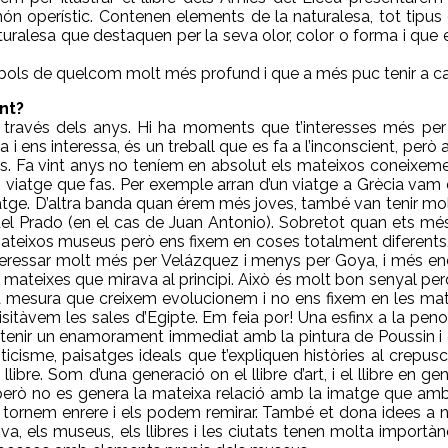
 món operístic. Contenen elements de la naturalesa, tot tipu
aturalesa que destaquen per la seva olor, color o forma i que
ols de quelcom molt més profund i que a més puc tenir a ca
nt?
 través dels anys. Hi ha moments que t’interesses més per
 ens interessa, és un treball que es fa a l’inconscient, però 
s. Fa vint anys no teníem en absolut els mateixos coneixeme
 un viatge que fas. Per exemple arran d’un viatge a Grècia v
onatge. D’altra banda quan érem més joves, també van tenir mo
eu del Prado (en el cas de Juan Antonio). Sobretot quan ets 
ateixos museus però ens fixem en coses totalment diferents.
eressar molt més per Velázquez i menys per Goya, i més end
s mateixes que mirava al principi. Això és molt bon senyal p
a mesura que creixem evolucionem i no ens fixem en les mat
isitàvem les sales d’Egipte. Em feia por! Una esfinx a la pe
ig tenir un enamorament immediat amb la pintura de Poussin 
cisme, paisatges ideals que t’expliquen històries al crepusc
ibre. Som d’una generació on el llibre d’art, i el llibre en ge
 però no es genera la mateixa relació amb la imatge que amb 
t, tornem enrere i els podem remirar. També et dona idees a ni
iva, els museus, els llibres i les ciutats tenen molta importànci