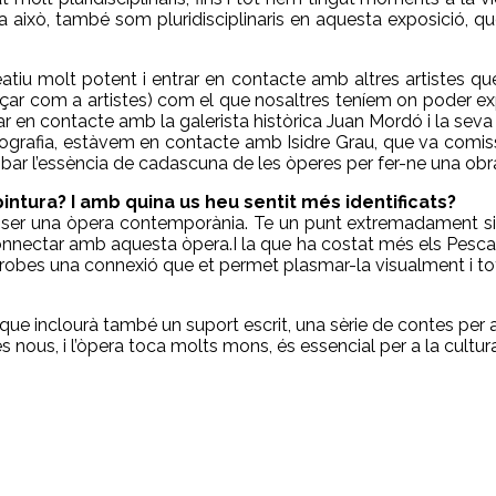
a això, també som pluridisciplinaris en aquesta exposició
atiu molt potent i entrar en contacte amb altres artistes q
çar com a artistes) com el que nosaltres teníem on poder exp
ar en contacte amb la galerista històrica Juan Mordó i la sev
enografia, estàvem en contacte amb Isidre Grau, que va comis
robar l’essència de cadascuna de les òperes per fer-ne una obr
intura? I amb quina us heu sentit més identificats?
r ser una òpera contemporània. Te un punt extremadament sim
nnectar amb aquesta òpera.I la que ha costat més els Pescad
 trobes una connexió que et permet plasmar-la visualment i to
 que inclourà també un suport escrit, una sèrie de contes per al
 nous, i l’òpera toca molts mons, és essencial per a la cultur