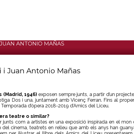
 I JUAN ANTONIO MAÑAS
czi i Juan Antonio Mañas
s (Madrid, 1946)
exposen sempre junts, a partir d’un project
 botiga Dos i una, juntament amb Vicenç Ferran. Fins al pro
ibre Temporada d’òpera 2018-2019 d’Amics del Liceu.
era teatre o similar?
r junts com a artistes en una exposició inspirada en el mon 
del cinema, teatrets en relleu que amb els anys han guanya
 per il·lustrar el llibre dels Amics del Liceu presentarem 