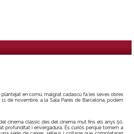
e plantejat en comú, malgrat cadascú fa les seves obres
per 11 de novembre, a la Sala Parés de Barcelona, podem
del cinema clàssic des del cinema mut fins els anys 50,
t profunditat i envergadura. És curiós perquè tornem a
una sèrie de caixes, relleus i collage que completaran