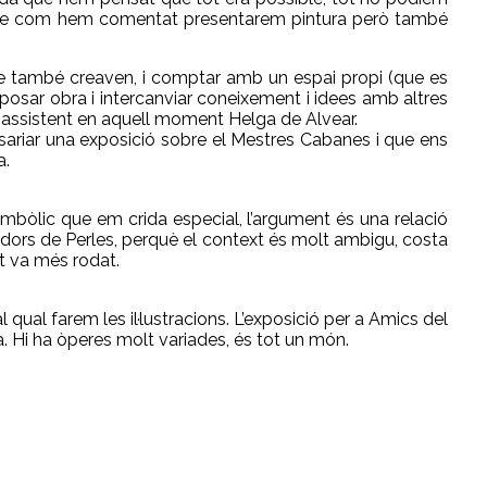
, que com hem comentat presentarem pintura però també
ue també creaven, i comptar amb un espai propi (que es
osar obra i intercanviar coneixement i idees amb altres
a assistent en aquell moment Helga de Alvear.
sariar una exposició sobre el Mestres Cabanes i que ens
a.
bòlic que em crida especial, l’argument és una relació
ors de Perles, perquè el context és molt ambigu, costa
t va més rodat.
 qual farem les il·lustracions. L’exposició per a Amics del
a. Hi ha òperes molt variades, és tot un món.