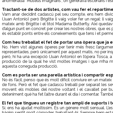
anomenada “Museus imaginaris”, on generava escenaris i e
Tractant-se de dos artistes, com vau fer el repartime
Vam anar decidint cadascú pel seu compte, ens hem dividit
(Juan Antonio) però Brigitte li vaig voler fer un regal: li 
mateix amb Brigitte i el títol Madama Butterfly. Així que
d’algun punt en concret per crear les nostres obres, que es
és establir ponts entre els coneixements que tens i et permet
Com heu treballat el fet de portar una òpera que ja ex
No. Hem vist algunes òperes per tenir més fresc l’argument,
representades, però únicament per aquest matís, no per insp
però, hi ha una excepció (Juan Antonio) en l’òpera Tosca, 
producció de la qual he vist moltes imatges i que m’ha m
aquesta coneguda producció.
Com es porta ser una parella artística i compartir esp
No és fàcil, penso que és molt difícil conviure en un mateix 
de fons. Però el fet que cadascú treballi per separat les
movent els mobles del nostre voltant i el cavallet per bu
deteniment què ha fet l’altre durant el dia i comentar. Tam
El fet que tingueu un registre tan ampli de suports i 
Sí, ens ha ajudat moltíssim. És un gènere molt sensual. L’e
hàgim sentit molt còmodes treballant-hi. Sempre hem estat 