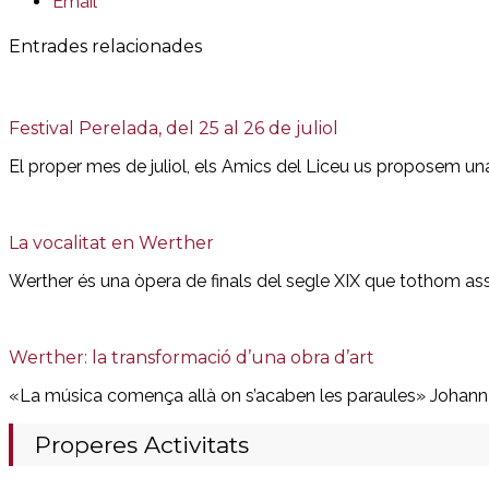
Email
Entrades relacionades
Festival Perelada, del 25 al 26 de juliol
El proper mes de juliol, els Amics del Liceu us proposem una
La vocalitat en Werther
Werther és una òpera de finals del segle XIX que tothom assoc
Werther: la transformació d’una obra d’art
«La música comença allà on s’acaben les paraules» Johan
Properes Activitats