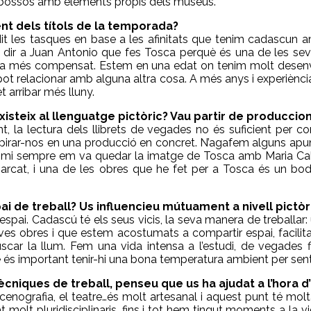
sbossos amb elements propis dels museus.
nt dels títols de la temporada?
 les tasques en base a les afinitats que tenim cadascun am
vaig dir a Juan Antonio que fes Tosca perquè és una de les se
dava més compensat. Estem en una edat on tenim molt desenv
 pot relacionar amb alguna altra cosa. A més anys i experiènc
 arribar més lluny.
isteix al llenguatge pictòric? Vau partir de produccion
 la lectura dels llibrets de vegades no és suficient per com
irar-nos en una producció en concret. N’agafem alguns apunts 
a mi sempre em va quedar la imatge de Tosca amb Maria Calla
arcat, i una de les obres que he fet per a Tosca és un bod
ai de treball? Us influencieu mútuament a nivell pictòr
espai. Cadascú té els seus vicis, la seva manera de treballar:
 seves obres i que estem acostumats a compartir espai, faci
scar la llum. Fem una vida intensa a l’estudi, de vegades f
bé és important tenir-hi una bona temperatura ambient per sen
tècniques de treball, penseu que us ha ajudat a l’hora d
scenografia, el teatre…és molt artesanal i aquest punt té mo
molt pluridisciplinaris, fins i tot hem tingut moments a la 