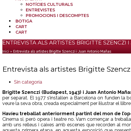
NOTÍCIES CULTURALS
ENTREVISTES
PROMOCIONS I DESCOMPTES
BOTIGA
CART
CART
Cistella
ENTREVISTA ALS ARTISTES BRIGITTE SZENCZI
Inici
»
Entrevista als artistes Brigitte Szenczi i Juan Antonio Mañas
Entrevista als artistes Brigitte Szen
Sin categoría
Brigitte Szenczi (Budapest, 1943) i Juan Antonio Maña
per separat. El 1977 s’instal·len a Barcelona on funden la
veure la seva obra, creada especialment per il·lustrar el ll
Havíeu treballat anteriorment partint del mon de l’op
Cinema si, però opera i teatre no. Vam començar a treballa
amb uns relleus i caixes amb escenes que recorden al mon 
aquesta primera etapa, en aquesta exposició que presentem