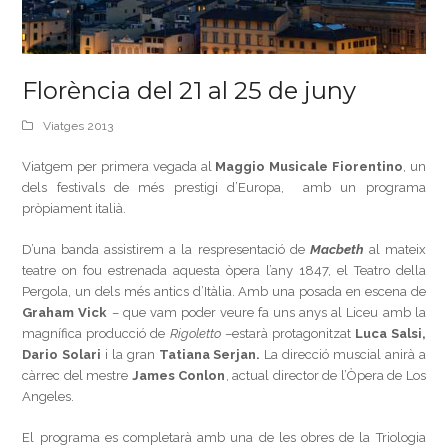
Florència del 21 al 25 de juny
Viatges 2013
Viatgem per primera vegada al
Maggio Musicale Fiorentino
, un
dels festivals de més prestigi d’Europa, amb un programa
pròpiament italià.
D’una banda assistirem a la respresentació de
Macbeth
al mateix
teatre on fou estrenada aquesta òpera l’any 1847, el Teatro della
Pergola, un dels més antics d’Itàlia. Amb una posada en escena de
Graham Vick
– que vam poder veure fa uns anys al Liceu amb la
magnífica producció de
Rigoletto
–estarà protagonitzat
Luca Salsi,
Dario Solari
i la gran
Tatiana Serjan.
La direcció muscial anirà a
càrrec del mestre
James Conlon
, actual director de l’Òpera de Los
Angeles.
El programa es completarà amb una de les obres de la Triologia