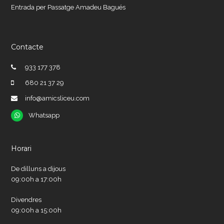
Entrada per Passatge Amadeu Bagués
Contacte
933 177 378
680 21 37 29
info@amicsliceu.com
Whatsapp
Whatsapp
Horari
De dilluns a dijous
09:00h a 17:00h
Divendres
09:00h a 15:00h