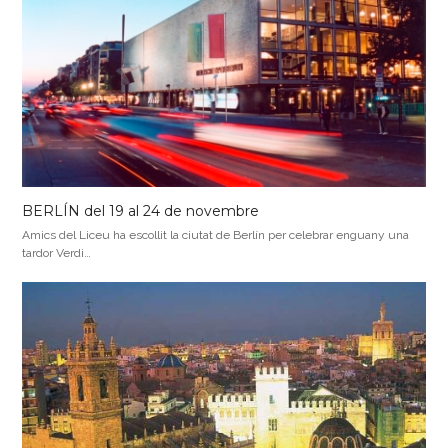
BERLÍN del 19 al 24 de novembre
Amics del Liceu ha escollit la ciutat de Berlín per celebrar enguany una
tardor Verdi…