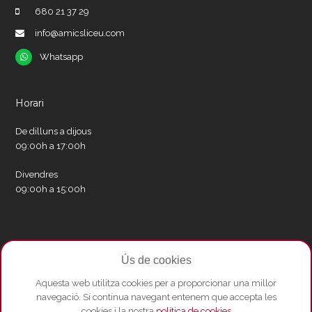
680 21 37 29
info@amicsliceu.com
Whatsapp
Whatsapp
Horari
De dilluns a dijous
09:00h a 17:00h
Divendres
09:00h a 15:00h
Xarxes socials
Ús de cookies
Twitter
Facebook
Instagram
Whatsapp
Youtube
Aquesta web utilitza cookies per a proporcionar una millor
navegació. Si continua navegant entenem que accepta les
cookies i la nostra
política de cookies