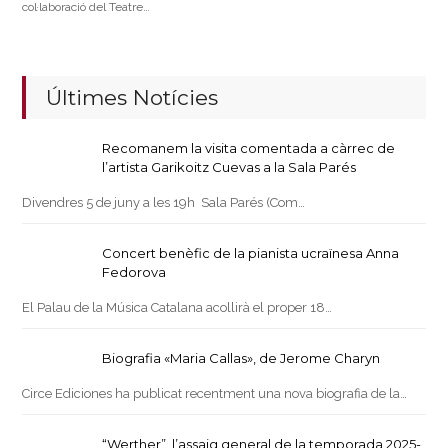
col·laboració del Teatre…
Últimes Notícies
Recomanem la visita comentada a càrrec de
l’artista Garikoitz Cuevas a la Sala Parés
Divendres 5 de juny a les 19h Sala Parés (Com…
Concert benèfic de la pianista ucraïnesa Anna
Fedorova
El Palau de la Música Catalana acollirà el proper 18…
Biografia «Maria Callas», de Jerome Charyn
Circe Ediciones ha publicat recentment una nova biografia de la…
“Werther”, l’assaig general de la temporada 2025-