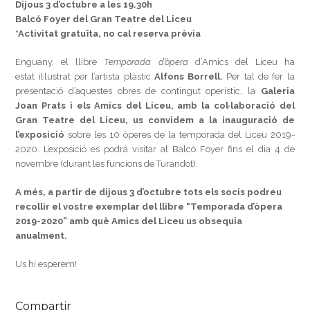
Dijous 3 d’octubre a les 19.30h
Balcó Foyer del Gran Teatre del Liceu
*Activitat gratuïta, no cal reserva prèvia
Enguany, el llibre
Temporada d’òpera
d’Amics del Liceu ha
estat il·lustrat per l’artista plàstic
Alfons Borrell.
Per tal de fer la
presentació d’aquestes obres de contingut operístic, la
Galeria
Joan Prats i
els Amics del Liceu, amb la col·laboració del
Gran Teatre del Liceu, us convidem a la inauguració de
l’exposició
sobre les 10 òperes de la temporada del Liceu 2019-
2020. L’exposició es podrà visitar al Balcó Foyer fins el dia 4 de
novembre (durant les funcions de Turandot).
A més, a partir de dijous 3 d’octubre tots els socis podreu
recollir el vostre exemplar del llibre “Temporada d’òpera
2019-2020” amb què Amics del Liceu us obsequia
anualment.
Us hi esperem!
Compartir