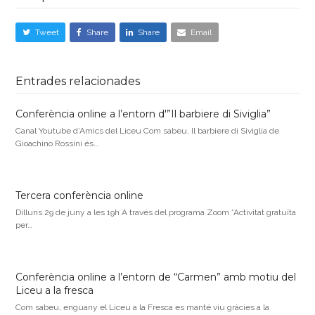
Tweet
Share
Share
Email
Entrades relacionades
Conferència online a l’entorn d'”Il barbiere di Siviglia”
Canal Youtube d’Amics del Liceu Com sabeu, Il barbiere di Siviglia de
Gioachino Rossini és…
Tercera conferència online
Dilluns 29 de juny a les 19h A través del programa Zoom *Activitat gratuïta
per…
Conferència online a l’entorn de “Carmen” amb motiu del
Liceu a la fresca
Com sabeu, enguany el Liceu a la Fresca es manté viu gràcies a la