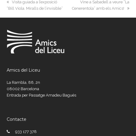
previous
next
Visita guiada a l’exposició
Vine a Sabadell a veure “La
post:
post:
“Bill Viola. Miralls de l’invisible”
Cenerentola” amb els Amics!
Amics del Liceu
La Rambla, 88, 2n
08002 Barcelona
Entrada per Passatge Amadeu Bagués
Contacte
933 177 378