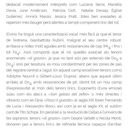
destacat modernament intèrprets com Luciana Serra, Mariella
Devia, June Anderson, Patrizia Ciofi, Natalie Dessay, Église
Gutiérrez, Annick Massis, Jessica Pratt… totes ben avesades al
repertori més lleuger però atentes a l’ampli component líric del rol.
Elvino ha tingut una caracterització vocal més fàcil ja que el tenor
de l’estrena, Gianbattista Rubini, malgrat el seu centre robust,
arribava a notes molt agudes amb ressonàncies de cap (Mi
i fins i
4
tot Fa
). Això comportà que el rol quedés associat als tenors
4
anomenats «
di grazia
», ja que no tant sols per extensió (de Do
a
2
Do
) sinó per tessitura, es mou constantment per les zones de pas
4
del registre central a l’agut. En aquest camp excel·liren tenors como
Adolphe Nourrit o Gilbert-Louis Duprez, abans que aquest últim
arribés al Do
amb ressonàncies de pit, obrint tot un nou camp
4
d’expressivitat al món dels tenors lírics. Exponents d’una emissió
suau com els atacs a «
Son geloso del zefiro
» o més directes i
vibrants com en l’ària «
Pasci il guardo
» al segle XIX foren Fernando
de Lucia i Alessandro Bonci, així com ja en el segle XX, el sublim
cant de Tito Schipa. En paral·lel a la revolució de Callas a l’univers de
les sopranos, tenors «
di grazia
» com Cesare Valletti o Nicola Monti,
donaren pas a tenors lírics de refinada tècnica capaços d’arribar