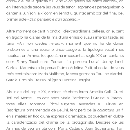
dono
» o el de la gelosia d’Elvino «
Son geloso del zeffiro errante
», on
en intervals de tercera les veus de tenor i soprano es persegueixen o
canten a l’uníson, així com en l’emotiu quintet amb cor del final del
primer acte «
D’un pensiero e d’un accento…
»
Altre moment de cant hipnòtic i d’extraordinària bellesa, on el cant
en
legato
ha d´anar de la mà d’una emissió suau i interioritzada, és
l’ària «
Ah, non credea mirarti
», moment que no ha de donar
problemes a una soprano lírico-lleugera, la tipologia vocal més
habitual en Amina, fet que s’anà imposant al segle XIX en cantants
com Fanny Tacchinardi-Persiani (la primera Lucia), Jenny Lind,
Carlota Marchisio o la preuadíssima Adelina Patti, al costat de veus
més centrals com Maria Malibrán, la seva germana Pauline Viardot-
García, Erminia Frezzolini (gran Lucrezia Borgia).
Als inicis del segle XX, Amines cèlebres foren Amelita Galli-Curci,
Toti dal Monte i les catalanes Maria Barrientos i Graziella Pareto…
totes elles sopranos lírico-lleugeres, avesades a lluir-se en
l’escriptura ornamentada de Bellini, fent però de la
coloratura
un fi
en si mateix en lloc d’una expressió dramàtica, tot quedant en dubte
la caracterització del drama de la protagonista. Després de les
Amines de veu ampla com Maria Callas o Joan Sutherland, han