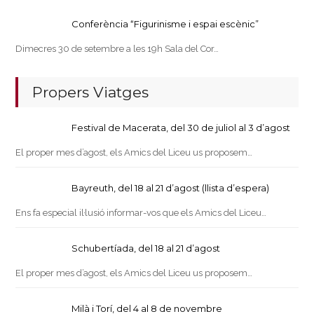
Conferència “Figurinisme i espai escènic”
Dimecres 30 de setembre a les 19h Sala del Cor…
Propers Viatges
Festival de Macerata, del 30 de juliol al 3 d’agost
El proper mes d’agost, els Amics del Liceu us proposem…
Bayreuth, del 18 al 21 d’agost (llista d’espera)
Ens fa especial il·lusió informar-vos que els Amics del Liceu…
Schubertíada, del 18 al 21 d’agost
El proper mes d’agost, els Amics del Liceu us proposem…
Milà i Torí, del 4 al 8 de novembre