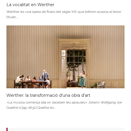
La vocalitat en Werther
Werther és una òpera de finals del segle XIX que tothom associa al tenor
titular,…
Werther: la transformació d’una obra d’art
«La música comença allà on s’acaben les paraules» Johann Wolfgang von
Goethe (1749–1832) Goethe és…