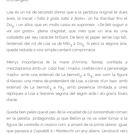
Lisa és un rol de
seconda donna
que a la partitura original té dues
àries, la inicial «
Tutto è gioia, tutto è festa
», on ha d’arribar fins el
Do
, i un altra, que en molts casos es suprimeix, «
De´lieti auguri a
5
voi son grata
», plena d’agilitat, que més que un ària és una
cabaletta
pel seu caràcter brillant. De tenir el paper sense cap tall,
l’extensió del rol de Lisa va de Mib
a Do
Si perd la segona ària,
3
5.
queda reduïda a una simple cantant comprimària.
Menys importància té la mare d’Amina, Teresa, confiada a
mezzopranos amb un color fosc i madur, creïble com a personatge
madur, amb una extensió de La bemoll
a Si
així com la figura
2
4,
d’Alessio, una mena de pretendent de Lisa, a càrrec d’un baix, amb
extensió de La bemoll
a Fa
amb presència limitada a unes
1
3,
rèpliques a Lisa a l’escena segona del segon acte i als grans finals
d’acte.
Queda ben palès que el pes de la vocalitat de
La sonnambula
roman
en la parella protagonista, ja que Bellini ja no va voler tornar a la
figura de
contralto in musico
com a amant de la
prima donna
, igual
que passava a
Capuletti e i Montecchi
un any abans. L’evolució vers