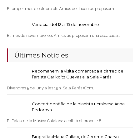
El proper mes d'octubre els Amics del Liceu us proposem…
Venècia, del 12 al 15 de novembre
El mes de novembre, els Amics us proposem una escapada…
Últimes Notícies
Recomanem la visita comentada a càrrec de
l’artista Garikoitz Cuevas a la Sala Parés
Divendres 5 de juny a les 19h Sala Parés (Com…
Concert benèfic de la pianista ucraïnesa Anna
Fedorova
El Palau de la Música Catalana acollirà el proper 18…
Biografia «Maria Callas», de Jerome Charyn