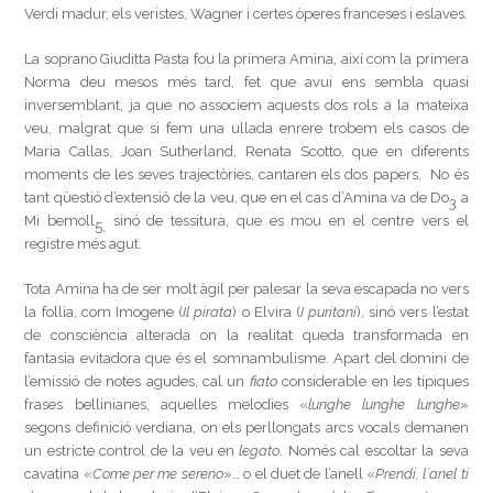
Verdi madur, els veristes, Wagner i certes òperes franceses i eslaves.
La soprano Giuditta Pasta fou la primera Amina, així com la primera
Norma deu mesos més tard, fet que avui ens sembla quasi
inversemblant, ja que no associem aquests dos rols a la mateixa
veu, malgrat que si fem una ullada enrere trobem els casos de
Maria Callas, Joan Sutherland, Renata Scotto, que en diferents
moments de les seves trajectòries, cantaren els dos papers. No és
tant qüestió d’extensió de la veu, que en el cas d’Amina va de Do
a
3
Mi bemoll
sinó de tessitura, que es mou en el centre vers el
5,
registre més agut.
Tota Amina ha de ser molt àgil per palesar la seva escapada no vers
la follia, com Imogene (
Il pirata
) o Elvira (
I puritani
), sinó vers l’estat
de consciència alterada on la realitat queda transformada en
fantasia evitadora que és el somnambulisme. Apart del domini de
l’emissió de notes agudes, cal un
fiato
considerable en les típiques
frases bellinianes, aquelles melodies «
lunghe lunghe lunghe
»
segons definició verdiana, on els perllongats arcs vocals demanen
un estricte control de la veu en
legato
. Només cal escoltar la seva
cavatina «
Come per me sereno
»… o el duet de l’anell «
Prendi, l´anel ti