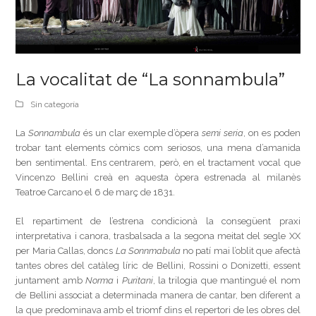
La vocalitat de “La sonnambula”
Sin categoría
La
Sonnambula
és un clar exemple d’òpera
semi seria
, on es poden
trobar tant elements còmics com seriosos, una mena d’amanida
ben sentimental. Ens centrarem, però, en el tractament vocal que
Vincenzo Bellini creà en aquesta òpera estrenada al milanès
Teatroe Carcano el 6 de març de 1831.
El repartiment de l’estrena condicionà la consegüent praxi
interpretativa i canora, trasbalsada a la segona meitat del segle XX
per Maria Callas, doncs
La Sonnmabula
no patí mai l’oblit que afectà
tantes obres del catàleg líric de Bellini, Rossini o Donizetti, essent
juntament amb
Norma
i
Puritani
, la trilogia que mantingué el nom
de Bellini associat a determinada manera de cantar, ben diferent a
la que predominava amb el triomf dins el repertori de les obres del