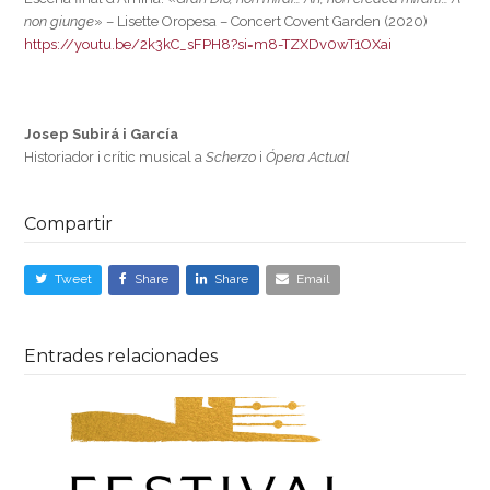
non giunge
» – Lisette Oropesa – Concert Covent Garden (2020)
https://youtu.be/2k3kC_sFPH8?si=m8-TZXDv0wT1OXai
Josep Subirá i García
Historiador i crític musical a
Scherzo
i
Ópera Actual
Compartir
Tweet
Share
Share
Email
Entrades relacionades