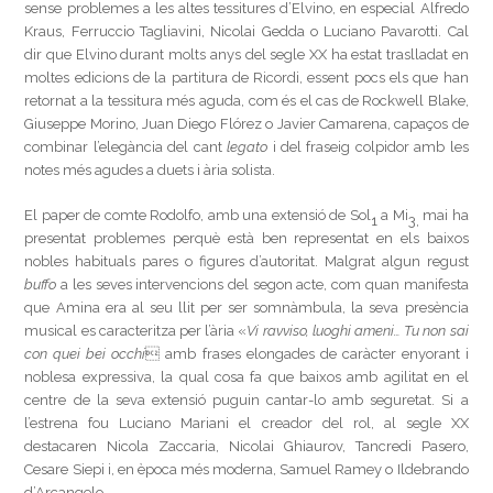
sense problemes a les altes tessitures d’Elvino, en especial Alfredo
Kraus, Ferruccio Tagliavini, Nicolai Gedda o Luciano Pavarotti. Cal
dir que Elvino durant molts anys del segle XX ha estat traslladat en
moltes edicions de la partitura de Ricordi, essent pocs els que han
retornat a la tessitura més aguda, com és el cas de Rockwell Blake,
Giuseppe Morino, Juan Diego Flórez o Javier Camarena, capaços de
combinar l’elegància del cant
legato
i del fraseig colpidor amb les
notes més agudes a duets i ària solista.
El paper de comte Rodolfo, amb una extensió de Sol
a Mi
mai ha
1
3,
presentat problemes perquè està ben representat en els baixos
nobles habituals pares o figures d’autoritat. Malgrat algun regust
buffo
a les seves intervencions del segon acte, com quan manifesta
que Amina era al seu llit per ser somnàmbula, la seva presència
musical es caracteritza per l’ària «
Vi ravviso, luoghi ameni… Tu non sai
con quei bei occhi
 amb frases elongades de caràcter enyorant i
noblesa expressiva, la qual cosa fa que baixos amb agilitat en el
centre de la seva extensió puguin cantar-lo amb seguretat. Si a
l’estrena fou Luciano Mariani el creador del rol, al segle XX
destacaren Nicola Zaccaria, Nicolai Ghiaurov, Tancredi Pasero,
Cesare Siepi i, en època més moderna, Samuel Ramey o Ildebrando
d’Arcangelo.