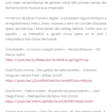
una major versemblança de gènere i vocal dels primers temps del
Romanticisme musical és ja imparable.
Immersos de ple en l’univers digital, us proposem alguns enllaços a
enregistraments mítics, àries i escenes a tenir en compte d’aquesta
òpera semiseriosa i fonamental del catàleg bellinià. Confio que us
agradin i us interpel·lin a gaudir d’una òpera on el cant i
interpretació han d’anar del bracet.
Ària Rodolfo: «
Vi ravviso, o luoghi ameni
» – Nicolai Ghiaurov – CD
Decca (1981)
https://youtu.be/tuJINbeucb0?si=b6W1cugD1igOFn1p
Duet Elvino-Amina: «
Son geloso del zefiro errante
» – Antonino
Siragusa i Jessica Pratt – Bilbao (2016)
https://youtu.be/3Z10MGHOHds?si=nwHbPOcKvmIb31xo
Ària Elvino: «
Tutto è sciolto!… Ah perchè non posso odiarti
» – Juan
Diego Flórez – Metropolitan de Nova York (2009)
https://youtu.be/HXKAUqhhtbo?si=mCKOR8mPp2tLS0dY
Escena final d’Amina: «
Gran Dio, non mirar… Ah, non credea mirarti… A