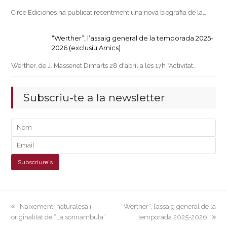
Circe Ediciones ha publicat recentment una nova biografia de la…
“Werther”, l’assaig general de la temporada 2025-
2026 (exclusiu Amics)
Werther, de J. Massenet Dimarts 28 d'abril a les 17h *Activitat…
Subscriu-te a la newsletter
previous
next
Naixement, naturalesa i
“Werther”, l’assaig general de la
post:
post:
originalitat de “La sonnambula”
temporada 2025-2026