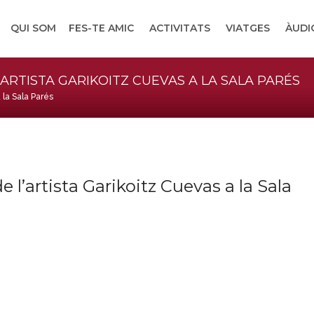
QUI SOM
FES-TE AMIC
ACTIVITATS
VIATGES
ÀUDI
’ARTISTA GARIKOITZ CUEVAS A LA SALA PARÉS
 la Sala Parés
e l’artista Garikoitz Cuevas a la Sala