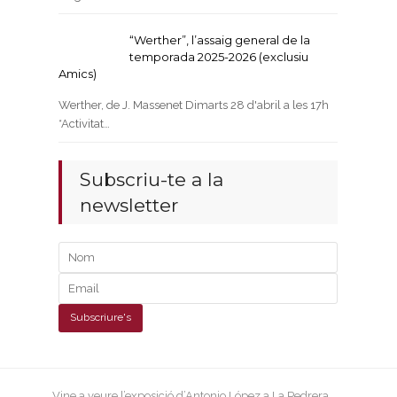
“Werther”, l’assaig general de la
temporada 2025-2026 (exclusiu
Amics)
Werther, de J. Massenet Dimarts 28 d'abril a les 17h
*Activitat…
Subscriu-te a la
newsletter
next
Vine a veure l’exposició d’Antonio López a La Pedrera