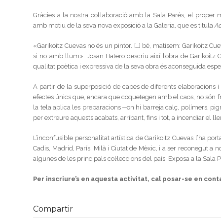
Gràcies a la nostra col·laboració amb la Sala Parés, el prope
amb motiu de la seva nova exposició a la Galeria, que es titula
Ac
«Garikoitz Cuevas no és un pintor. […] bé, matisem: Garikoitz 
si no amb llum». Josan Hatero descriu així l’obra de Garikoitz 
qualitat poètica i expressiva de la seva obra és aconseguida esp
A partir de la superposició de capes de diferents elaboracions i 
efectes únics que, encara que coquetegen amb el caos, no són fr
la tela aplica les preparacions ─on hi barreja calç, polímers, pi
per extreure aquests acabats, arribant, fins i tot, a incendiar el
L’inconfusible personalitat artística de Garikoitz Cuevas l’ha po
Cadis, Madrid, París, Milà i Ciutat de Mèxic, i a ser reconegut a
algunes de les principals col·leccions del país. Exposa a la Sala
Per inscriure’s en aquesta activitat, cal posar-se en con
Compartir