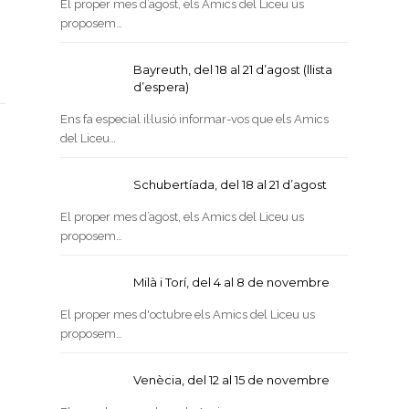
El proper mes d’agost, els Amics del Liceu us
proposem…
Bayreuth, del 18 al 21 d’agost (llista
d’espera)
Ens fa especial il·lusió informar-vos que els Amics
del Liceu…
Schubertíada, del 18 al 21 d’agost
El proper mes d’agost, els Amics del Liceu us
proposem…
Milà i Torí, del 4 al 8 de novembre
El proper mes d'octubre els Amics del Liceu us
proposem…
Venècia, del 12 al 15 de novembre