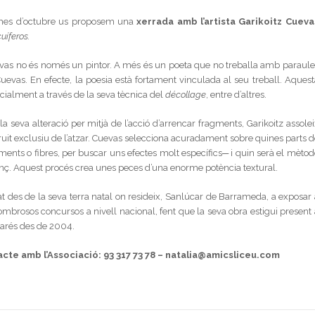
r mes d’octubre us proposem una
xerrada amb l’artista Garikoitz Cueva
uíferos.
Cuevas no és només un pintor. A més és un poeta que no treballa amb paraule
Cuevas. En efecte, la poesia està fortament vinculada al seu treball. Aquest
ecialment a través de la seva tècnica del
décollage
, entre d’altres.
la seva alteració per mitjà de l’acció d’arrencar fragments, Garikoitz assole
uit exclusiu de l’atzar. Cuevas selecciona acuradament sobre quines parts d
gments o fibres, per buscar uns efectes molt específics─ i quin serà el mètod
 llenç. Aquest procés crea unes peces d’una enorme potència textural.
rtat des de la seva terra natal on resideix, Sanlúcar de Barrameda, a exposar
 nombrosos concursos a nivell nacional, fent que la seva obra estigui present
 Parés des de 2004.
tacte amb l’Associació:
93 317 73 78 – natalia@amicsliceu.com