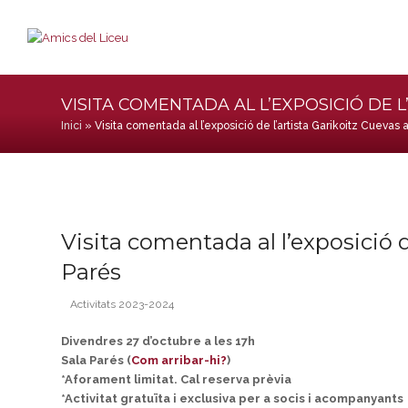
VISITA COMENTADA AL L’EXPOSICIÓ DE L
Inici
»
Visita comentada al l’exposició de l’artista Garikoitz Cuevas a
Visita comentada al l’exposició d
Parés
Activitats 2023-2024
Divendres 27 d’octubre a les 17h
Sala Parés (
Com arribar-hi?
)
*Aforament limitat. Cal reserva prèvia
*Activitat gratuïta i exclusiva per a socis i acompanyants