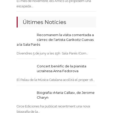
El mes de novembre, els Amics us proposem una
escapada…
Últimes Notícies
Recomanem la visita comentada a
càrrec de l’artista Garikoitz Cuevas
a la Sala Parés
Divendres 5 de juny a les 19h Sala Parés (Com…
Concert benèfic de la pianista
ucraïnesa Anna Fedorova
El Palau de la Música Catalana acollirà el proper 18…
Biografia «Maria Callas», de Jerome
Charyn
Circe Ediciones ha publicat recentment una nova
biografia de la…