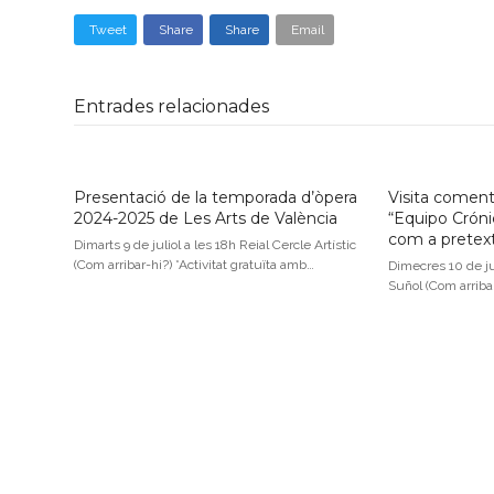
Tweet
Share
Share
Email
Entrades relacionades
Presentació de la temporada d’òpera
Visita coment
2024-2025 de Les Arts de València
“Equipo Crónic
com a pretex
Dimarts 9 de juliol a les 18h Reial Cercle Artístic
(Com arribar-hi?) *Activitat gratuïta amb…
Dimecres 10 de ju
Suñol (Com arriba