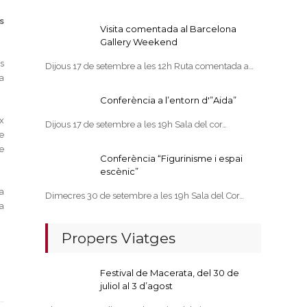
s
Visita comentada al Barcelona
Gallery Weekend
s
Dijous 17 de setembre a les 12h Ruta comentada a…
a
Conferència a l’entorn d'”Aida”
ix
Dijous 17 de setembre a les 19h Sala del cor…
e
e
Conferència “Figurinisme i espai
escènic”
 a
Dimecres 30 de setembre a les 19h Sala del Cor…
 a
Propers Viatges
Festival de Macerata, del 30 de
juliol al 3 d’agost