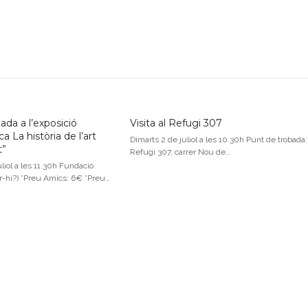
ada a l’exposició
Visita al Refugi 307
a La història de l’art
Dimarts 2 de juliol a les 10.30h Punt de trobada:
t”
Refugi 307, carrer Nou de…
liol a les 11.30h Fundació
r-hi?) *Preu Amics: 6€ *Preu…