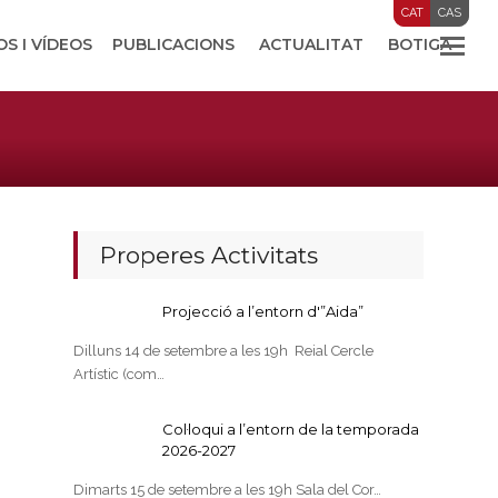
CAT
CAS
OS I VÍDEOS
PUBLICACIONS
ACTUALITAT
BOTIGA
Properes Activitats
Projecció a l’entorn d'”Aida”
Dilluns 14 de setembre a les 19h Reial Cercle
Artístic (com…
Col·loqui a l’entorn de la temporada
2026-2027
Dimarts 15 de setembre a les 19h Sala del Cor…