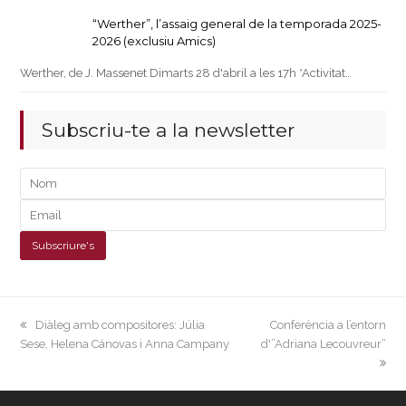
“Werther”, l’assaig general de la temporada 2025-
2026 (exclusiu Amics)
Werther, de J. Massenet Dimarts 28 d'abril a les 17h *Activitat…
Subscriu-te a la newsletter
previous
next
Diàleg amb compositores: Júlia
Conferència a l’entorn
post:
post:
Sese, Helena Cánovas i Anna Campany
d'”Adriana Lecouvreur”