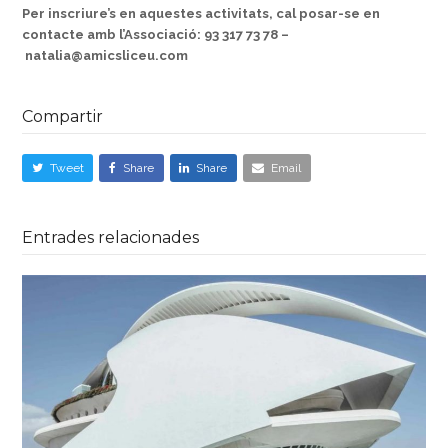
Per inscriure’s en aquestes activitats, cal posar-se en
contacte amb l’Associació: 93 317 73 78 –
natalia@amicsliceu.com
Compartir
Tweet
Share
Share
Email
Entrades relacionades