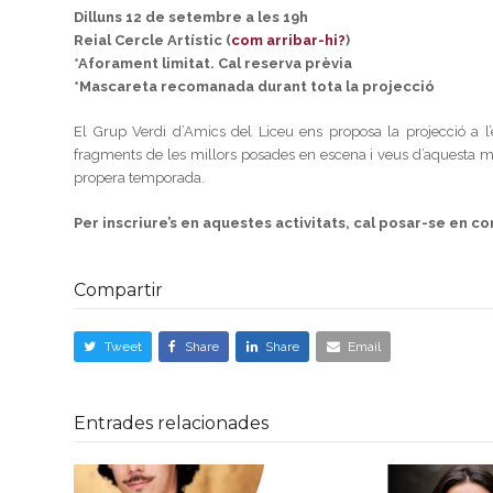
Dilluns 12 de setembre a les 19h
Reial Cercle Artístic (
com arribar-hi?
)
*Aforament limitat. Cal reserva prèvia
*Mascareta recomanada durant tota la projecció
El Grup Verdi d’Amics del Liceu ens proposa la projecció a l
fragments de les millors posades en escena i veus d’aquesta m
propera temporada.
Per inscriure’s en aquestes activitats, cal posar-se en co
Compartir
Tweet
Share
Share
Email
Entrades relacionades