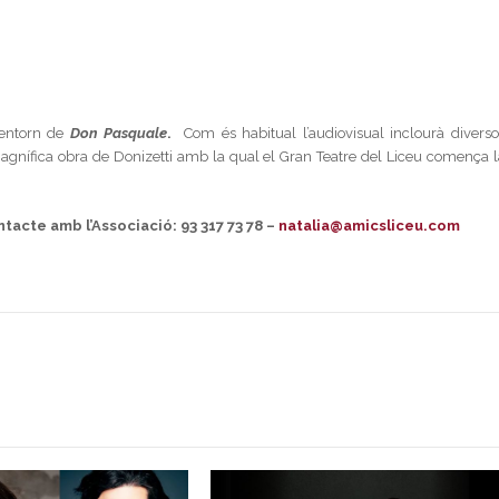
’entorn de
Don Pasquale
.
Com és habitual l’audiovisual inclourà diverso
agnífica obra de Donizetti amb la qual el Gran Teatre del Liceu comença l
ntacte amb l’Associació: 93 317 73 78 –
natalia@amicsliceu.com