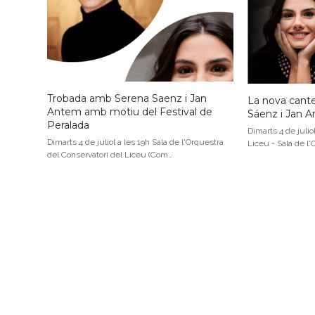
Trobada amb Serena Saenz i Jan
La nova cante
Antem amb motiu del Festival de
Sáenz i Jan 
Peralada
Dimarts 4 de julio
Dimarts 4 de juliol a les 19h Sala de l'Orquestra
Liceu - Sala de l
del Conservatori del Liceu (Com…