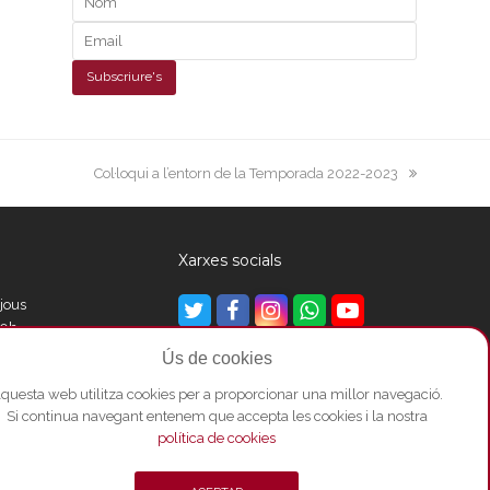
next
Col·loqui a l’entorn de la Temporada 2022-2023
post:
Xarxes socials
ijous
Twitter
Facebook
Instagram
Whatsapp
Youtube
00h
Ús de cookies
questa web utilitza cookies per a proporcionar una millor navegació.
00h
Si continua navegant entenem que accepta les cookies i la nostra
política de cookies