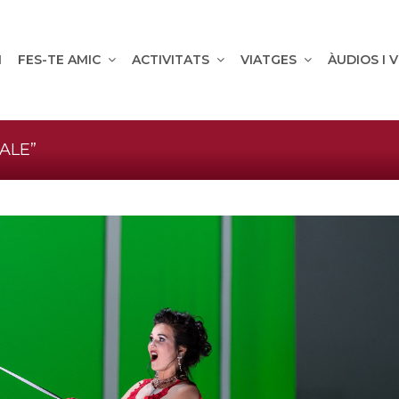
M
FES-TE AMIC
ACTIVITATS
VIATGES
ÀUDIOS I 
ALE”