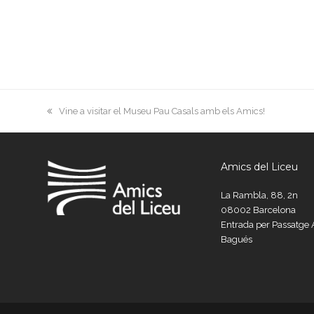
previous
Vine a visitar el Museu Pau Casals amb els Amics!
post:
Amics del Liceu
La Rambla, 88, 2n
08002 Barcelona
Entrada per Passatg
Bagués