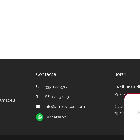
Contacte
Horari
933 177 378
De dilluns a d
09:00h a 17:
680 21 37 29
e Amadeu
info@amicsliceu.com
Divendres
A
09:00h a 15:
Whatsapp
Whatsapp