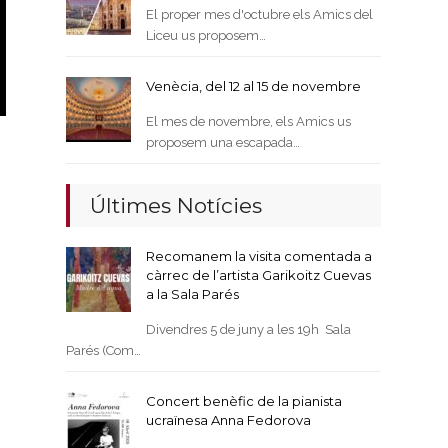
El proper mes d'octubre els Amics del
Liceu us proposem…
Venècia, del 12 al 15 de novembre
El mes de novembre, els Amics us
proposem una escapada…
Últimes Notícies
Recomanem la visita comentada a
càrrec de l’artista Garikoitz Cuevas
a la Sala Parés
Divendres 5 de juny a les 19h Sala
Parés (Com…
Concert benèfic de la pianista
ucraïnesa Anna Fedorova