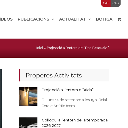
CAT
CAS
VÍDEOS
PUBLICACIONS
ACTUALITAT
BOTIGA
Inici
»
Projecció a l’entorn de “Don Pasquale”
Properes Activitats
Projecció a l’entorn d'”Aida”
Dilluns 14 de setembre a les 19h Reial
Cercle Artístic (com…
Col·loqui a l’entorn de la temporada
2026-2027