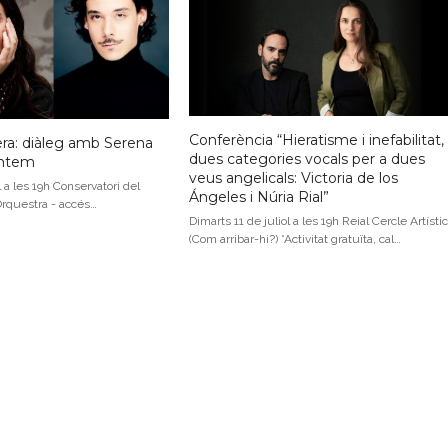
Conferència “Hieratisme i inefabilitat,
ra: diàleg amb Serena
dues categories vocals per a dues
Antem
veus angelicals: Victoria de los
l a les 19h Conservatori del
Ángeles i Núria Rial”
'Orquestra - accés…
Dimarts 11 de juliol a les 19h Reial Cercle Artístic
(Com arribar-hi?) *Activitat gratuïta, cal…