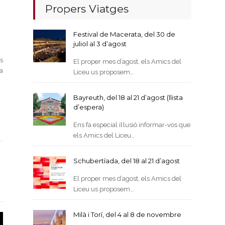
Propers Viatges
Festival de Macerata, del 30 de
juliol al 3 d’agost
s
El proper mes d’agost, els Amics del
a
Liceu us proposem…
Bayreuth, del 18 al 21 d’agost (llista
d’espera)
Ens fa especial il·lusió informar-vos que
els Amics del Liceu…
Schubertíada, del 18 al 21 d’agost
El proper mes d’agost, els Amics del
Liceu us proposem…
Milà i Torí, del 4 al 8 de novembre