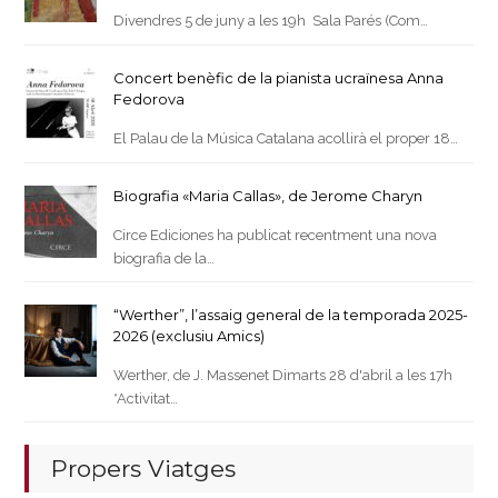
Divendres 5 de juny a les 19h Sala Parés (Com…
Concert benèfic de la pianista ucraïnesa Anna
Fedorova
El Palau de la Música Catalana acollirà el proper 18…
Biografia «Maria Callas», de Jerome Charyn
Circe Ediciones ha publicat recentment una nova
biografia de la…
“Werther”, l’assaig general de la temporada 2025-
2026 (exclusiu Amics)
Werther, de J. Massenet Dimarts 28 d'abril a les 17h
*Activitat…
Propers Viatges