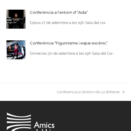
Conferència a l’entorn d'”Aida”
Dijous 17 de setembre a les 19h Sala del cor…
Conferència “Figurinisme i espai escènic”
Dimecres 30 de setembre a les 19h Sala del Cor…
next
Conferència a l’entorn de
La Bohème
post: