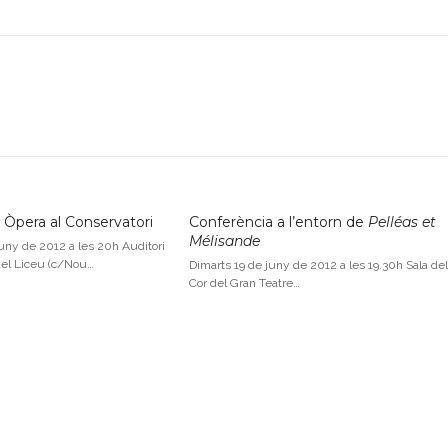
: Òpera al Conservatori
Conferència a l’entorn de
Pelléas et
Mélisande
uny de 2012 a les 20h Auditori
del Liceu (c/Nou…
Dimarts 19 de juny de 2012 a les 19.30h Sala del
Cor del Gran Teatre…