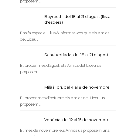
proposem…
Bayreuth, del 18 al 21 d’agost (llista
d’espera)
Ens fa especial il·lusió informar-vos que els Amics
del Liceu…
Schubertíada, del 18 al 21 d’agost
El proper mes d’agost, els Amics del Liceu us
proposem…
Milà i Torí, del 4 al 8 de novembre
El proper mes d'octubre els Amics del Liceu us
proposem…
Venècia, del 12 al 15 de novembre
El mes de novembre, els Amics us proposem una