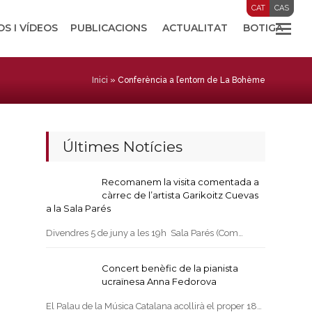
CAT
CAS
OS I VÍDEOS
PUBLICACIONS
ACTUALITAT
BOTIGA
Inici
»
Conferència a l’entorn de La Bohème
Últimes Notícies
Recomanem la visita comentada a
càrrec de l’artista Garikoitz Cuevas
a la Sala Parés
Divendres 5 de juny a les 19h Sala Parés (Com…
Concert benèfic de la pianista
ucraïnesa Anna Fedorova
El Palau de la Música Catalana acollirà el proper 18…