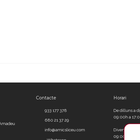
Contacte
Horari
933 177 378
De dilluns a d
09:00h a 17:
680 21 37 29
e Amadeu
info@amicsliceu.com
Divendres
09:00h a 15: