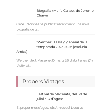
Biografia «Maria Callas», de Jerome
Charyn
Circe Ediciones ha publicat recentment una nova
biografia de la…
“Werther”, l’assaig general de la
temporada 2025-2026 (exclusiu
Amics)
Werther, de J. Massenet Dimarts 28 d'abril a les 17h
*Activitat…
Propers Viatges
Festival de Macerata, del 30 de
juliol al 3 d’agost
El proper mes d’agost, els Amics del Liceu us