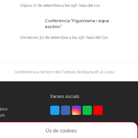
Dijous 17 de setembre a les 19h Sala del cor…
Conferència “Figurinisme i espai
escènic”
Dimecres 30 de setembre a les 19h Sala del Cor…
next
Conferència a l’entorn del Festival de Bayreuth al Liceu
post:
Xarxes socials
Twitter
Facebook
Instagram
Whatsapp
Youtube
ijous
00h
Ús de cookies
00h