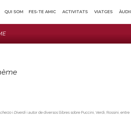
QUI SOM
FES-TE AMIC
ACTIVITATS
VIATGES
ÀUDI
ME
hème
cherzo
i
Diverdi
i autor de diversos llibres sobre Puccini, Verdi, Rossini, entre