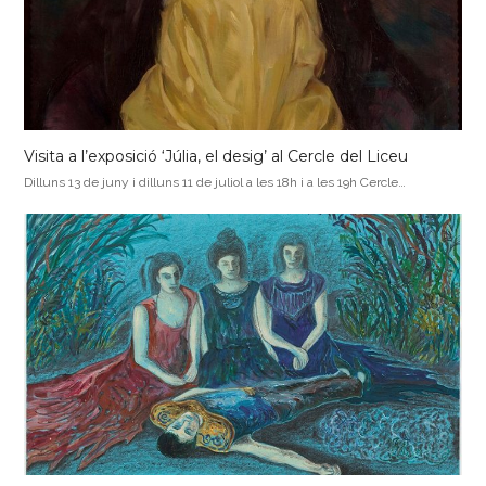
Visita a l’exposició ‘Júlia, el desig’ al Cercle del Liceu
Dilluns 13 de juny i dilluns 11 de juliol a les 18h i a les 19h Cercle…