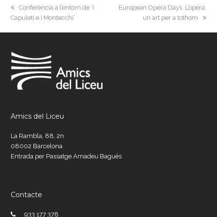
previous
next
Conferència a l’entorn de ‘I
European Opera Days. L’òpera,
post:
post:
Capuleti e i Montecchi’
un art per a tothom
Amics del Liceu
La Rambla, 88, 2n
08002 Barcelona
Entrada per Passatge Amadeu Bagués
Contacte
933 177 378