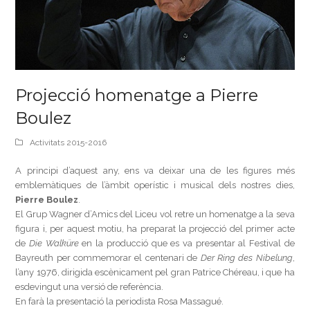
Projecció homenatge a Pierre
Boulez
Activitats 2015-2016
A principi d’aquest any, ens va deixar una de les figures més
emblemàtiques de l’àmbit operístic i musical dels nostres dies,
Pierre Boulez
.
El Grup Wagner d’Amics del Liceu vol retre un homenatge a la seva
figura i, per aquest motiu, ha preparat la projecció del primer acte
de
Die Walküre
en la producció que es va presentar al Festival de
Bayreuth per commemorar el centenari de
Der Ring des Nibelung
,
l’any 1976, dirigida escènicament pel gran Patrice Chéreau, i que ha
esdevingut una versió de referència.
En farà la presentació la periodista Rosa Massagué.