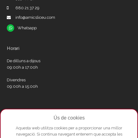
680 21 37 29
info@amicsliceu.com
Whatsapp
Whatsapp
Horari
De dilluns a dijous
09:00h a 17:00h
Divendres
09:00h a 15:00h
Xarxes socials
Ús de cookies
Twitter
Facebook
Instagram
Whatsapp
Youtube
Aquesta web utilitza cookies per a proporcionar una millor
navegació. Si continua navegant entenem que accepta les