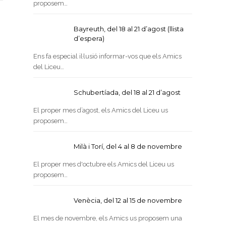
proposem…
Bayreuth, del 18 al 21 d’agost (llista
d’espera)
Ens fa especial il·lusió informar-vos que els Amics
del Liceu…
Schubertíada, del 18 al 21 d’agost
El proper mes d’agost, els Amics del Liceu us
proposem…
Milà i Torí, del 4 al 8 de novembre
El proper mes d'octubre els Amics del Liceu us
proposem…
Venècia, del 12 al 15 de novembre
El mes de novembre, els Amics us proposem una