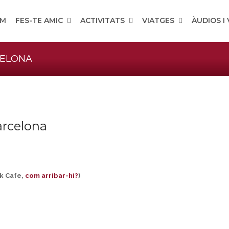
OM
FES-TE AMIC
ACTIVITATS
VIATGES
ÀUDIOS I
CELONA
arcelona
ck Cafe,
com arribar-hi?
)