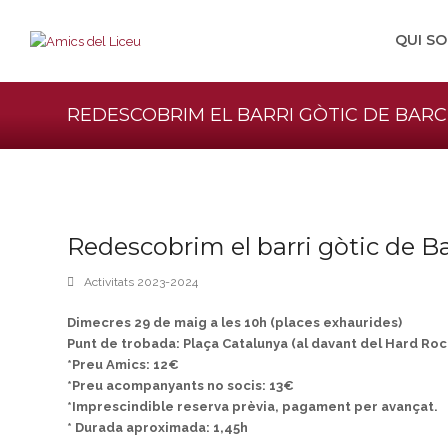
QUI S
REDESCOBRIM EL BARRI GÒTIC DE BAR
Redescobrim el barri gòtic de B
Activitats 2023-2024
Dimecres 29 de maig a les 10h (places exhaurides)
Punt de trobada: Plaça Catalunya (al davant del Hard Ro
*Preu Amics: 12€
*Preu acompanyants no socis: 13€
*Imprescindible reserva prèvia, pagament per avançat.
* Durada aproximada: 1,45h