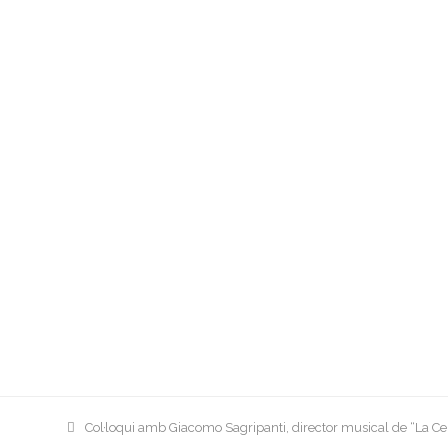
previous
Col·loqui amb Giacomo Sagripanti, director musical de “La C
post: