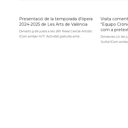
Presentació de la temporada d’òpera
Visita coment
2024-2025 de Les Arts de València
“Equipo Crónic
com a pretex
Dimarts 9 de juliol a les 18h Reial Cercle Artístic
(Com arribar-hi?) *Activitat gratuïta amb…
Dimecres 10 de ju
Suñol (Com arriba