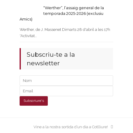
“Werther”, l’assaig general de la
temporada 2025-2026 (exclusiu
Amics)
Werther, de J. Massenet Dimarts 28 d'abril a les 17h
*Activitat…
Subscriu-te a la
newsletter
next
Vine a la nostra sortida d’un dia a Cotlliure!
post: