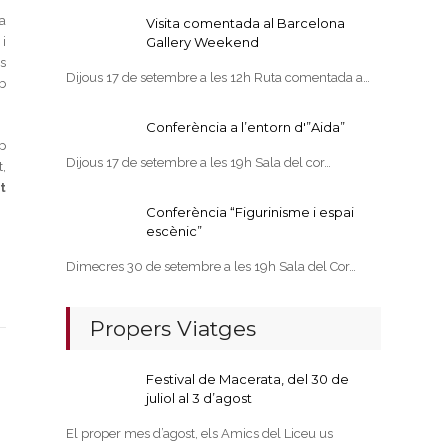
a
Visita comentada al Barcelona
i
Gallery Weekend
s
Dijous 17 de setembre a les 12h Ruta comentada a…
b
Conferència a l’entorn d'”Aida”
p
Dijous 17 de setembre a les 19h Sala del cor…
,
t
Conferència “Figurinisme i espai
escènic”
Dimecres 30 de setembre a les 19h Sala del Cor…
Propers Viatges
Festival de Macerata, del 30 de
juliol al 3 d’agost
El proper mes d’agost, els Amics del Liceu us