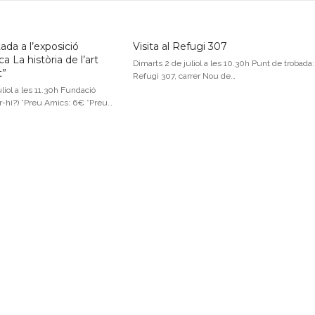
ada a l’exposició
Visita al Refugi 307
a La història de l’art
Dimarts 2 de juliol a les 10.30h Punt de trobada:
t”
Refugi 307, carrer Nou de…
liol a les 11.30h Fundació
r-hi?) *Preu Amics: 6€ *Preu…