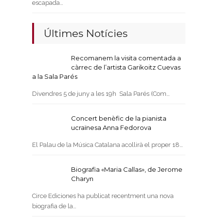
escapada…
Últimes Notícies
Recomanem la visita comentada a
càrrec de l’artista Garikoitz Cuevas
a la Sala Parés
Divendres 5 de juny a les 19h Sala Parés (Com…
Concert benèfic de la pianista
ucraïnesa Anna Fedorova
El Palau de la Música Catalana acollirà el proper 18…
Biografia «Maria Callas», de Jerome
Charyn
Circe Ediciones ha publicat recentment una nova
biografia de la…