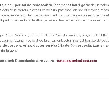
ta a peu per tal de redescobrir l’anomenat barri gòtic
de Barcelon
els seus carrers, places i edificis un patrimoni artístic que evoca mites 
caràcter de la ciutat i de la seva gent. La ruta planteja un recorregut del
ent particularment
als
detalls que resten desapercebuts quan caminem am
gel, Palau
Pignatelli
, carrer del Bisbe, Casa de l’Ardiaca, plaça de Sant Feli
Sant Jaume, façana medieval de l’ajuntament, columnes del temple d’August
c de Jorge R. Ariza, doctor en Història de l’Art especialitzat en ar
 de la UAB.
acte amb l’Associació: 93 317 73 78 –
natalia@amicsliceu.com