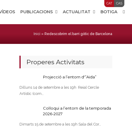
CAT
CAS
 VÍDEOS
PUBLICACIONS
ACTUALITAT
BOTIGA
Inici
»
Redescobrim el barri gòtic de Barcelona
Properes Activitats
Projecció a l’entorn d'”Aida”
Dilluns 14 de setembre a les 19h Reial Cercle
Artístic (com…
Col·loqui a l’entorn de la temporada
2026-2027
Dimarts 15 de setembre a les 19h Sala del Cor…