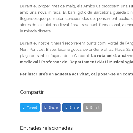
Durant el proper mes de maig, els Amics us proposem una
ru
amb una nova mirada. El barri gòtic de Barcelona guarda dins d
llegendes que permeten conèixer, des del pensament poètic, el 
afores de la ciutat medieval fins al seu nucli fundacional, aten
la mirada distreta.
Durant el nostre itinerari recorrerem punts com: Portal de l’Àn
Neri, Pont del Bisbe, façana gòtica de la Generalitat, Plaça 
plaça de sant Iu, façana de la Catedral.
La ruta anirà a càrre
medieval i Professor del Departament d’Art i Musicologia
Per inscriure’s en aquesta activitat, cal posar-se en cont
Compartir
Tweet
Share
Share
Email
Entrades relacionades