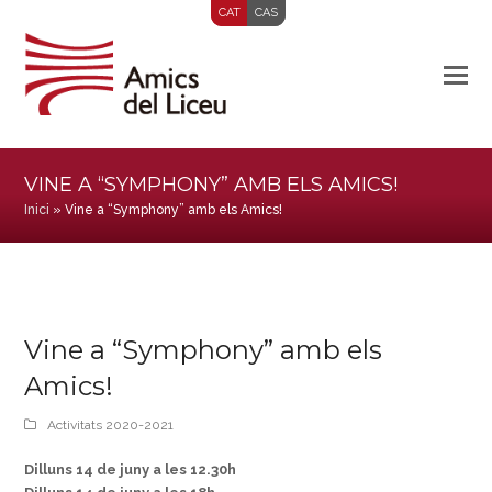
CAT
CAS
VINE A “SYMPHONY” AMB ELS AMICS!
Inici
»
Vine a “Symphony” amb els Amics!
Vine a “Symphony” amb els
Amics!
Activitats 2020-2021
Dilluns 14 de juny a les 12.30h