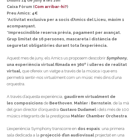
Dilluns 14 de juny a les 18h
Caixa Fòrum (
Com arribar-hi?
)
Preu Amics: 4€
*Activitat exclusiva per a socis d’Amics del Liceu, màxim 1
acompanyant.
*Imprescindible reserva prèvia, pagament per avançat.
Grup limitat de 16 persones, mascareta i distància de
seguretat obligatòries durant tota l’experiència.
Aquest mes de juny, els Amics us proposem descobrir
Symphony,
una
experiència virtual filmada en 360º
i ulleres de realitat
virtual,
que ofereix un viatge a través de la música i que ens
permetrà sentir-nos virtualment com un músic més dins d’una
orquestra.
A través d’aquesta experiència,
gaudirem virtualment de
les composicions
de
Beethoven
,
Mahler
i
Bernstein
, de la mà
del gran director d’orquestra
Gustavo Dudamel
i dels més de 100
músics integrants de la prestigiosa
Mahler Chamber Orchestra
.
L’experiència Symphony transcorre en
dos espais
: una primera
sala dedicada a la
projecció d’un audiovisual
projectat en una