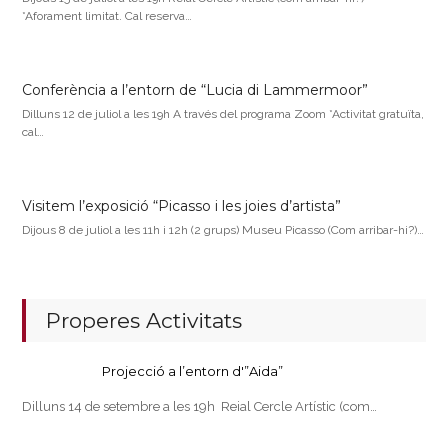
*Aforament limitat. Cal reserva…
Conferència a l’entorn de “Lucia di Lammermoor”
Dilluns 12 de juliol a les 19h A través del programa Zoom *Activitat gratuïta,
cal…
Visitem l’exposició “Picasso i les joies d’artista”
Dijous 8 de juliol a les 11h i 12h (2 grups) Museu Picasso (Com arribar-hi?)…
Properes Activitats
Projecció a l’entorn d'”Aida”
Dilluns 14 de setembre a les 19h Reial Cercle Artístic (com…