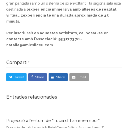
gran pantalla i amb un sistema de so envoltant, i la segona sala està
destinada a
l’experiència immersiva amb ulleres de realitat
virtual. L’experiència té una durada aproximada de 45
minuts.
Per inscriure’s en aquestes activitats, cal posar-se en
contacte amb l’Associació:
93 317 73 78 –
natalia@amicsliceu.com
Compartir
Tweet
Share
Share
Email
Entrades relacionades
Projecció a l’entorn de “Lucia di Lammermoor”
Dijous 15 de juliol a les 19h Reial Cercle Artístic (com arribar-hi?)