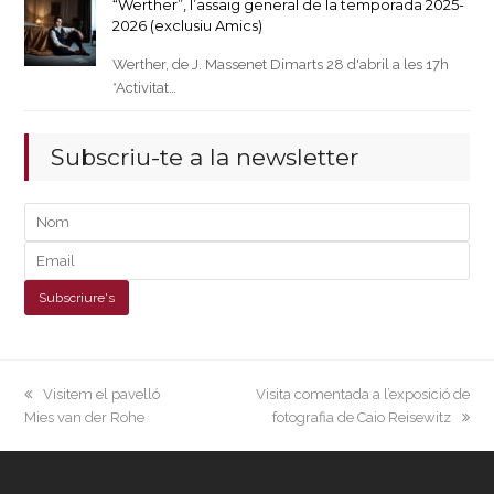
“Werther”, l’assaig general de la temporada 2025-
2026 (exclusiu Amics)
Werther, de J. Massenet Dimarts 28 d'abril a les 17h
*Activitat…
Subscriu-te a la newsletter
previous
next
Visitem el pavelló
Visita comentada a l’exposició de
post:
post:
Mies van der Rohe
fotografia de Caio Reisewitz