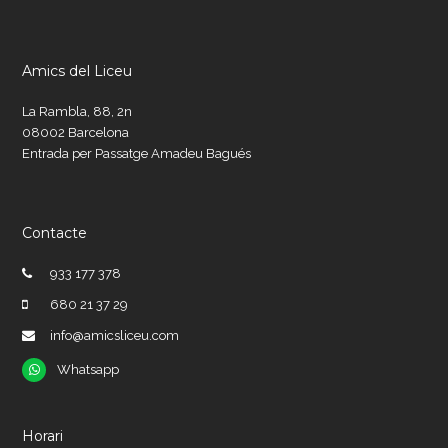
Amics del Liceu
La Rambla, 88, 2n
08002 Barcelona
Entrada per Passatge Amadeu Bagués
Contacte
933 177 378
680 21 37 29
info@amicsliceu.com
Whatsapp
Whatsapp
Horari