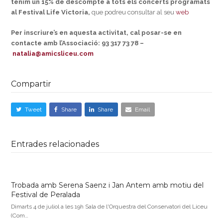
tenim un 15% de descompte a tots els concerts programats
al Festival Life Victoria,
que podreu consultar al seu
web
Per inscriure’s en aquesta activitat, cal posar-se en
contacte amb l’Associació: 93 317 73 78 –
natalia@amicsliceu.com
Compartir
Tweet
Share
Share
Email
Entrades relacionades
Trobada amb Serena Saenz i Jan Antem amb motiu del
Festival de Peralada
Dimarts 4 de juliol a les 19h Sala de l'Orquestra del Conservatori del Liceu
(Com…