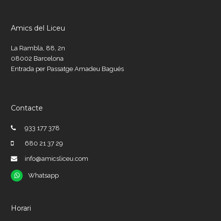
Amics del Liceu
La Rambla, 88, 2n
08002 Barcelona
Entrada per Passatge Amadeu Bagués
Contacte
933 177 378
680 21 37 29
info@amicsliceu.com
Whatsapp
Whatsapp
Horari