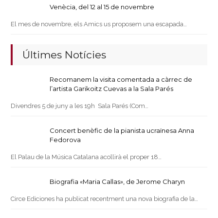
Venècia, del 12 al 15 de novembre
El mes de novembre, els Amics us proposem una escapada…
Últimes Notícies
Recomanem la visita comentada a càrrec de
l’artista Garikoitz Cuevas a la Sala Parés
Divendres 5 de juny a les 19h Sala Parés (Com…
Concert benèfic de la pianista ucraïnesa Anna
Fedorova
El Palau de la Música Catalana acollirà el proper 18…
Biografia «Maria Callas», de Jerome Charyn
Circe Ediciones ha publicat recentment una nova biografia de la…