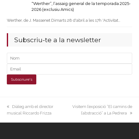
“Werther”, l’assaig general de la temporada 2025-
2026 (exclusiu Amics)
Werther, de J. Massenet Dimarts 28 d'abril a les 17h *Activitat…
Subscriu-te a la newsletter
previous
next
Diàleg amb el director
Visitem l’exposició “El camins de
post:
post:
musical Riccardo Frizza
l’abstracció” a La Pedrera