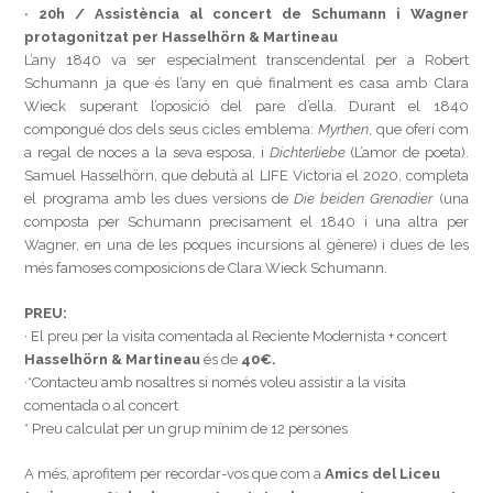
· 20h / Assistència al concert de Schumann i Wagner
protagonitzat per Hasselhörn & Martineau
L’any 1840 va ser especialment transcendental per a Robert
Schumann ja que és l’any en què finalment es casa amb Clara
Wieck superant l’oposició del pare d’ella. Durant el 1840
compongué dos dels seus cicles emblema:
Myrthen
, que oferí com
a regal de noces a la seva esposa, i
Dichterliebe
(L’amor de poeta).
Samuel Hasselhörn, que debutà al LIFE Victoria el 2020, completa
el programa amb les dues versions de
Die beiden Grenadier
(una
composta per Schumann precisament el 1840 i una altra per
Wagner, en una de les poques incursions al gènere) i dues de les
més famoses composicions de Clara Wieck Schumann.
PREU:
· El preu per la visita comentada al Reciente Modernista + concert
Hasselhörn & Martineau
és de
40€.
·*Contacteu amb nosaltres si només voleu assistir a la visita
comentada o al concert
* Preu calculat per un grup mínim de 12 persones
A més, aprofitem per recordar-vos que com a
Amics del Liceu