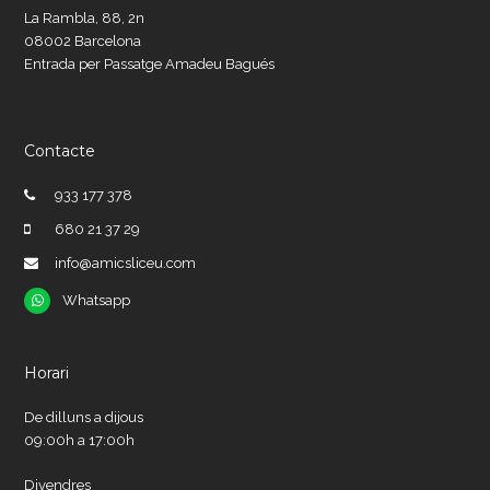
La Rambla, 88, 2n
08002 Barcelona
Entrada per Passatge Amadeu Bagués
Contacte
933 177 378
680 21 37 29
info@amicsliceu.com
Whatsapp
Whatsapp
Horari
De dilluns a dijous
09:00h a 17:00h
Divendres