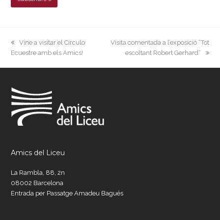
previous
next
Vine a visitar el Círculo
Visita comentada a l’exposició “Tot
post:
post:
Ecuestre amb els Amics!
escoltant Robert Gerhard”
Amics del Liceu
La Rambla, 88, 2n
08002 Barcelona
Entrada per Passatge Amadeu Bagués