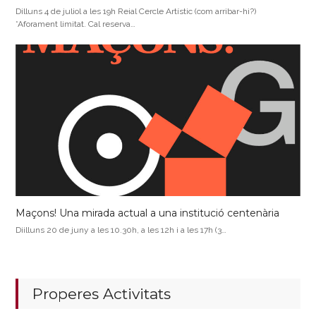
Dilluns 4 de juliol a les 19h Reial Cercle Artístic (com arribar-hi?)
*Aforament limitat. Cal reserva…
Maçons! Una mirada actual a una institució centenària
Diilluns 20 de juny a les 10.30h, a les 12h i a les 17h (3…
Properes Activitats