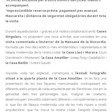
*Activitat exclusiva per a socis d’Amics del Liceu, màxim 1
acompanyant.
*Imprescindible reserva prèvia, pagament per avançat.
Mascareta i distància de seguretat obligatòries durant tota
la visita.
Durant aquesta tardor, i gràcies a la nostra col·laboració amb
Cases
Singulars,
us proposem una nova activitat, que consisteix en una
visita comentada a l’exterior de la
Mansana de la Discordia
,
formada per tres dels edificis més emblemàtics i representatius de
l’etapa modernista de la nostra ciutat:
la Casa Lleó i Morera
(Lluís
Domènech i Montaner),
la Casa Amatller
(Josep Puig i Cadafalch) i
la Casa Batlló
( Antoni Gaudí).
Aquesta visita tan especial, començarà a
l’estudi fotogràfic
situat a la quarta planta de la Casa Amatller
, on es farà una
presentació de les tres façanes mencionades, contraposant els
diferents estils propis de cada arquitecte per tal d’endinsar-nos en la
genialitat dels tres personatges que, malgrat ser coetanis,
desenvolupen tres estils totalment diferents i complementaris entre
sí, que fan de l’època modernista una de les més riques a nivell
arquitectònic que ha viscut la nostra ciutat. Després d’aquesta