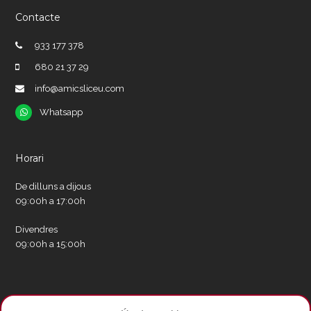
Contacte
933 177 378
680 21 37 29
info@amicsliceu.com
Whatsapp
Whatsapp
Horari
De dilluns a dijous
09:00h a 17:00h
Divendres
09:00h a 15:00h
Xarxes socials