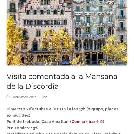
Visita comentada a la Mansana
de la Discòrdia
Activitats 2021-2022
Dimarts 26 d’octubre a les 11h i a les 17h (2 grups, places
exhaurides)
Punt de trobada: Casa Amatller (
Com arribar-hi?
)
Preu Amics: 13€