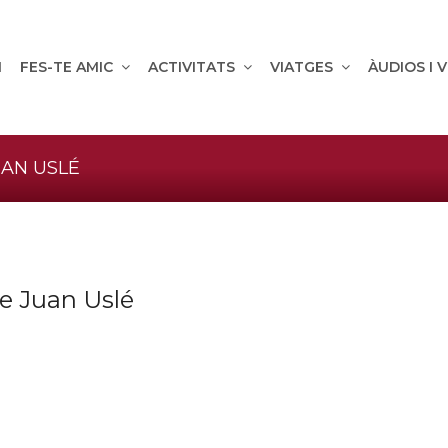
M
FES-TE AMIC
ACTIVITATS
VIATGES
ÀUDIOS I 
UAN USLÉ
de Juan Uslé