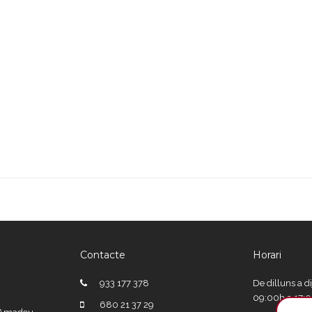
Contacte
Horari
933 177 378
De dilluns a d
09:00h a 17:
680 21 37 29