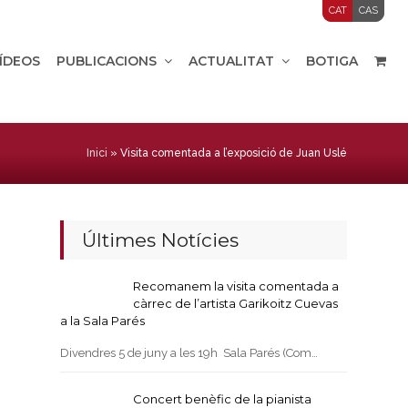
CAT
CAS
VÍDEOS
PUBLICACIONS
ACTUALITAT
BOTIGA
Inici
»
Visita comentada a l’exposició de Juan Uslé
Últimes Notícies
Recomanem la visita comentada a
càrrec de l’artista Garikoitz Cuevas
a la Sala Parés
Divendres 5 de juny a les 19h Sala Parés (Com…
Concert benèfic de la pianista