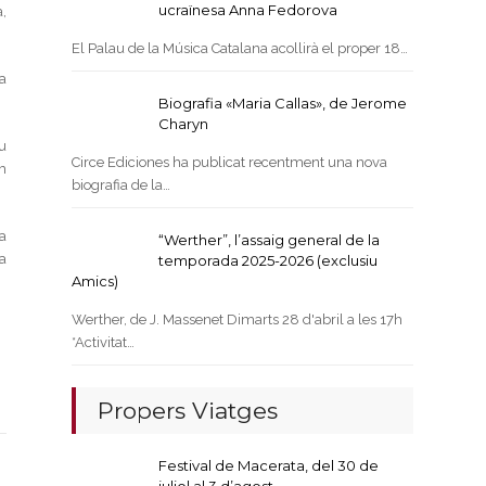
ucraïnesa Anna Fedorova
,
El Palau de la Música Catalana acollirà el proper 18…
a
Biografia «Maria Callas», de Jerome
Charyn
u
Circe Ediciones ha publicat recentment una nova
m
biografia de la…
la
“Werther”, l’assaig general de la
ca
temporada 2025-2026 (exclusiu
Amics)
Werther, de J. Massenet Dimarts 28 d'abril a les 17h
*Activitat…
Propers Viatges
Festival de Macerata, del 30 de