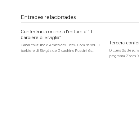
Entrades relacionades
Conferència online a l’entorn d'”Il
barbiere di Siviglia”
Tercera confe
Canal Youtube d’Amics del Liceu Com sabeu, Il
Dilluns 29 de juny
barbiere di Siviglia de Gioachino Rossini és…
programa Zoom *Ac