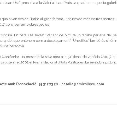
sta Juan Uslé presenta a la Galeria Joan Prats, la quarta en aquesta galeria
s quals van des de l’íntim al gran format. Pintures de més de tres metres, l
017, conviuen amb obres petites.
a pintura. En paraules seves: “Parlant de pintura, jo també parlaria del se
r encara, del que entenem com a desplaçament.” ‘Unsettled’ també és sinòni
, o una paradoxa.
o (Cantàbria). Ha presentat la seva obra a la 51 Bienal de Venècia (2005), a 
i va obtenir el 2002 el Premi Nacional d’Arts Plàstiques. La seva obra pictòri
tacte amb l’Associació:
93 317 73 78 – natalia@amicsliceu.com