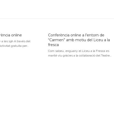
rència online
Conferència online a l’entorn de
“Carmen” amb motiu del Liceu a la
 a les 19h A través del
fresca
tivitat gratuïta per…
Com sabeu, enguany el Liceu a la Fresca es
manté viu gràcies a la col·laboració del Teatre…