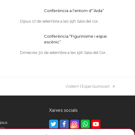
Conferència a l’entorn d'”Aida”
Dijous 17 de setembre a les 19h Sala del cor…
Conferència “Figurinisme i espai
escènic”
Dimecres 30 de setembre a les 19h Sala del Cor…
next
Visitem l’Espai Guinovart
post:
Xarxes socials
ijous
Twitter
Facebook
Instagram
Whatsapp
Youtube
00h