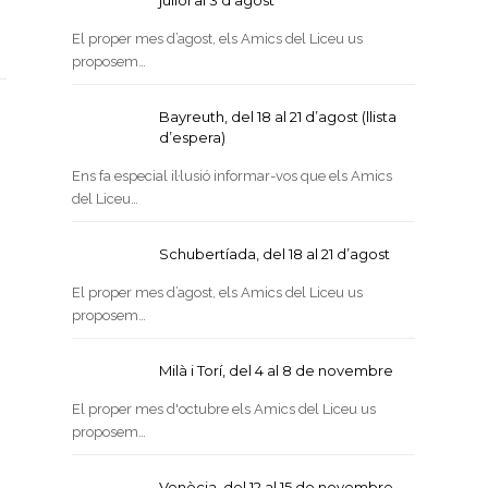
juliol al 3 d’agost
El proper mes d’agost, els Amics del Liceu us
proposem…
Bayreuth, del 18 al 21 d’agost (llista
d’espera)
Ens fa especial il·lusió informar-vos que els Amics
del Liceu…
Schubertíada, del 18 al 21 d’agost
El proper mes d’agost, els Amics del Liceu us
proposem…
Milà i Torí, del 4 al 8 de novembre
El proper mes d'octubre els Amics del Liceu us
proposem…
Venècia, del 12 al 15 de novembre