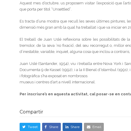
Aquest mes d’octubre, us proposem visitar l’exposició que l’arti
que porta per títol “Unsettled”.
Es tracta d’una mostra que recull les seves últimes pintures, le
dimensió més gran amb la qual ha treballat i que va iniciar en 2
El treball de Juan Uslé reflexiona sobre les possibilitats de l
tremolor, de la seva ‘no fixació’, del seu recorregut o, millo
d’inestable, variable, inquiet, alguna cosa que inclou a contraris
Juan Uslé (Santander, 1954), viu i treballa entre Nova York i Sar
Documenta 9 de Kassel (1992), i a la II Bienal d’Istambul (1991), 
i fotogràfica s’ha exposat en nombrosos
museus i centres d’art a nivell internacional.
Per inscriure’s en aquesta activitat, cal posar-se en con
Compartir
Tweet
Share
Share
Email