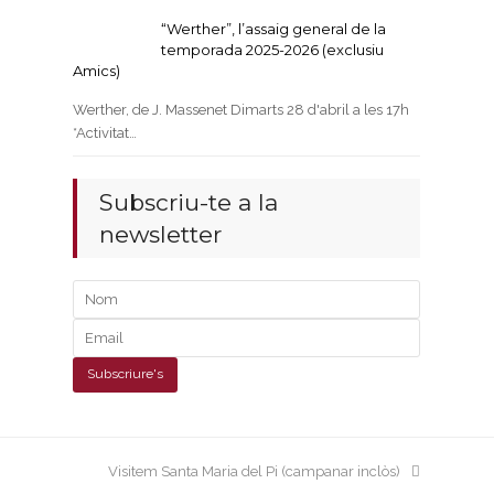
“Werther”, l’assaig general de la
temporada 2025-2026 (exclusiu
Amics)
Werther, de J. Massenet Dimarts 28 d'abril a les 17h
*Activitat…
Subscriu-te a la
newsletter
next
Visitem Santa Maria del Pi (campanar inclòs)
post: