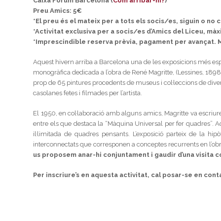
Caixa Fòrum Barcelona (
Com arribar-hi?
)
Preu Amics: 5€
*El preu és el mateix per a tots els socis/es, siguin o no
*Activitat exclusiva per a socis/es d’Amics del Liceu, m
*Imprescindible reserva prèvia, pagament per avançat. Ma
Aquest hivern arriba a Barcelona una de les exposicions més es
monogràfica dedicada a l’obra de René Magritte, (Lessines, 1898 –
prop de 65 pintures procedents de museus i col·leccions de diver
casolanes fetes i filmades per l’artista.
El 1950, en col·laboració amb alguns amics, Magritte va escriur
entre els que destaca la “Màquina Universal per fer quadres”.
il·limitada de quadres pensants. L’exposició parteix de la hip
interconnectats que corresponen a conceptes recurrents en l’obr
us proposem anar-hi conjuntament i gaudir d’una visita 
Per inscriure’s en aquesta activitat, cal posar-se en con