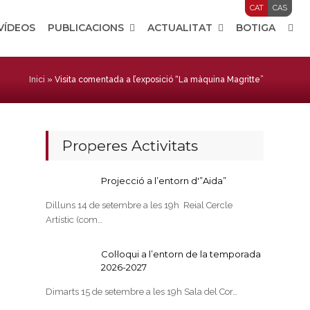
CAT
CAS
 VÍDEOS
PUBLICACIONS
ACTUALITAT
BOTIGA
Inici
»
Visita comentada a l’exposició “La màquina Magritte”
Properes Activitats
Projecció a l’entorn d'”Aida”
Dilluns 14 de setembre a les 19h Reial Cercle
Artístic (com…
Col·loqui a l’entorn de la temporada
2026-2027
Dimarts 15 de setembre a les 19h Sala del Cor…