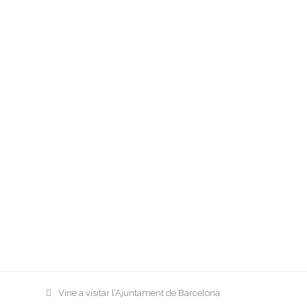
previous
Vine a visitar l’Ajuntament de Barcelona
post: