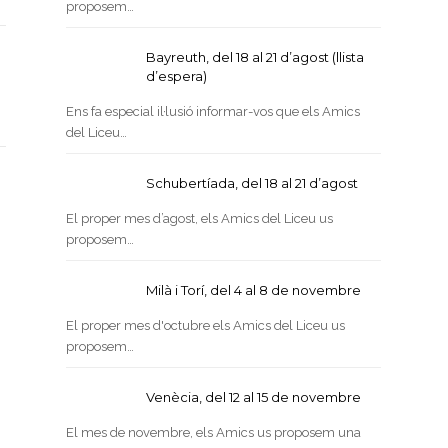
proposem…
Bayreuth, del 18 al 21 d’agost (llista
d’espera)
Ens fa especial il·lusió informar-vos que els Amics
del Liceu…
Schubertíada, del 18 al 21 d’agost
El proper mes d’agost, els Amics del Liceu us
proposem…
Milà i Torí, del 4 al 8 de novembre
El proper mes d'octubre els Amics del Liceu us
proposem…
Venècia, del 12 al 15 de novembre
El mes de novembre, els Amics us proposem una