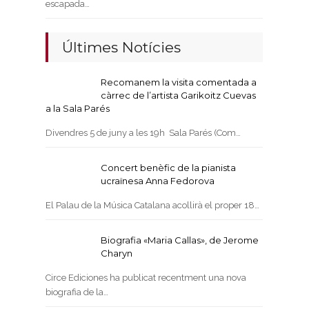
escapada…
Últimes Notícies
Recomanem la visita comentada a
càrrec de l’artista Garikoitz Cuevas
a la Sala Parés
Divendres 5 de juny a les 19h Sala Parés (Com…
Concert benèfic de la pianista
ucraïnesa Anna Fedorova
El Palau de la Música Catalana acollirà el proper 18…
Biografia «Maria Callas», de Jerome
Charyn
Circe Ediciones ha publicat recentment una nova
biografia de la…