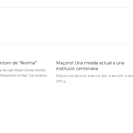
’entorn de “Norma”
Maçons! Una mirada actual a una
institució centenària
 a les 19h Reial Cercle Artístic
*Aforament limitat. Cal reserva…
Diilluns 20 de juny a les 10.30h, a les 12h i a les
17h (3…