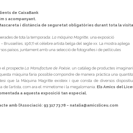
 clients de CaixaBank
àxim 1 acompanyant.
scareta i distància de seguretat obligatòries durant tota la visita
perades de tota la temporada:
La màquina Magritte,
una exposició
 Brussel·les, 1967) el cèlebre artista belga del segle xx. La mostra aplega
sos països, juntament amb una selecció de fotografies i de pel·lícules
e el prospecte
La Manufacture de Poésie
, un catàleg de productes imaginari
 Aquesta màquina faria possible compondre de manera pràctica una quantita
òtesi que la Màquina Magritte existeix i que consta de diversos dispositiu
a de l’artista, com ara el mimetisme i la megalomania.
Els Amics del Lice
comentada a aquesta exposició tan especial.
tacte amb l’Associació:
93 317 73 78 – natalia@amicsliceu.com