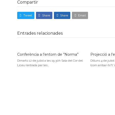
Compartir
Tweet
Share
Share
Email
Entrades relacionades
Conferència a l’entorn de “Norma”
Projecció a l
Dimarts 12 de juliol a les 19.30h Sala del Cor del
Dilluns 4 de juliol
Liceu (entrada per les…
(com arribar-hi?) 