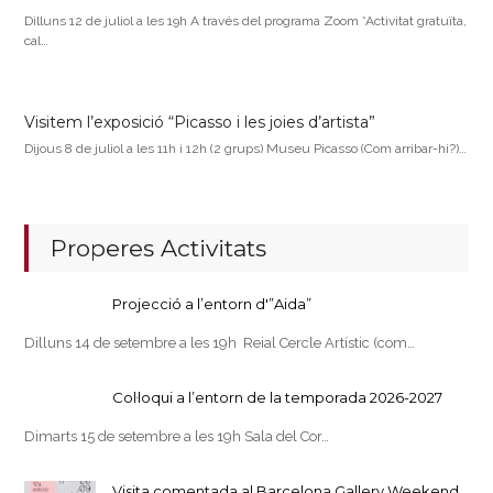
Dilluns 12 de juliol a les 19h A través del programa Zoom *Activitat gratuïta,
cal…
Visitem l’exposició “Picasso i les joies d’artista”
Dijous 8 de juliol a les 11h i 12h (2 grups) Museu Picasso (Com arribar-hi?)…
Properes Activitats
Projecció a l’entorn d'”Aida”
Dilluns 14 de setembre a les 19h Reial Cercle Artístic (com…
Col·loqui a l’entorn de la temporada 2026-2027
Dimarts 15 de setembre a les 19h Sala del Cor…
Visita comentada al Barcelona Gallery Weekend