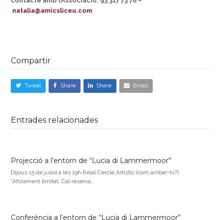
contacte amb l’Associació: 93 317 73 78 –
natalia@amicsliceu.com
Compartir
Tweet
Share
Share
Email
Entrades relacionades
Projecció a l’entorn de “Lucia di Lammermoor”
Dijous 15 de juliol a les 19h Reial Cercle Artístic (com arribar-hi?)
*Aforament limitat. Cal reserva…
Conferència a l’entorn de “Lucia di Lammermoor”