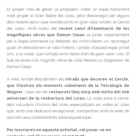
El proper mes de gener us proposem visitar un espai físicament
molt proper al Gran Teatre del Liceu, però desconegut per alguns
dels nostres socis i que compta amb un gran valor artístic: el Cercle
del Liceu. Amb motiu del
recent canvi d’il·luminació de les
magnífiques obres que Ramon Casas
va pintar especialment
per a l’espai anomenat
La Rotonda,
els Amics farem un recorregut
guiat on descobrirem el valor històric i artístic d’aquest espai privat
únic a la ciutat, que compta amb obres d’art de gran valor, com
El
ball de tarda
o el magnífic retrat de Júlia Peraire
La Sargantain
de
Ramon Casas.
A més, també descobrirem els
vitralls que decoren el Cercle,
que il·lustren els moments culminants de la Tetralogia de
Wagner
, i que van ser
restaurats l’any 2019
amb motiu del 20è
aniversari de la reobertura del Liceu.
La visita anirà a càrrec
dels voluntaris d’Amics del Liceu especialitzats en visites al Liceu
que, amb una dedicació excepcional, compartiran amb la resta de
socis els seus coneixements sobre aquest espai.
Per inscriure’s en aquesta activitat, cal posar-se en