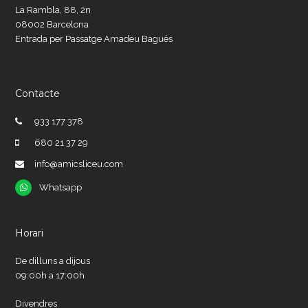
La Rambla, 88, 2n
08002 Barcelona
Entrada per Passatge Amadeu Bagués
Contacte
933 177 378
680 21 37 29
info@amicsliceu.com
Whatsapp
Whatsapp
Horari
De dilluns a dijous
09:00h a 17:00h
Divendres